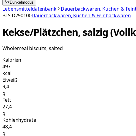
Dunkelmodus
Lebensmitteldatenbank
Dauerbackwaren, Kuchen & Fei
BLS
D790100
Dauerbackwaren, Kuchen & Feinbackwaren
Kekse/Plätzchen, salzig (Vol
Wholemeal biscuits, salted
Kalorien
497
kcal
Eiweiß
9,4
g
Fett
27,4
g
Kohlenhydrate
48,4
g