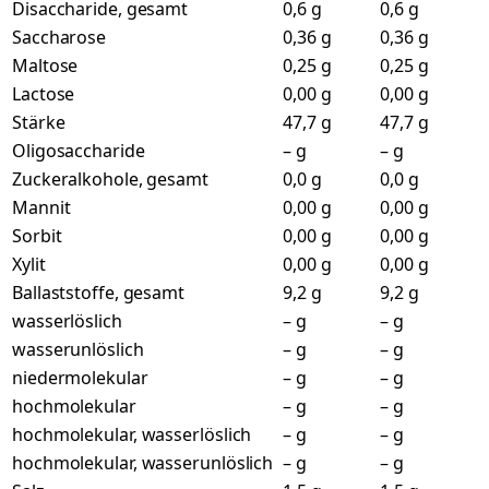
Disaccharide, gesamt
0,6 g
0,6 g
Saccharose
0,36 g
0,36 g
Maltose
0,25 g
0,25 g
Lactose
0,00 g
0,00 g
Stärke
47,7 g
47,7 g
Oligosaccharide
– g
– g
Zuckeralkohole, gesamt
0,0 g
0,0 g
Mannit
0,00 g
0,00 g
Sorbit
0,00 g
0,00 g
Xylit
0,00 g
0,00 g
Ballaststoffe, gesamt
9,2 g
9,2 g
wasserlöslich
– g
– g
wasserunlöslich
– g
– g
niedermolekular
– g
– g
hochmolekular
– g
– g
hochmolekular, wasserlöslich
– g
– g
hochmolekular, wasserunlöslich
– g
– g