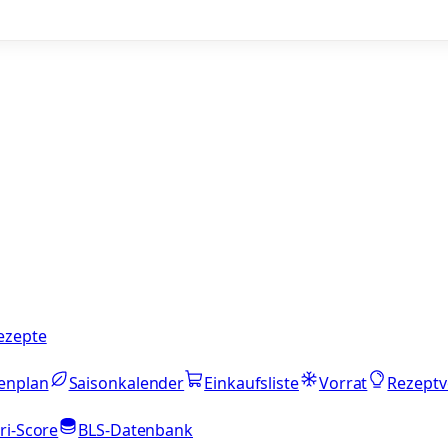
ezepte
enplan
Saisonkalender
Einkaufsliste
Vorrat
Rezeptv
ri-Score
BLS-Datenbank