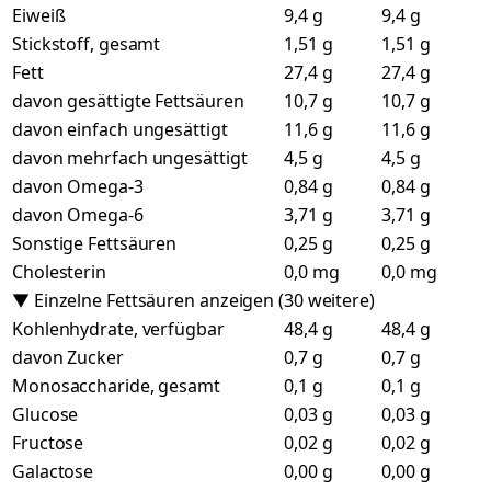
Eiweiß
9,4 g
9,4 g
Stickstoff, gesamt
1,51 g
1,51 g
Fett
27,4 g
27,4 g
davon gesättigte Fettsäuren
10,7 g
10,7 g
davon einfach ungesättigt
11,6 g
11,6 g
davon mehrfach ungesättigt
4,5 g
4,5 g
davon Omega-3
0,84 g
0,84 g
davon Omega-6
3,71 g
3,71 g
Sonstige Fettsäuren
0,25 g
0,25 g
Cholesterin
0,0 mg
0,0 mg
▼ Einzelne Fettsäuren anzeigen (30 weitere)
Kohlenhydrate, verfügbar
48,4 g
48,4 g
davon Zucker
0,7 g
0,7 g
Monosaccharide, gesamt
0,1 g
0,1 g
Glucose
0,03 g
0,03 g
Fructose
0,02 g
0,02 g
Galactose
0,00 g
0,00 g