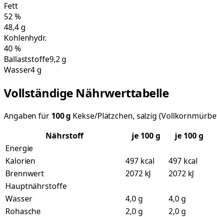
Fett
52
%
48,4
g
Kohlenhydr.
40
%
Ballaststoffe
9,2 g
Wasser
4 g
Vollständige Nährwerttabelle
Angaben für
100
g
Kekse/Plätzchen, salzig (Vollkornmürbe
Nährstoff
je
100
g
je 100 g
Energie
Kalorien
497 kcal
497 kcal
Brennwert
2072 kJ
2072 kJ
Hauptnährstoffe
Wasser
4,0 g
4,0 g
Rohasche
2,0 g
2,0 g