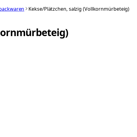
nbackwaren
Kekse/Plätzchen, salzig (Vollkornmürbeteig)
lkornmürbeteig)