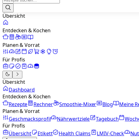
Übersicht
Entdecken & Kochen
Planen & Vorrat
Für Profis
Übersicht
Dashboard
Entdecken & Kochen
Rezepte
Rechner
Smoothie-Mixer
Blog
Meine R
Planen & Vorrat
Geschmacksprofil
Nährwertziele
Tagebuch
Woch
Für Profis
Übersicht
Etikett
Health Claims
LMIV-Check
Nut