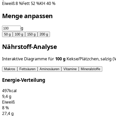
Eiweiß
8
%
Fett
52
%
KH
40
%
Menge anpassen
g
50
g
100
g
150
g
200
g
Nährstoff-Analyse
Interaktive Diagramme für
100
g
Kekse/Plätzchen, salzig 
Makros
Fettsäuren
Aminosäuren
Vitamine
Mineralstoffe
Energie-Verteilung
497
kcal
9,4
g
Eiweiß
8
%
27,4
g