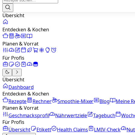
Übersicht
Entdecken & Kochen
Planen & Vorrat
Für Profis
Übersicht
Dashboard
Entdecken & Kochen
Rezepte
Rechner
Smoothie-Mixer
Blog
Meine R
Planen & Vorrat
Geschmacksprofil
Nährwertziele
Tagebuch
Woch
Für Profis
Übersicht
Etikett
Health Claims
LMIV-Check
Nut