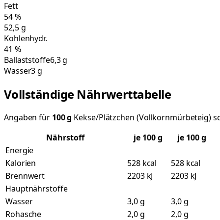
Fett
54
%
52,5
g
Kohlenhydr.
41
%
Ballaststoffe
6,3 g
Wasser
3 g
Vollständige Nährwerttabelle
Angaben für
100
g
Kekse/Plätzchen (Vollkornmürbeteig) sc
Nährstoff
je
100
g
je 100 g
Energie
Kalorien
528 kcal
528 kcal
Brennwert
2203 kJ
2203 kJ
Hauptnährstoffe
Wasser
3,0 g
3,0 g
Rohasche
2,0 g
2,0 g