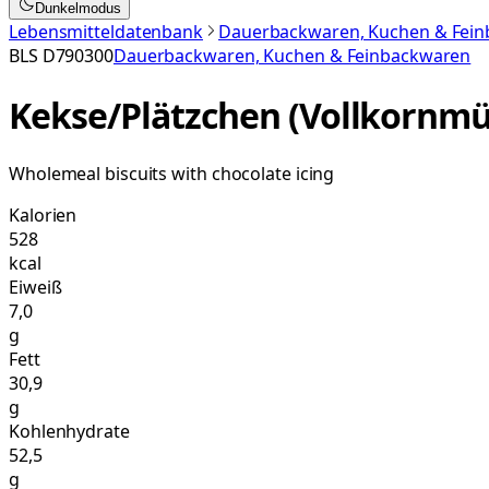
Dunkelmodus
Lebensmitteldatenbank
Dauerbackwaren, Kuchen & Fei
BLS
D790300
Dauerbackwaren, Kuchen & Feinbackwaren
Kekse/Plätzchen (Vollkornmü
Wholemeal biscuits with chocolate icing
Kalorien
528
kcal
Eiweiß
7,0
g
Fett
30,9
g
Kohlenhydrate
52,5
g