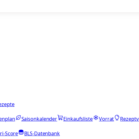
ezepte
enplan
Saisonkalender
Einkaufsliste
Vorrat
Rezeptv
ri-Score
BLS-Datenbank