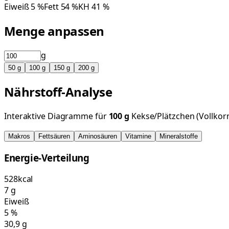
Eiweiß
5
%
Fett
54
%
KH
41
%
Menge anpassen
g
50
g
100
g
150
g
200
g
Nährstoff-Analyse
Interaktive Diagramme für
100
g
Kekse/Plätzchen (Vollkor
Makros
Fettsäuren
Aminosäuren
Vitamine
Mineralstoffe
Energie-Verteilung
528
kcal
7
g
Eiweiß
5
%
30,9
g