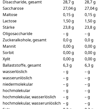
Disaccharide, gesamt
28,7 g
28,7 g
Saccharose
27,04 g
27,04 g
Maltose
0,15 g
0,15 g
Lactose
1,50 g
1,50 g
Stärke
23,8 g
23,8 g
Oligosaccharide
– g
– g
Zuckeralkohole, gesamt
0,0 g
0,0 g
Mannit
0,00 g
0,00 g
Sorbit
0,00 g
0,00 g
Xylit
0,00 g
0,00 g
Ballaststoffe, gesamt
6,3 g
6,3 g
wasserlöslich
– g
– g
wasserunlöslich
– g
– g
niedermolekular
– g
– g
hochmolekular
– g
– g
hochmolekular, wasserlöslich
– g
– g
hochmolekular, wasserunlöslich
– g
– g