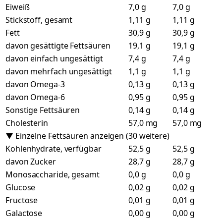
Eiweiß
7,0 g
7,0 g
Stickstoff, gesamt
1,11 g
1,11 g
Fett
30,9 g
30,9 g
davon gesättigte Fettsäuren
19,1 g
19,1 g
davon einfach ungesättigt
7,4 g
7,4 g
davon mehrfach ungesättigt
1,1 g
1,1 g
davon Omega-3
0,13 g
0,13 g
davon Omega-6
0,95 g
0,95 g
Sonstige Fettsäuren
0,14 g
0,14 g
Cholesterin
57,0 mg
57,0 mg
▼ Einzelne Fettsäuren anzeigen (30 weitere)
Kohlenhydrate, verfügbar
52,5 g
52,5 g
davon Zucker
28,7 g
28,7 g
Monosaccharide, gesamt
0,0 g
0,0 g
Glucose
0,02 g
0,02 g
Fructose
0,01 g
0,01 g
Galactose
0,00 g
0,00 g