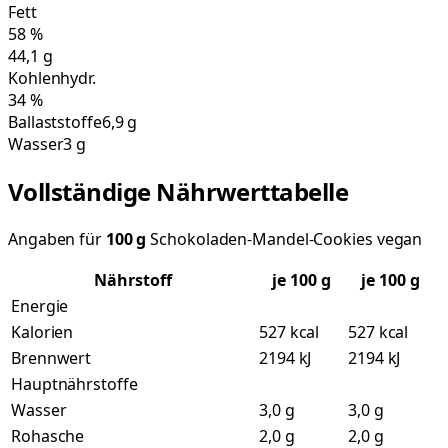
Fett
58
%
44,1
g
Kohlenhydr.
34
%
Ballaststoffe
6,9 g
Wasser
3 g
Vollständige Nährwerttabelle
Angaben für
100
g
Schokoladen-Mandel-Cookies vegan
Nährstoff
je
100
g
je 100 g
Energie
Kalorien
527 kcal
527 kcal
Brennwert
2194 kJ
2194 kJ
Hauptnährstoffe
Wasser
3,0 g
3,0 g
Rohasche
2,0 g
2,0 g