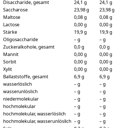
Disaccharide, gesamt
24,1 g
24,1 g
Saccharose
23,98 g
23,98 g
Maltose
0,08 g
0,08 g
Lactose
0,00 g
0,00 g
Stärke
19,9 g
19,9 g
Oligosaccharide
– g
– g
Zuckeralkohole, gesamt
0,0 g
0,0 g
Mannit
0,00 g
0,00 g
Sorbit
0,00 g
0,00 g
Xylit
0,00 g
0,00 g
Ballaststoffe, gesamt
6,9 g
6,9 g
wasserlöslich
– g
– g
wasserunlöslich
– g
– g
niedermolekular
– g
– g
hochmolekular
– g
– g
hochmolekular, wasserlöslich
– g
– g
hochmolekular, wasserunlöslich
– g
– g