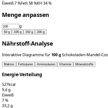
Eiweiß
7
%
Fett
58
%
KH
34
%
Menge anpassen
g
50
g
100
g
150
g
200
g
Nährstoff-Analyse
Interaktive Diagramme für
100
g
Schokoladen-Mandel-Coo
Makros
Fettsäuren
Aminosäuren
Vitamine
Mineralstoffe
Energie-Verteilung
527
kcal
9,4
g
Eiweiß
7
%
33,2
g