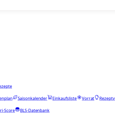
ezepte
enplan
Saisonkalender
Einkaufsliste
Vorrat
Rezeptv
ri-Score
BLS-Datenbank