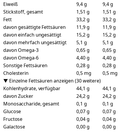
Eiweiß
9,4 g
9,4 g
Stickstoff, gesamt
1,51 g
1,51 g
Fett
33,2 g
33,2 g
davon gesättigte Fettsäuren
11,9 g
11,9 g
davon einfach ungesättigt
15,2 g
15,2 g
davon mehrfach ungesättigt
5,1 g
5,1 g
davon Omega-3
0,65 g
0,65 g
davon Omega-6
4,40 g
4,40 g
Sonstige Fettsäuren
0,28 g
0,28 g
Cholesterin
0,5 mg
0,5 mg
▼ Einzelne Fettsäuren anzeigen (30 weitere)
Kohlenhydrate, verfügbar
44,1 g
44,1 g
davon Zucker
24,2 g
24,2 g
Monosaccharide, gesamt
0,1 g
0,1 g
Glucose
0,07 g
0,07 g
Fructose
0,04 g
0,04 g
Galactose
0,00 g
0,00 g