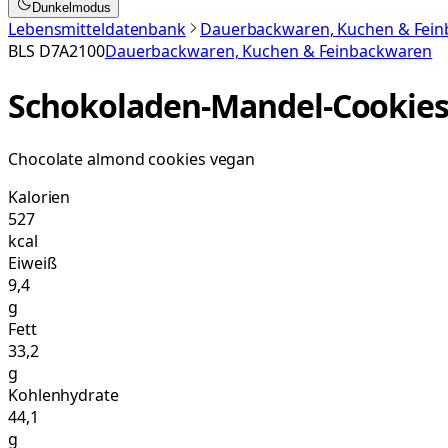
Dunkelmodus
Lebensmitteldatenbank
Dauerbackwaren, Kuchen & Fei
BLS
D7A2100
Dauerbackwaren, Kuchen & Feinbackwaren
Schokoladen-Mandel-Cookies
Chocolate almond cookies vegan
Kalorien
527
kcal
Eiweiß
9,4
g
Fett
33,2
g
Kohlenhydrate
44,1
g