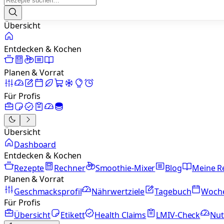
Übersicht
Entdecken & Kochen
Planen & Vorrat
Für Profis
Übersicht
Dashboard
Entdecken & Kochen
Rezepte
Rechner
Smoothie-Mixer
Blog
Meine R
Planen & Vorrat
Geschmacksprofil
Nährwertziele
Tagebuch
Woch
Für Profis
Übersicht
Etikett
Health Claims
LMIV-Check
Nut