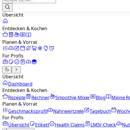
Übersicht
Entdecken & Kochen
Planen & Vorrat
Für Profis
Übersicht
Dashboard
Entdecken & Kochen
Rezepte
Rechner
Smoothie-Mixer
Blog
Meine R
Planen & Vorrat
Geschmacksprofil
Nährwertziele
Tagebuch
Woch
Für Profis
Übersicht
Etikett
Health Claims
LMIV-Check
Nut