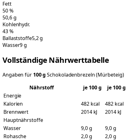
Fett
50
%
50,6
g
Kohlenhydr.
43
%
Ballaststoffe
5,2 g
Wasser
9 g
Vollständige Nährwerttabelle
Angaben für
100
g
Schokoladenbrezeln (Mürbeteig)
Nährstoff
je
100
g
je 100 g
Energie
Kalorien
482 kcal
482 kcal
Brennwert
2014 kJ
2014 kJ
Hauptnährstoffe
Wasser
9,0 g
9,0 g
Rohasche
2,0 g
2,0 g