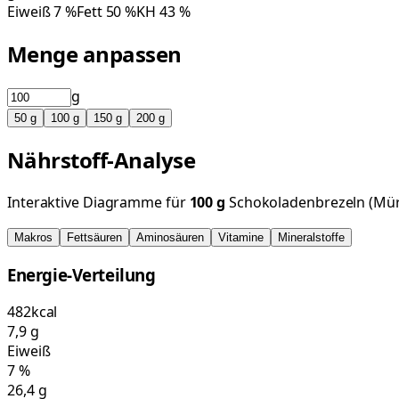
Eiweiß
7
%
Fett
50
%
KH
43
%
Menge anpassen
g
50
g
100
g
150
g
200
g
Nährstoff-Analyse
Interaktive Diagramme für
100
g
Schokoladenbrezeln (Mür
Makros
Fettsäuren
Aminosäuren
Vitamine
Mineralstoffe
Energie-Verteilung
482
kcal
7,9
g
Eiweiß
7
%
26,4
g