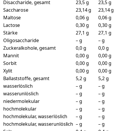
Disaccharide, gesamt
23,5 g
23,5 g
Saccharose
23,14 g
23,14 g
Maltose
0,06 g
0,06 g
Lactose
0,30 g
0,30 g
Stärke
27,1 g
27,1 g
Oligosaccharide
– g
– g
Zuckeralkohole, gesamt
0,0 g
0,0 g
Mannit
0,00 g
0,00 g
Sorbit
0,00 g
0,00 g
Xylit
0,00 g
0,00 g
Ballaststoffe, gesamt
5,2 g
5,2 g
wasserlöslich
– g
– g
wasserunlöslich
– g
– g
niedermolekular
– g
– g
hochmolekular
– g
– g
hochmolekular, wasserlöslich
– g
– g
hochmolekular, wasserunlöslich
– g
– g