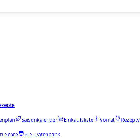
ezepte
enplan
Saisonkalender
Einkaufsliste
Vorrat
Rezeptv
ri-Score
BLS-Datenbank