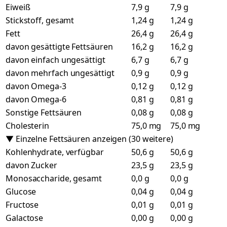
Eiweiß
7,9 g
7,9 g
Stickstoff, gesamt
1,24 g
1,24 g
Fett
26,4 g
26,4 g
davon gesättigte Fettsäuren
16,2 g
16,2 g
davon einfach ungesättigt
6,7 g
6,7 g
davon mehrfach ungesättigt
0,9 g
0,9 g
davon Omega-3
0,12 g
0,12 g
davon Omega-6
0,81 g
0,81 g
Sonstige Fettsäuren
0,08 g
0,08 g
Cholesterin
75,0 mg
75,0 mg
▼ Einzelne Fettsäuren anzeigen (30 weitere)
Kohlenhydrate, verfügbar
50,6 g
50,6 g
davon Zucker
23,5 g
23,5 g
Monosaccharide, gesamt
0,0 g
0,0 g
Glucose
0,04 g
0,04 g
Fructose
0,01 g
0,01 g
Galactose
0,00 g
0,00 g