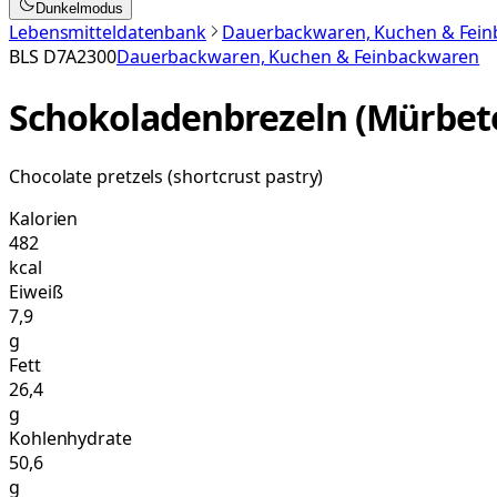
Dunkelmodus
Lebensmitteldatenbank
Dauerbackwaren, Kuchen & Fei
BLS
D7A2300
Dauerbackwaren, Kuchen & Feinbackwaren
Schokoladenbrezeln (Mürbet
Chocolate pretzels (shortcrust pastry)
Kalorien
482
kcal
Eiweiß
7,9
g
Fett
26,4
g
Kohlenhydrate
50,6
g