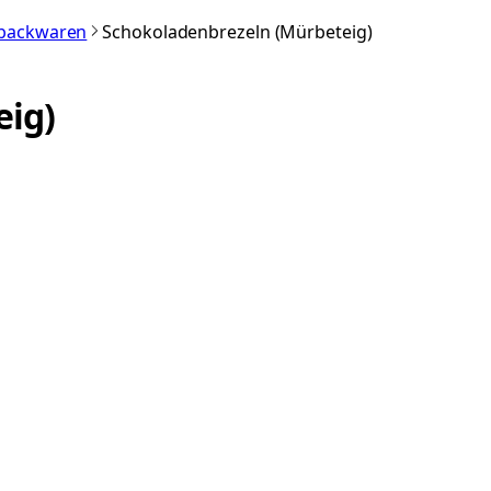
nbackwaren
Schokoladenbrezeln (Mürbeteig)
eig)