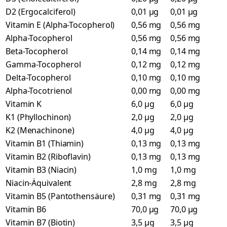
D2 (Ergocalciferol)
0,01 µg
0,01 µg
Vitamin E (Alpha-Tocopherol)
0,56 mg
0,56 mg
Alpha-Tocopherol
0,56 mg
0,56 mg
Beta-Tocopherol
0,14 mg
0,14 mg
Gamma-Tocopherol
0,12 mg
0,12 mg
Delta-Tocopherol
0,10 mg
0,10 mg
Alpha-Tocotrienol
0,00 mg
0,00 mg
Vitamin K
6,0 µg
6,0 µg
K1 (Phyllochinon)
2,0 µg
2,0 µg
K2 (Menachinone)
4,0 µg
4,0 µg
Vitamin B1 (Thiamin)
0,13 mg
0,13 mg
Vitamin B2 (Riboflavin)
0,13 mg
0,13 mg
Vitamin B3 (Niacin)
1,0 mg
1,0 mg
Niacin-Äquivalent
2,8 mg
2,8 mg
Vitamin B5 (Pantothensäure)
0,31 mg
0,31 mg
Vitamin B6
70,0 µg
70,0 µg
Vitamin B7 (Biotin)
3,5 µg
3,5 µg