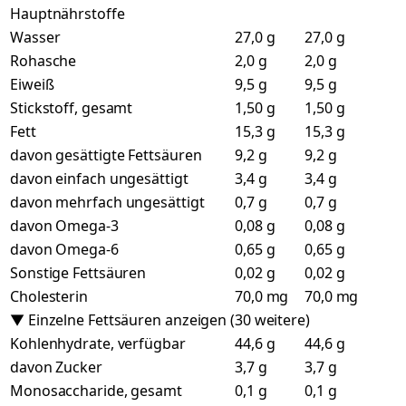
Hauptnährstoffe
Wasser
27,0 g
27,0 g
Rohasche
2,0 g
2,0 g
Eiweiß
9,5 g
9,5 g
Stickstoff, gesamt
1,50 g
1,50 g
Fett
15,3 g
15,3 g
davon gesättigte Fettsäuren
9,2 g
9,2 g
davon einfach ungesättigt
3,4 g
3,4 g
davon mehrfach ungesättigt
0,7 g
0,7 g
davon Omega-3
0,08 g
0,08 g
davon Omega-6
0,65 g
0,65 g
Sonstige Fettsäuren
0,02 g
0,02 g
Cholesterin
70,0 mg
70,0 mg
▼ Einzelne Fettsäuren anzeigen (30 weitere)
Kohlenhydrate, verfügbar
44,6 g
44,6 g
davon Zucker
3,7 g
3,7 g
Monosaccharide, gesamt
0,1 g
0,1 g