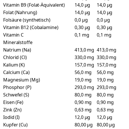
Vitamin B9 (Folat-Äquivalent)
14,0 µg
14,0 µg
Folat (Nahrung)
14,0 µg
14,0 µg
Folsäure (synthetisch)
0,0 µg
0,0 µg
Vitamin B12 (Cobalamine)
0,30 µg
0,30 µg
Vitamin C
0,1 mg
0,1 mg
Mineralstoffe
Natrium (Na)
413,0 mg
413,0 mg
Chlorid (Cl)
330,0 mg
330,0 mg
Kalium (K)
157,0 mg
157,0 mg
Calcium (Ca)
56,0 mg
56,0 mg
Magnesium (Mg)
19,0 mg
19,0 mg
Phosphor (P)
293,0 mg
293,0 mg
Schwefel (S)
80,0 mg
80,0 mg
Eisen (Fe)
0,90 mg
0,90 mg
Zink (Zn)
0,63 mg
0,63 mg
Iodid (I)
12,0 µg
12,0 µg
Kupfer (Cu)
80,00 µg
80,00 µg