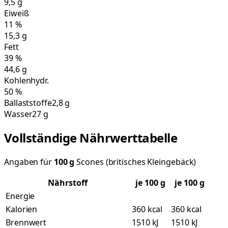
9,5
g
Eiweiß
11
%
15,3
g
Fett
39
%
44,6
g
Kohlenhydr.
50
%
Ballaststoffe
2,8 g
Wasser
27 g
Vollständige Nährwerttabelle
Angaben für
100
g
Scones (britisches Kleingebäck)
Nährstoff
je
100
g
je 100 g
Energie
Kalorien
360 kcal
360 kcal
Brennwert
1510 kJ
1510 kJ