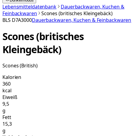
Dunkelmodus
Lebensmitteldatenbank
Dauerbackwaren, Kuchen &
Feinbackwaren
Scones (britisches Kleingebäck)
BLS
D7A3000
Dauerbackwaren, Kuchen & Feinbackwaren
Scones (britisches
Kleingebäck)
Scones (British)
Kalorien
360
kcal
Eiweiß
9,5
g
Fett
15,3
g