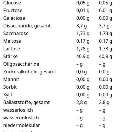
Glucose
0,05 g
0,05 g
Fructose
0,01 g
0,01 g
Galactose
0,00 g
0,00 g
Disaccharide, gesamt
3,7 g
3,7 g
Saccharose
1,73 g
1,73 g
Maltose
0,17 g
0,17 g
Lactose
1,78 g
1,78 g
Stärke
40,9 g
40,9 g
Oligosaccharide
– g
– g
Zuckeralkohole, gesamt
0,0 g
0,0 g
Mannit
0,00 g
0,00 g
Sorbit
0,00 g
0,00 g
Xylit
0,00 g
0,00 g
Ballaststoffe, gesamt
2,8 g
2,8 g
wasserlöslich
– g
– g
wasserunlöslich
– g
– g
niedermolekular
– g
– g