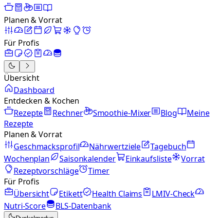
Planen & Vorrat
Für Profis
Übersicht
Dashboard
Entdecken & Kochen
Rezepte
Rechner
Smoothie-Mixer
Blog
Meine
Rezepte
Planen & Vorrat
Geschmacksprofil
Nährwertziele
Tagebuch
Wochenplan
Saisonkalender
Einkaufsliste
Vorrat
Rezeptvorschläge
Timer
Für Profis
Übersicht
Etikett
Health Claims
LMIV-Check
Nutri-Score
BLS-Datenbank