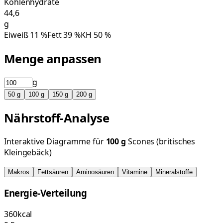
Kohlenhydrate
44,6
g
Eiweiß
11
%
Fett
39
%
KH
50
%
Menge anpassen
g
50
g
100
g
150
g
200
g
Nährstoff-Analyse
Interaktive Diagramme für
100
g
Scones (britisches
Kleingebäck)
Makros
Fettsäuren
Aminosäuren
Vitamine
Mineralstoffe
Energie-Verteilung
360
kcal