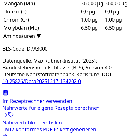
Mangan (Mn)
360,00 µg
360,00 µg
Fluorid (F)
0,0 µg
0,0 µg
Chrom (Cr)
1,00 µg
1,00 µg
Molybdän (Mo)
6,50 µg
6,50 µg
Aminosäuren
▼
BLS-Code:
D7A3000
Datenquelle:
Max Rubner-Institut (2025):
Bundeslebensmittelschlüssel (BLS), Version 4.0 —
Deutsche Nährstoffdatenbank. Karlsruhe.
DOI:
10.25826/Data20251217-134202-0
Im Rezeptrechner verwenden
Nährwerte für eigene Rezepte berechnen
Nährwertetikett erstellen
LMIV-konformes PDF-Etikett generieren