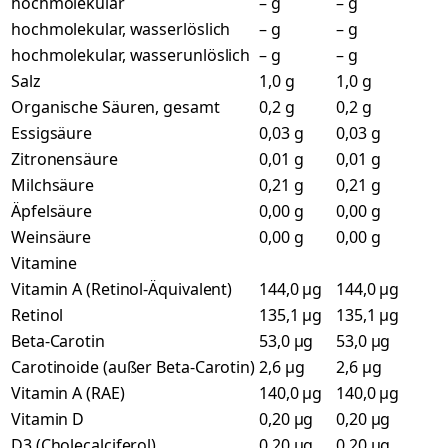
hochmolekular
– g
– g
hochmolekular, wasserlöslich
– g
– g
hochmolekular, wasserunlöslich
– g
– g
Salz
1,0 g
1,0 g
Organische Säuren, gesamt
0,2 g
0,2 g
Essigsäure
0,03 g
0,03 g
Zitronensäure
0,01 g
0,01 g
Milchsäure
0,21 g
0,21 g
Äpfelsäure
0,00 g
0,00 g
Weinsäure
0,00 g
0,00 g
Vitamine
Vitamin A (Retinol-Äquivalent)
144,0 µg
144,0 µg
Retinol
135,1 µg
135,1 µg
Beta-Carotin
53,0 µg
53,0 µg
Carotinoide (außer Beta-Carotin)
2,6 µg
2,6 µg
Vitamin A (RAE)
140,0 µg
140,0 µg
Vitamin D
0,20 µg
0,20 µg
D3 (Cholecalciferol)
0,20 µg
0,20 µg