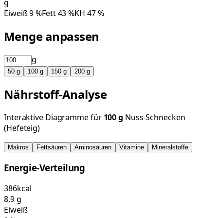
g
Eiweiß
9
%
Fett
43
%
KH
47
%
Menge anpassen
g
50
g
100
g
150
g
200
g
Nährstoff-Analyse
Interaktive Diagramme für
100
g
Nuss-Schnecken
(Hefeteig)
Makros
Fettsäuren
Aminosäuren
Vitamine
Mineralstoffe
Energie-Verteilung
386
kcal
8,9
g
Eiweiß