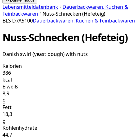
Dunkelmodus
Lebensmitteldatenbank
Dauerbackwaren, Kuchen &
Feinbackwaren
Nuss-Schnecken (Hefeteig)
BLS
D7A5100
Dauerbackwaren, Kuchen & Feinbackwaren
Nuss-Schnecken (Hefeteig)
Danish swirl (yeast dough) with nuts
Kalorien
386
kcal
Eiweiß
8,9
g
Fett
18,3
g
Kohlenhydrate
44,7