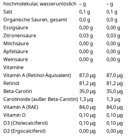
hochmolekular, wasserunlöslich
– g
– g
Salz
0,1 g
0,1 g
Organische Säuren, gesamt
0,0 g
0,0 g
Essigsäure
0,00 g
0,00 g
Zitronensäure
0,03 g
0,03 g
Milchsäure
0,00 g
0,00 g
Äpfelsäure
0,00 g
0,00 g
Weinsäure
0,00 g
0,00 g
Vitamine
Vitamin A (Retinol-Äquivalent)
87,0 µg
87,0 µg
Retinol
81,2 µg
81,2 µg
Beta-Carotin
35,0 µg
35,0 µg
Carotinoide (außer Beta-Carotin)
1,3 µg
1,3 µg
Vitamin A (RAE)
84,0 µg
84,0 µg
Vitamin D
0,10 µg
0,10 µg
D3 (Cholecalciferol)
0,10 µg
0,10 µg
D2 (Ergocalciferol)
0,00 µg
0,00 µg