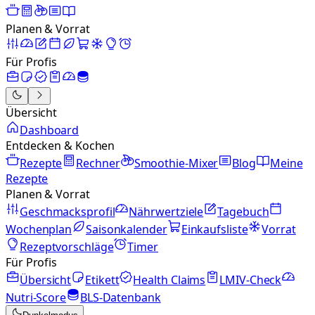
Planen & Vorrat
Für Profis
Übersicht
Dashboard
Entdecken & Kochen
Rezepte
Rechner
Smoothie-Mixer
Blog
Meine
Rezepte
Planen & Vorrat
Geschmacksprofil
Nährwertziele
Tagebuch
Wochenplan
Saisonkalender
Einkaufsliste
Vorrat
Rezeptvorschläge
Timer
Für Profis
Übersicht
Etikett
Health Claims
LMIV-Check
Nutri-Score
BLS-Datenbank