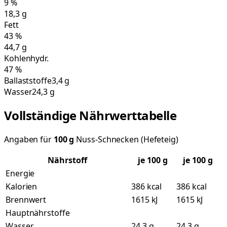
9
%
18,3
g
Fett
43
%
44,7
g
Kohlenhydr.
47
%
Ballaststoffe
3,4 g
Wasser
24,3 g
Vollständige Nährwerttabelle
Angaben für
100
g
Nuss-Schnecken (Hefeteig)
Nährstoff
je
100
g
je 100 g
Energie
Kalorien
386 kcal
386 kcal
Brennwert
1615 kJ
1615 kJ
Hauptnährstoffe
Wasser
24,3 g
24,3 g