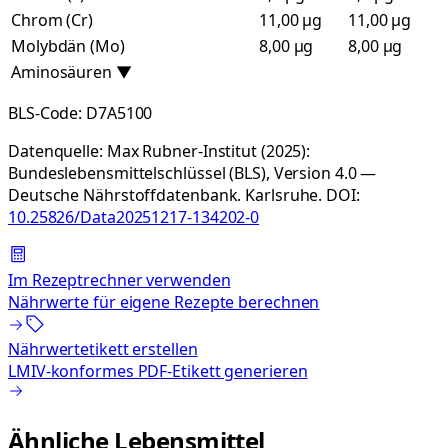
Chrom (Cr)
11,00 µg
11,00 µg
Molybdän (Mo)
8,00 µg
8,00 µg
Aminosäuren
▼
BLS-Code:
D7A5100
Datenquelle:
Max Rubner-Institut (2025):
Bundeslebensmittelschlüssel (BLS), Version 4.0 —
Deutsche Nährstoffdatenbank. Karlsruhe.
DOI:
10.25826/Data20251217-134202-0
Im Rezeptrechner verwenden
Nährwerte für eigene Rezepte berechnen
Nährwertetikett erstellen
LMIV-konformes PDF-Etikett generieren
Ähnliche Lebensmittel