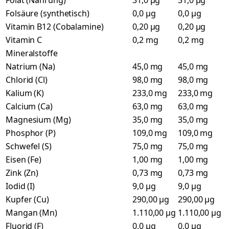
Folat (Nahrung)
31,0 µg
31,0 µg
Folsäure (synthetisch)
0,0 µg
0,0 µg
Vitamin B12 (Cobalamine)
0,20 µg
0,20 µg
Vitamin C
0,2 mg
0,2 mg
Mineralstoffe
Natrium (Na)
45,0 mg
45,0 mg
Chlorid (Cl)
98,0 mg
98,0 mg
Kalium (K)
233,0 mg
233,0 mg
Calcium (Ca)
63,0 mg
63,0 mg
Magnesium (Mg)
35,0 mg
35,0 mg
Phosphor (P)
109,0 mg
109,0 mg
Schwefel (S)
75,0 mg
75,0 mg
Eisen (Fe)
1,00 mg
1,00 mg
Zink (Zn)
0,73 mg
0,73 mg
Iodid (I)
9,0 µg
9,0 µg
Kupfer (Cu)
290,00 µg
290,00 µg
Mangan (Mn)
1.110,00 µg
1.110,00 µg
Fluorid (F)
0,0 µg
0,0 µg