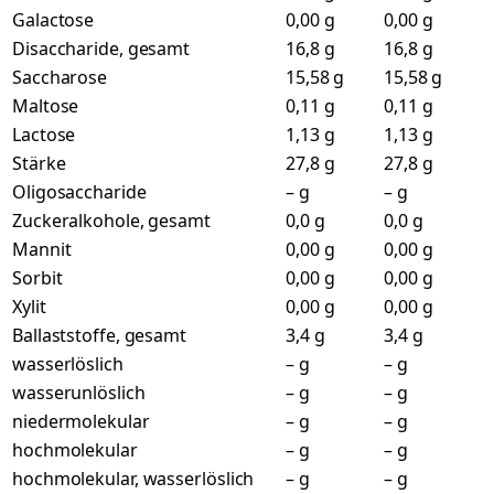
Galactose
0,00 g
0,00 g
Disaccharide, gesamt
16,8 g
16,8 g
Saccharose
15,58 g
15,58 g
Maltose
0,11 g
0,11 g
Lactose
1,13 g
1,13 g
Stärke
27,8 g
27,8 g
Oligosaccharide
– g
– g
Zuckeralkohole, gesamt
0,0 g
0,0 g
Mannit
0,00 g
0,00 g
Sorbit
0,00 g
0,00 g
Xylit
0,00 g
0,00 g
Ballaststoffe, gesamt
3,4 g
3,4 g
wasserlöslich
– g
– g
wasserunlöslich
– g
– g
niedermolekular
– g
– g
hochmolekular
– g
– g
hochmolekular, wasserlöslich
– g
– g