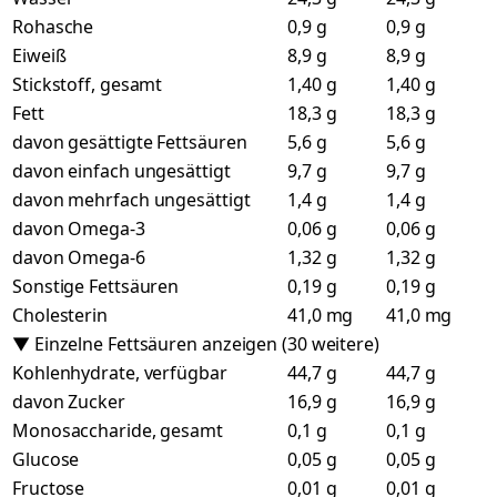
Rohasche
0,9 g
0,9 g
Eiweiß
8,9 g
8,9 g
Stickstoff, gesamt
1,40 g
1,40 g
Fett
18,3 g
18,3 g
davon gesättigte Fettsäuren
5,6 g
5,6 g
davon einfach ungesättigt
9,7 g
9,7 g
davon mehrfach ungesättigt
1,4 g
1,4 g
davon Omega-3
0,06 g
0,06 g
davon Omega-6
1,32 g
1,32 g
Sonstige Fettsäuren
0,19 g
0,19 g
Cholesterin
41,0 mg
41,0 mg
▼ Einzelne Fettsäuren anzeigen (30 weitere)
Kohlenhydrate, verfügbar
44,7 g
44,7 g
davon Zucker
16,9 g
16,9 g
Monosaccharide, gesamt
0,1 g
0,1 g
Glucose
0,05 g
0,05 g
Fructose
0,01 g
0,01 g