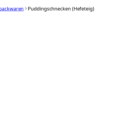
nbackwaren
Puddingschnecken (Hefeteig)
)