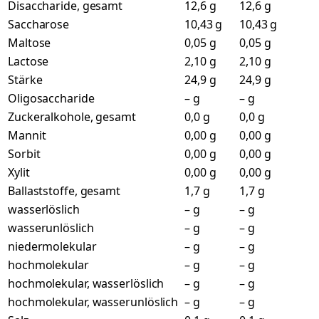
Disaccharide, gesamt
12,6 g
12,6 g
Saccharose
10,43 g
10,43 g
Maltose
0,05 g
0,05 g
Lactose
2,10 g
2,10 g
Stärke
24,9 g
24,9 g
Oligosaccharide
– g
– g
Zuckeralkohole, gesamt
0,0 g
0,0 g
Mannit
0,00 g
0,00 g
Sorbit
0,00 g
0,00 g
Xylit
0,00 g
0,00 g
Ballaststoffe, gesamt
1,7 g
1,7 g
wasserlöslich
– g
– g
wasserunlöslich
– g
– g
niedermolekular
– g
– g
hochmolekular
– g
– g
hochmolekular, wasserlöslich
– g
– g
hochmolekular, wasserunlöslich
– g
– g