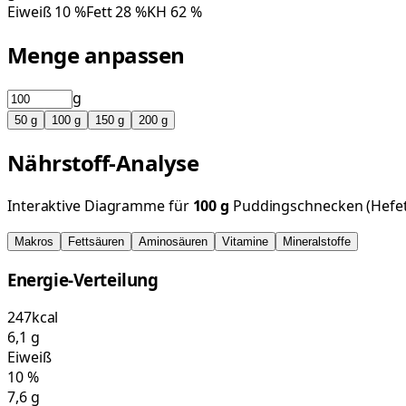
Eiweiß
10
%
Fett
28
%
KH
62
%
Menge anpassen
g
50
g
100
g
150
g
200
g
Nährstoff-Analyse
Interaktive Diagramme für
100
g
Puddingschnecken (Hefet
Makros
Fettsäuren
Aminosäuren
Vitamine
Mineralstoffe
Energie-Verteilung
247
kcal
6,1
g
Eiweiß
10
%
7,6
g