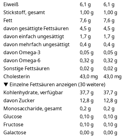
Eiweiß
6,1 g
6,1 g
Stickstoff, gesamt
1,00 g
1,00 g
Fett
7,6 g
7,6 g
davon gesättigte Fettsäuren
4,5 g
4,5 g
davon einfach ungesättigt
1,7 g
1,7 g
davon mehrfach ungesättigt
0,4 g
0,4 g
davon Omega-3
0,05 g
0,05 g
davon Omega-6
0,32 g
0,32 g
Sonstige Fettsäuren
0,02 g
0,02 g
Cholesterin
43,0 mg
43,0 mg
▼ Einzelne Fettsäuren anzeigen (30 weitere)
Kohlenhydrate, verfügbar
37,7 g
37,7 g
davon Zucker
12,8 g
12,8 g
Monosaccharide, gesamt
0,2 g
0,2 g
Glucose
0,10 g
0,10 g
Fructose
0,10 g
0,10 g
Galactose
0,00 g
0,00 g