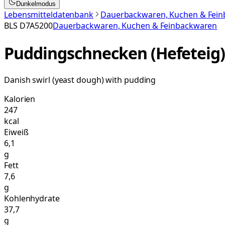
Dunkelmodus
Lebensmitteldatenbank
Dauerbackwaren, Kuchen & Fei
BLS
D7A5200
Dauerbackwaren, Kuchen & Feinbackwaren
Puddingschnecken (Hefeteig
Danish swirl (yeast dough) with pudding
Kalorien
247
kcal
Eiweiß
6,1
g
Fett
7,6
g
Kohlenhydrate
37,7
g