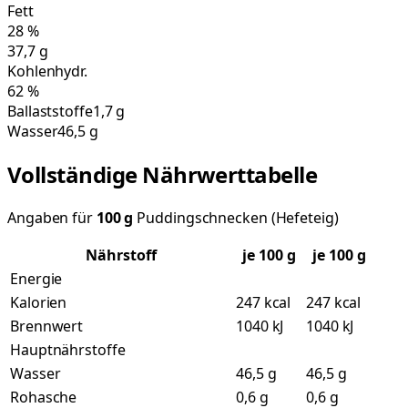
Fett
28
%
37,7
g
Kohlenhydr.
62
%
Ballaststoffe
1,7 g
Wasser
46,5 g
Vollständige Nährwerttabelle
Angaben für
100
g
Puddingschnecken (Hefeteig)
Nährstoff
je
100
g
je 100 g
Energie
Kalorien
247 kcal
247 kcal
Brennwert
1040 kJ
1040 kJ
Hauptnährstoffe
Wasser
46,5 g
46,5 g
Rohasche
0,6 g
0,6 g