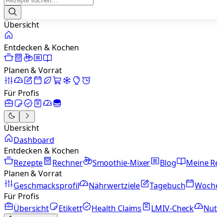
Übersicht
Entdecken & Kochen
Planen & Vorrat
Für Profis
Übersicht
Dashboard
Entdecken & Kochen
Rezepte
Rechner
Smoothie-Mixer
Blog
Meine R
Planen & Vorrat
Geschmacksprofil
Nährwertziele
Tagebuch
Woch
Für Profis
Übersicht
Etikett
Health Claims
LMIV-Check
Nut