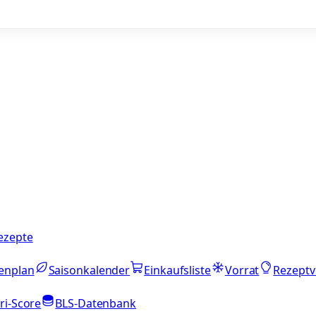
ezepte
enplan
Saisonkalender
Einkaufsliste
Vorrat
Rezeptv
ri-Score
BLS-Datenbank