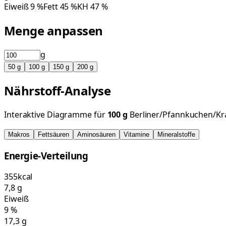
Eiweiß
9
%
Fett
45
%
KH
47
%
Menge anpassen
g
50
g
100
g
150
g
200
g
Nährstoff-Analyse
Interaktive Diagramme für
100
g
Berliner/Pfannkuchen/Krap
Makros
Fettsäuren
Aminosäuren
Vitamine
Mineralstoffe
Energie-Verteilung
355
kcal
7,8
g
Eiweiß
9
%
17,3
g