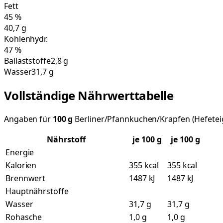
Fett
45
%
40,7
g
Kohlenhydr.
47
%
Ballaststoffe
2,8 g
Wasser
31,7 g
Vollständige Nährwerttabelle
Angaben für
100
g
Berliner/Pfannkuchen/Krapfen (Hefeteig) 
Nährstoff
je
100
g
je 100 g
Energie
Kalorien
355 kcal
355 kcal
Brennwert
1487 kJ
1487 kJ
Hauptnährstoffe
Wasser
31,7 g
31,7 g
Rohasche
1,0 g
1,0 g