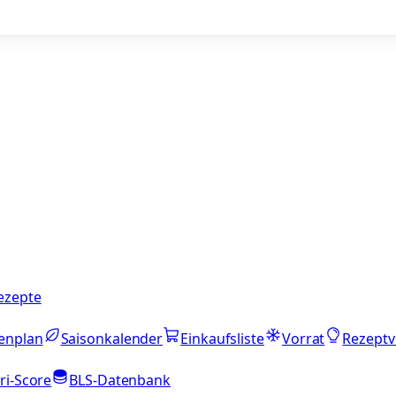
ezepte
enplan
Saisonkalender
Einkaufsliste
Vorrat
Rezeptv
ri-Score
BLS-Datenbank