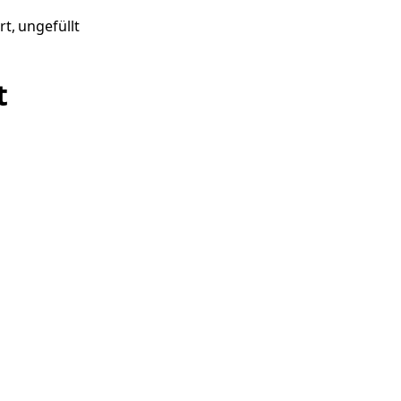
t, ungefüllt
t