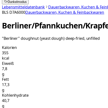
Dunkelmodus
Lebensmitteldatenbank
Dauerbackwaren, Kuchen & Fei
BLS
D7A6000
Dauerbackwaren, Kuchen & Feinbackwaren
Berliner/Pfannkuchen/Krapfen 
"Berliner" doughnut (yeast dough) deep-fried, unfilled
Kalorien
355
kcal
Eiweiß
7,8
g
Fett
17,3
g
Kohlenhydrate
40,7
g