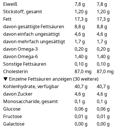
Eiweiß
7,8 g
7,8 g
Stickstoff, gesamt
1,20 g
1,20 g
Fett
17,3 g
17,3 g
davon gesättigte Fettsäuren
8,8 g
8,8 g
davon einfach ungesättigt
4,6 g
4,6 g
davon mehrfach ungesättigt
1,7 g
1,7 g
davon Omega-3
0,20 g
0,20 g
davon Omega-6
1,40 g
1,40 g
Sonstige Fettsäuren
0,10 g
0,10 g
Cholesterin
87,0 mg
87,0 mg
▼ Einzelne Fettsäuren anzeigen (30 weitere)
Kohlenhydrate, verfügbar
40,7 g
40,7 g
davon Zucker
4,6 g
4,6 g
Monosaccharide, gesamt
0,1 g
0,1 g
Glucose
0,06 g
0,06 g
Fructose
0,01 g
0,01 g
Galactose
0,00 g
0,00 g