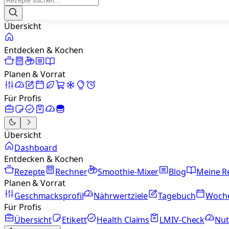
Übersicht
Entdecken & Kochen
Planen & Vorrat
Für Profis
Übersicht
Dashboard
Entdecken & Kochen
Rezepte
Rechner
Smoothie-Mixer
Blog
Meine R
Planen & Vorrat
Geschmacksprofil
Nährwertziele
Tagebuch
Woch
Für Profis
Übersicht
Etikett
Health Claims
LMIV-Check
Nut