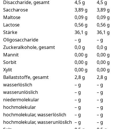
Disaccharide, gesamt
4,5 g
4,5 g
Saccharose
3,89 g
3,89 g
Maltose
0,09 g
0,09 g
Lactose
0,56 g
0,56 g
Stärke
36,1 g
36,1 g
Oligosaccharide
– g
– g
Zuckeralkohole, gesamt
0,0 g
0,0 g
Mannit
0,00 g
0,00 g
Sorbit
0,00 g
0,00 g
Xylit
0,00 g
0,00 g
Ballaststoffe, gesamt
2,8 g
2,8 g
wasserlöslich
– g
– g
wasserunlöslich
– g
– g
niedermolekular
– g
– g
hochmolekular
– g
– g
hochmolekular, wasserlöslich
– g
– g
hochmolekular, wasserunlöslich
– g
– g