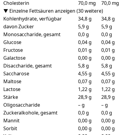
Cholesterin
70,0 mg
70,0 mg
▼ Einzelne Fettsäuren anzeigen (30 weitere)
Kohlenhydrate, verfügbar
34,8 g
34,8 g
davon Zucker
5,9 g
5,9 g
Monosaccharide, gesamt
0,0 g
0,0 g
Glucose
0,04 g
0,04 g
Fructose
0,01 g
0,01 g
Galactose
0,00 g
0,00 g
Disaccharide, gesamt
5,8 g
5,8 g
Saccharose
4,55 g
4,55 g
Maltose
0,07 g
0,07 g
Lactose
1,22 g
1,22 g
Stärke
28,9 g
28,9 g
Oligosaccharide
– g
– g
Zuckeralkohole, gesamt
0,0 g
0,0 g
Mannit
0,00 g
0,00 g
Sorbit
0,00 g
0,00 g