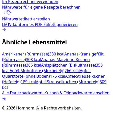
Im Rezeptrechner verwenden
Nährwerte für eigene Rezepte berechnen
Nährwertetikett erstellen
LMIV-konformes PDF-Etikett generieren
Ähnliche Lebensmittel
Amerikaner (Rührmasse)
380 kcal
Ananas-Kranz gefüllt
(Rührmasse)
308 kcal
Ananas-Marzipan-Kuchen
(Rührmasse)
386 kcal
Anisplätzchen (Biskuitmasse)
350
kcal
Apfel-Mohntorte (Mürbeteig)
266 kcal
Apfel-
Quarktorte (ohne Boden)
176 kcal
Apfel-Streuselkuchen
(Hefeteig)
189 kcal
Apfel-Streuselkuchen (Mürbeteig)
309
kcal
Alle
Dauerbackwaren, Kuchen & Feinbackwaren
ansehen
→
©
2026
Homnom. Alle Rechte vorbehalten.