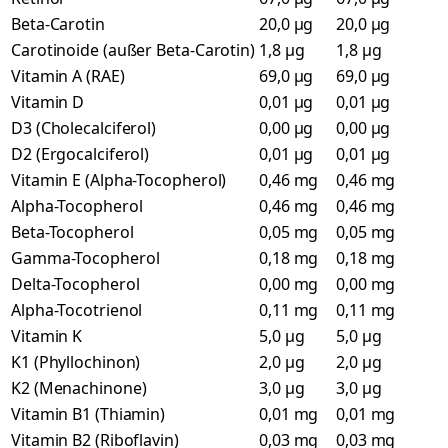
Beta-Carotin
20,0 µg
20,0 µg
Carotinoide (außer Beta-Carotin)
1,8 µg
1,8 µg
Vitamin A (RAE)
69,0 µg
69,0 µg
Vitamin D
0,01 µg
0,01 µg
D3 (Cholecalciferol)
0,00 µg
0,00 µg
D2 (Ergocalciferol)
0,01 µg
0,01 µg
Vitamin E (Alpha-Tocopherol)
0,46 mg
0,46 mg
Alpha-Tocopherol
0,46 mg
0,46 mg
Beta-Tocopherol
0,05 mg
0,05 mg
Gamma-Tocopherol
0,18 mg
0,18 mg
Delta-Tocopherol
0,00 mg
0,00 mg
Alpha-Tocotrienol
0,11 mg
0,11 mg
Vitamin K
5,0 µg
5,0 µg
K1 (Phyllochinon)
2,0 µg
2,0 µg
K2 (Menachinone)
3,0 µg
3,0 µg
Vitamin B1 (Thiamin)
0,01 mg
0,01 mg
Vitamin B2 (Riboflavin)
0,03 mg
0,03 mg