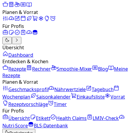
Planen & Vorrat
Für Profis
Übersicht
Dashboard
Entdecken & Kochen
Rezepte
Rechner
Smoothie-Mixer
Blog
Meine
Rezepte
Planen & Vorrat
Geschmacksprofil
Nährwertziele
Tagebuch
Wochenplan
Saisonkalender
Einkaufsliste
Vorrat
Rezeptvorschläge
Timer
Für Profis
Übersicht
Etikett
Health Claims
LMIV-Check
Nutri-Score
BLS-Datenbank