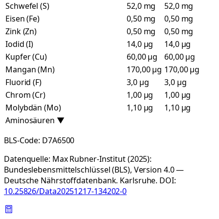
Schwefel (S)
52,0 mg
52,0 mg
Eisen (Fe)
0,50 mg
0,50 mg
Zink (Zn)
0,50 mg
0,50 mg
Iodid (I)
14,0 µg
14,0 µg
Kupfer (Cu)
60,00 µg
60,00 µg
Mangan (Mn)
170,00 µg
170,00 µg
Fluorid (F)
3,0 µg
3,0 µg
Chrom (Cr)
1,00 µg
1,00 µg
Molybdän (Mo)
1,10 µg
1,10 µg
Aminosäuren
▼
BLS-Code:
D7A6500
Datenquelle:
Max Rubner-Institut (2025):
Bundeslebensmittelschlüssel (BLS), Version 4.0 —
Deutsche Nährstoffdatenbank. Karlsruhe.
DOI:
10.25826/Data20251217-134202-0