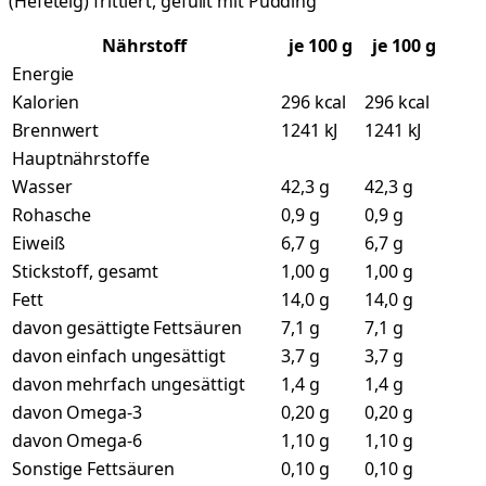
(Hefeteig) frittiert, gefüllt mit Pudding
Nährstoff
je
100
g
je 100 g
Energie
Kalorien
296 kcal
296 kcal
Brennwert
1241 kJ
1241 kJ
Hauptnährstoffe
Wasser
42,3 g
42,3 g
Rohasche
0,9 g
0,9 g
Eiweiß
6,7 g
6,7 g
Stickstoff, gesamt
1,00 g
1,00 g
Fett
14,0 g
14,0 g
davon gesättigte Fettsäuren
7,1 g
7,1 g
davon einfach ungesättigt
3,7 g
3,7 g
davon mehrfach ungesättigt
1,4 g
1,4 g
davon Omega-3
0,20 g
0,20 g
davon Omega-6
1,10 g
1,10 g
Sonstige Fettsäuren
0,10 g
0,10 g