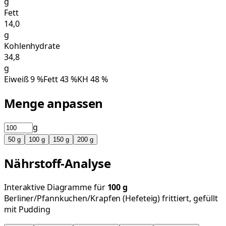
g
Fett
14,0
g
Kohlenhydrate
34,8
g
Eiweiß
9
%
Fett
43
%
KH
48
%
Menge anpassen
g
50
g
100
g
150
g
200
g
Nährstoff-Analyse
Interaktive Diagramme für
100
g
Berliner/Pfannkuchen/Krapfen (Hefeteig) frittiert, gefüllt
mit Pudding