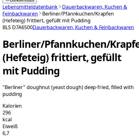
Dunkelmodus
Lebensmitteldatenbank
Dauerbackwaren, Kuchen &
Feinbackwaren
Berliner/Pfannkuchen/Krapfen
(Hefeteig) frittiert, gefüllt mit Pudding
BLS
D7A6500
Dauerbackwaren, Kuchen & Feinbackwaren
Berliner/Pfannkuchen/Krapf
(Hefeteig) frittiert, gefüllt
mit Pudding
"Berliner" doughnut (yeast dough) deep-fried, filled with
pudding
Kalorien
296
kcal
Eiweiß
6,7