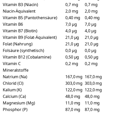
Vitamin B3 (Niacin)
0,7 mg
0,7 mg
Niacin-Äquivalent
2,0 mg
2,0 mg
Vitamin B5 (Pantothensäure)
0,40 mg
0,40 mg
Vitamin B6
7,0 µg
7,0 µg
Vitamin B7 (Biotin)
4,0 µg
4,0 µg
Vitamin B9 (Folat-Äquivalent)
21,0 µg
21,0 µg
Folat (Nahrung)
21,0 µg
21,0 µg
Folsäure (synthetisch)
0,0 µg
0,0 µg
Vitamin B12 (Cobalamine)
0,50 µg
0,50 µg
Vitamin C
0,2 mg
0,2 mg
Mineralstoffe
Natrium (Na)
167,0 mg
167,0 mg
Chlorid (Cl)
303,0 mg
303,0 mg
Kalium (K)
122,0 mg
122,0 mg
Calcium (Ca)
48,0 mg
48,0 mg
Magnesium (Mg)
11,0 mg
11,0 mg
Phosphor (P)
87,0 mg
87,0 mg