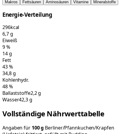
Makros
Fettsäuren
Aminosäuren
Vitamine
Mineralstoffe
Energie-Verteilung
296
kcal
6,7
g
Eiweiß
9
%
14
g
Fett
43
%
34,8
g
Kohlenhydr.
48
%
Ballaststoffe
2,2 g
Wasser
42,3 g
Vollständige Nährwerttabelle
Angaben für
100
g
Berliner/Pfannkuchen/Krapfen