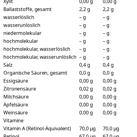
Xylit
0,00 g
0,00 g
Ballaststoffe, gesamt
2,2 g
2,2 g
wasserlöslich
– g
– g
wasserunlöslich
– g
– g
niedermolekular
– g
– g
hochmolekular
– g
– g
hochmolekular, wasserlöslich
– g
– g
hochmolekular, wasserunlöslich
– g
– g
Salz
0,4 g
0,4 g
Organische Säuren, gesamt
0,0 g
0,0 g
Essigsäure
0,00 g
0,00 g
Zitronensäure
0,02 g
0,02 g
Milchsäure
0,00 g
0,00 g
Äpfelsäure
0,00 g
0,00 g
Weinsäure
0,00 g
0,00 g
Vitamine
Vitamin A (Retinol-Äquivalent)
70,0 µg
70,0 µg
Retinol
67,0 µg
67,0 µg