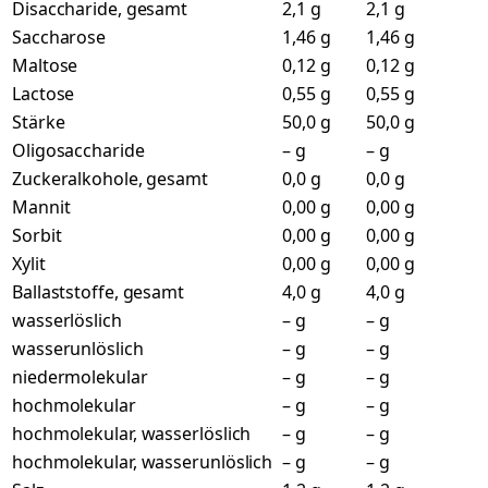
Disaccharide, gesamt
2,1 g
2,1 g
Saccharose
1,46 g
1,46 g
Maltose
0,12 g
0,12 g
Lactose
0,55 g
0,55 g
Stärke
50,0 g
50,0 g
Oligosaccharide
– g
– g
Zuckeralkohole, gesamt
0,0 g
0,0 g
Mannit
0,00 g
0,00 g
Sorbit
0,00 g
0,00 g
Xylit
0,00 g
0,00 g
Ballaststoffe, gesamt
4,0 g
4,0 g
wasserlöslich
– g
– g
wasserunlöslich
– g
– g
niedermolekular
– g
– g
hochmolekular
– g
– g
hochmolekular, wasserlöslich
– g
– g
hochmolekular, wasserunlöslich
– g
– g