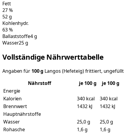
Fett
27
%
52
g
Kohlenhydr.
63
%
Ballaststoffe
4 g
Wasser
25 g
Vollständige Nährwerttabelle
Angaben für
100
g
Langos (Hefeteig) frittiert, ungefüllt
Nährstoff
je
100
g
je 100 g
Energie
Kalorien
340 kcal
340 kcal
Brennwert
1432 kJ
1432 kJ
Hauptnährstoffe
Wasser
25,0 g
25,0 g
Rohasche
1,6 g
1,6 g