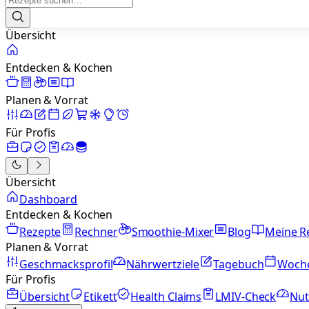
Übersicht
Entdecken & Kochen
Planen & Vorrat
Für Profis
Übersicht
Dashboard
Entdecken & Kochen
Rezepte
Rechner
Smoothie-Mixer
Blog
Meine R
Planen & Vorrat
Geschmacksprofil
Nährwertziele
Tagebuch
Woch
Für Profis
Übersicht
Etikett
Health Claims
LMIV-Check
Nut