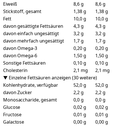
Eiweiß
8,6 g
8,6 g
Stickstoff, gesamt
1,38 g
1,38 g
Fett
10,0 g
10,0 g
davon gesättigte Fettsäuren
4,3 g
4,3 g
davon einfach ungesättigt
3,2 g
3,2 g
davon mehrfach ungesättigt
1,7 g
1,7 g
davon Omega-3
0,20 g
0,20 g
davon Omega-6
1,50 g
1,50 g
Sonstige Fettsäuren
0,10 g
0,10 g
Cholesterin
2,1 mg
2,1 mg
▼ Einzelne Fettsäuren anzeigen (30 weitere)
Kohlenhydrate, verfügbar
52,0 g
52,0 g
davon Zucker
2,2 g
2,2 g
Monosaccharide, gesamt
0,0 g
0,0 g
Glucose
0,02 g
0,02 g
Fructose
0,01 g
0,01 g
Galactose
0,00 g
0,00 g