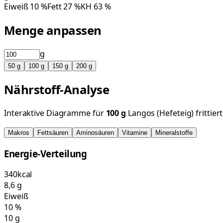
Eiweiß
10
%
Fett
27
%
KH
63
%
Menge anpassen
g
50
g
100
g
150
g
200
g
Nährstoff-Analyse
Interaktive Diagramme für
100
g
Langos (Hefeteig) frittiert
Makros
Fettsäuren
Aminosäuren
Vitamine
Mineralstoffe
Energie-Verteilung
340
kcal
8,6
g
Eiweiß
10
%
10
g