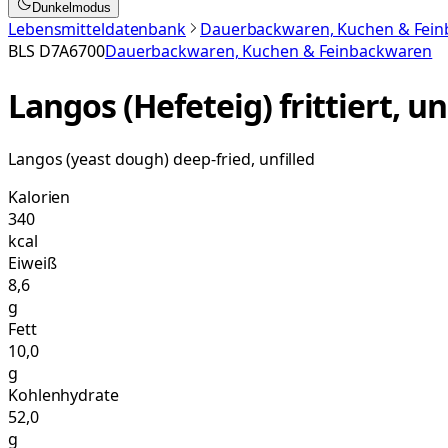
Dunkelmodus
Lebensmitteldatenbank
Dauerbackwaren, Kuchen & Fei
BLS
D7A6700
Dauerbackwaren, Kuchen & Feinbackwaren
Langos (Hefeteig) frittiert, un
Langos (yeast dough) deep-fried, unfilled
Kalorien
340
kcal
Eiweiß
8,6
g
Fett
10,0
g
Kohlenhydrate
52,0
g