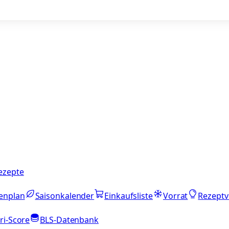
ezepte
enplan
Saisonkalender
Einkaufsliste
Vorrat
Rezeptv
ri-Score
BLS-Datenbank