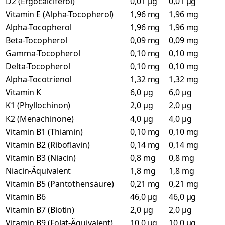
D2 (Ergocalciferol)
0,01 µg
0,01 µg
Vitamin E (Alpha-Tocopherol)
1,96 mg
1,96 mg
Alpha-Tocopherol
1,96 mg
1,96 mg
Beta-Tocopherol
0,09 mg
0,09 mg
Gamma-Tocopherol
0,10 mg
0,10 mg
Delta-Tocopherol
0,10 mg
0,10 mg
Alpha-Tocotrienol
1,32 mg
1,32 mg
Vitamin K
6,0 µg
6,0 µg
K1 (Phyllochinon)
2,0 µg
2,0 µg
K2 (Menachinone)
4,0 µg
4,0 µg
Vitamin B1 (Thiamin)
0,10 mg
0,10 mg
Vitamin B2 (Riboflavin)
0,14 mg
0,14 mg
Vitamin B3 (Niacin)
0,8 mg
0,8 mg
Niacin-Äquivalent
1,8 mg
1,8 mg
Vitamin B5 (Pantothensäure)
0,21 mg
0,21 mg
Vitamin B6
46,0 µg
46,0 µg
Vitamin B7 (Biotin)
2,0 µg
2,0 µg
Vitamin B9 (Folat-Äquivalent)
10,0 µg
10,0 µg