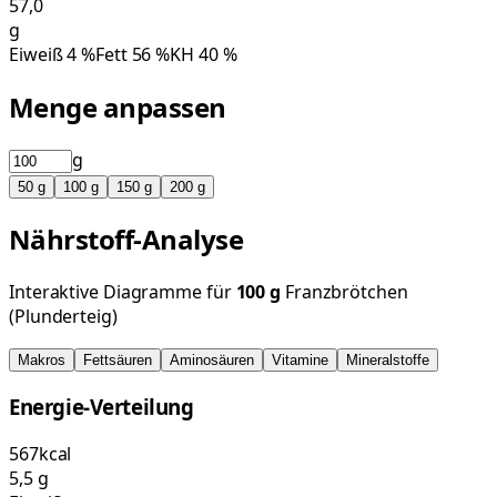
57,0
g
Eiweiß
4
%
Fett
56
%
KH
40
%
Menge anpassen
g
50
g
100
g
150
g
200
g
Nährstoff-Analyse
Interaktive Diagramme für
100
g
Franzbrötchen
(Plunderteig)
Makros
Fettsäuren
Aminosäuren
Vitamine
Mineralstoffe
Energie-Verteilung
567
kcal
5,5
g