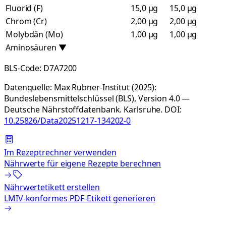
Fluorid (F)
15,0 µg
15,0 µg
Chrom (Cr)
2,00 µg
2,00 µg
Molybdän (Mo)
1,00 µg
1,00 µg
Aminosäuren
▼
BLS-Code:
D7A7200
Datenquelle:
Max Rubner-Institut (2025):
Bundeslebensmittelschlüssel (BLS), Version 4.0 —
Deutsche Nährstoffdatenbank. Karlsruhe.
DOI:
10.25826/Data20251217-134202-0
Im Rezeptrechner verwenden
Nährwerte für eigene Rezepte berechnen
Nährwertetikett erstellen
LMIV-konformes PDF-Etikett generieren