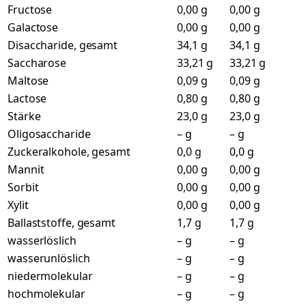
Fructose
0,00 g
0,00 g
Galactose
0,00 g
0,00 g
Disaccharide, gesamt
34,1 g
34,1 g
Saccharose
33,21 g
33,21 g
Maltose
0,09 g
0,09 g
Lactose
0,80 g
0,80 g
Stärke
23,0 g
23,0 g
Oligosaccharide
– g
– g
Zuckeralkohole, gesamt
0,0 g
0,0 g
Mannit
0,00 g
0,00 g
Sorbit
0,00 g
0,00 g
Xylit
0,00 g
0,00 g
Ballaststoffe, gesamt
1,7 g
1,7 g
wasserlöslich
– g
– g
wasserunlöslich
– g
– g
niedermolekular
– g
– g
hochmolekular
– g
– g