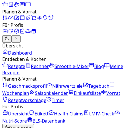
Planen & Vorrat
Für Profis
Übersicht
Dashboard
Entdecken & Kochen
Rezepte
Rechner
Smoothie-Mixer
Blog
Meine
Rezepte
Planen & Vorrat
Geschmacksprofil
Nährwertziele
Tagebuch
Wochenplan
Saisonkalender
Einkaufsliste
Vorrat
Rezeptvorschläge
Timer
Für Profis
Übersicht
Etikett
Health Claims
LMIV-Check
Nutri-Score
BLS-Datenbank