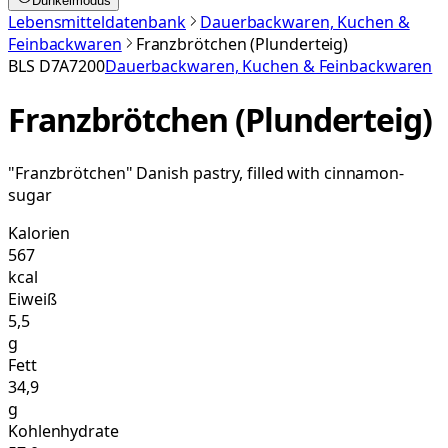
Dunkelmodus
Lebensmitteldatenbank
Dauerbackwaren, Kuchen &
Feinbackwaren
Franzbrötchen (Plunderteig)
BLS
D7A7200
Dauerbackwaren, Kuchen & Feinbackwaren
Franzbrötchen (Plunderteig)
"Franzbrötchen" Danish pastry, filled with cinnamon-
sugar
Kalorien
567
kcal
Eiweiß
5,5
g
Fett
34,9
g
Kohlenhydrate