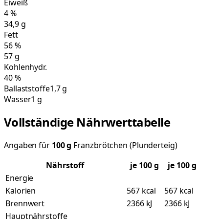
Eiweiß
4
%
34,9
g
Fett
56
%
57
g
Kohlenhydr.
40
%
Ballaststoffe
1,7 g
Wasser
1 g
Vollständige Nährwerttabelle
Angaben für
100
g
Franzbrötchen (Plunderteig)
Nährstoff
je
100
g
je 100 g
Energie
Kalorien
567 kcal
567 kcal
Brennwert
2366 kJ
2366 kJ
Hauptnährstoffe