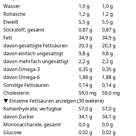
Wasser
1,0 g
1,0 g
Rohasche
1,2 g
1,2 g
Eiweiß
5,5 g
5,5 g
Stickstoff, gesamt
0,87 g
0,87 g
Fett
34,9 g
34,9 g
davon gesättigte Fettsäuren
20,3 g
20,3 g
davon einfach ungesättigt
9,8 g
9,8 g
davon mehrfach ungesättigt
2,2 g
2,2 g
davon Omega-3
0,35 g
0,35 g
davon Omega-6
1,88 g
1,88 g
Sonstige Fettsäuren
0,14 g
0,14 g
Cholesterin
59,0 mg
59,0 mg
▼ Einzelne Fettsäuren anzeigen (30 weitere)
Kohlenhydrate, verfügbar
57,0 g
57,0 g
davon Zucker
34,1 g
34,1 g
Monosaccharide, gesamt
0,0 g
0,0 g
Glucose
0,02 g
0,02 g