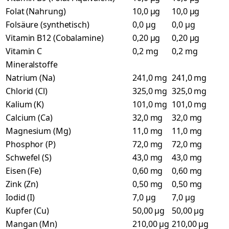
Folat (Nahrung)
10,0 µg
10,0 µg
Folsäure (synthetisch)
0,0 µg
0,0 µg
Vitamin B12 (Cobalamine)
0,20 µg
0,20 µg
Vitamin C
0,2 mg
0,2 mg
Mineralstoffe
Natrium (Na)
241,0 mg
241,0 mg
Chlorid (Cl)
325,0 mg
325,0 mg
Kalium (K)
101,0 mg
101,0 mg
Calcium (Ca)
32,0 mg
32,0 mg
Magnesium (Mg)
11,0 mg
11,0 mg
Phosphor (P)
72,0 mg
72,0 mg
Schwefel (S)
43,0 mg
43,0 mg
Eisen (Fe)
0,60 mg
0,60 mg
Zink (Zn)
0,50 mg
0,50 mg
Iodid (I)
7,0 µg
7,0 µg
Kupfer (Cu)
50,00 µg
50,00 µg
Mangan (Mn)
210,00 µg
210,00 µg