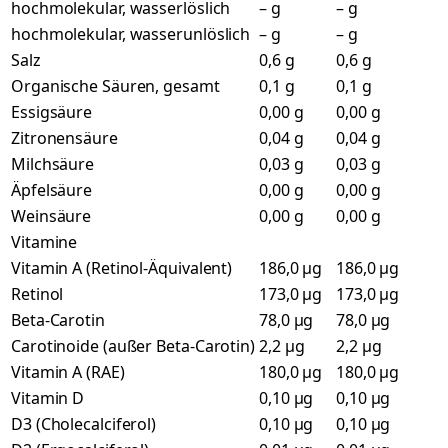
hochmolekular, wasserlöslich
– g
– g
hochmolekular, wasserunlöslich
– g
– g
Salz
0,6 g
0,6 g
Organische Säuren, gesamt
0,1 g
0,1 g
Essigsäure
0,00 g
0,00 g
Zitronensäure
0,04 g
0,04 g
Milchsäure
0,03 g
0,03 g
Äpfelsäure
0,00 g
0,00 g
Weinsäure
0,00 g
0,00 g
Vitamine
Vitamin A (Retinol-Äquivalent)
186,0 µg
186,0 µg
Retinol
173,0 µg
173,0 µg
Beta-Carotin
78,0 µg
78,0 µg
Carotinoide (außer Beta-Carotin)
2,2 µg
2,2 µg
Vitamin A (RAE)
180,0 µg
180,0 µg
Vitamin D
0,10 µg
0,10 µg
D3 (Cholecalciferol)
0,10 µg
0,10 µg