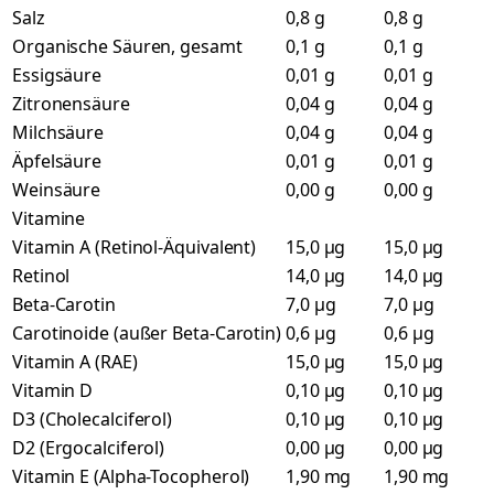
Salz
0,8 g
0,8 g
Organische Säuren, gesamt
0,1 g
0,1 g
Essigsäure
0,01 g
0,01 g
Zitronensäure
0,04 g
0,04 g
Milchsäure
0,04 g
0,04 g
Äpfelsäure
0,01 g
0,01 g
Weinsäure
0,00 g
0,00 g
Vitamine
Vitamin A (Retinol-Äquivalent)
15,0 µg
15,0 µg
Retinol
14,0 µg
14,0 µg
Beta-Carotin
7,0 µg
7,0 µg
Carotinoide (außer Beta-Carotin)
0,6 µg
0,6 µg
Vitamin A (RAE)
15,0 µg
15,0 µg
Vitamin D
0,10 µg
0,10 µg
D3 (Cholecalciferol)
0,10 µg
0,10 µg
D2 (Ergocalciferol)
0,00 µg
0,00 µg
Vitamin E (Alpha-Tocopherol)
1,90 mg
1,90 mg