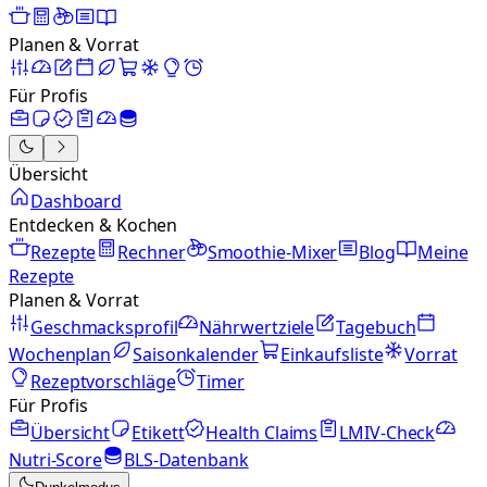
Planen & Vorrat
Für Profis
Übersicht
Dashboard
Entdecken & Kochen
Rezepte
Rechner
Smoothie-Mixer
Blog
Meine
Rezepte
Planen & Vorrat
Geschmacksprofil
Nährwertziele
Tagebuch
Wochenplan
Saisonkalender
Einkaufsliste
Vorrat
Rezeptvorschläge
Timer
Für Profis
Übersicht
Etikett
Health Claims
LMIV-Check
Nutri-Score
BLS-Datenbank