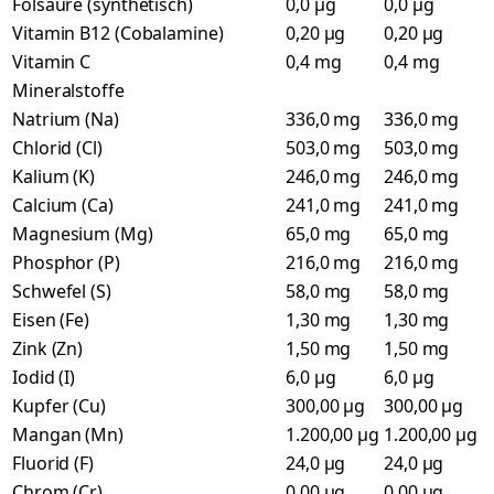
Folsäure (synthetisch)
0,0 µg
0,0 µg
Vitamin B12 (Cobalamine)
0,20 µg
0,20 µg
Vitamin C
0,4 mg
0,4 mg
Mineralstoffe
Natrium (Na)
336,0 mg
336,0 mg
Chlorid (Cl)
503,0 mg
503,0 mg
Kalium (K)
246,0 mg
246,0 mg
Calcium (Ca)
241,0 mg
241,0 mg
Magnesium (Mg)
65,0 mg
65,0 mg
Phosphor (P)
216,0 mg
216,0 mg
Schwefel (S)
58,0 mg
58,0 mg
Eisen (Fe)
1,30 mg
1,30 mg
Zink (Zn)
1,50 mg
1,50 mg
Iodid (I)
6,0 µg
6,0 µg
Kupfer (Cu)
300,00 µg
300,00 µg
Mangan (Mn)
1.200,00 µg
1.200,00 µg
Fluorid (F)
24,0 µg
24,0 µg
Chrom (Cr)
0,00 µg
0,00 µg