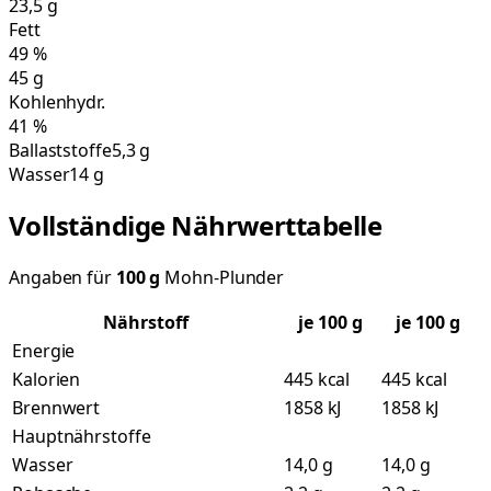
23,5
g
Fett
49
%
45
g
Kohlenhydr.
41
%
Ballaststoffe
5,3 g
Wasser
14 g
Vollständige Nährwerttabelle
Angaben für
100
g
Mohn-Plunder
Nährstoff
je
100
g
je 100 g
Energie
Kalorien
445 kcal
445 kcal
Brennwert
1858 kJ
1858 kJ
Hauptnährstoffe
Wasser
14,0 g
14,0 g