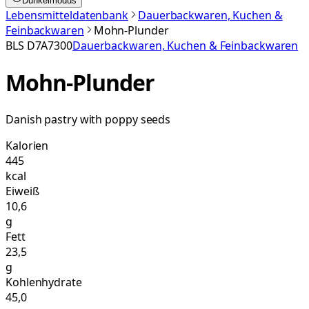
Dunkelmodus
Lebensmitteldatenbank
Dauerbackwaren, Kuchen &
Feinbackwaren
Mohn-Plunder
BLS
D7A7300
Dauerbackwaren, Kuchen & Feinbackwaren
Mohn-Plunder
Danish pastry with poppy seeds
Kalorien
445
kcal
Eiweiß
10,6
g
Fett
23,5
g
Kohlenhydrate
45,0