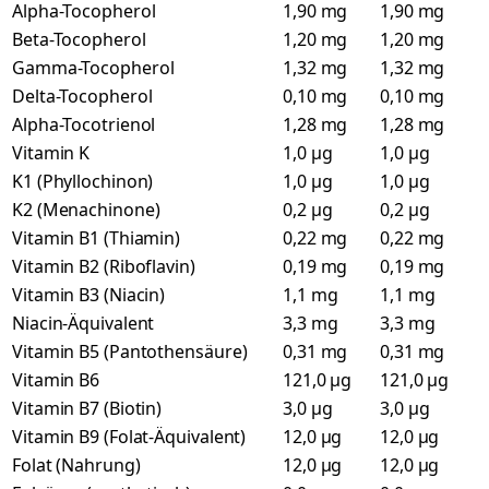
Alpha-Tocopherol
1,90 mg
1,90 mg
Beta-Tocopherol
1,20 mg
1,20 mg
Gamma-Tocopherol
1,32 mg
1,32 mg
Delta-Tocopherol
0,10 mg
0,10 mg
Alpha-Tocotrienol
1,28 mg
1,28 mg
Vitamin K
1,0 µg
1,0 µg
K1 (Phyllochinon)
1,0 µg
1,0 µg
K2 (Menachinone)
0,2 µg
0,2 µg
Vitamin B1 (Thiamin)
0,22 mg
0,22 mg
Vitamin B2 (Riboflavin)
0,19 mg
0,19 mg
Vitamin B3 (Niacin)
1,1 mg
1,1 mg
Niacin-Äquivalent
3,3 mg
3,3 mg
Vitamin B5 (Pantothensäure)
0,31 mg
0,31 mg
Vitamin B6
121,0 µg
121,0 µg
Vitamin B7 (Biotin)
3,0 µg
3,0 µg
Vitamin B9 (Folat-Äquivalent)
12,0 µg
12,0 µg
Folat (Nahrung)
12,0 µg
12,0 µg