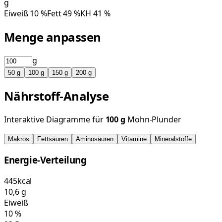
g
Eiweiß
10
%
Fett
49
%
KH
41
%
Menge anpassen
g
50
g
100
g
150
g
200
g
Nährstoff-Analyse
Interaktive Diagramme für
100
g
Mohn-Plunder
Makros
Fettsäuren
Aminosäuren
Vitamine
Mineralstoffe
Energie-Verteilung
445
kcal
10,6
g
Eiweiß
10
%