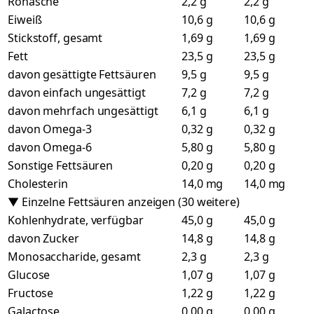
Rohasche
2,2 g
2,2 g
Eiweiß
10,6 g
10,6 g
Stickstoff, gesamt
1,69 g
1,69 g
Fett
23,5 g
23,5 g
davon gesättigte Fettsäuren
9,5 g
9,5 g
davon einfach ungesättigt
7,2 g
7,2 g
davon mehrfach ungesättigt
6,1 g
6,1 g
davon Omega-3
0,32 g
0,32 g
davon Omega-6
5,80 g
5,80 g
Sonstige Fettsäuren
0,20 g
0,20 g
Cholesterin
14,0 mg
14,0 mg
▼ Einzelne Fettsäuren anzeigen (30 weitere)
Kohlenhydrate, verfügbar
45,0 g
45,0 g
davon Zucker
14,8 g
14,8 g
Monosaccharide, gesamt
2,3 g
2,3 g
Glucose
1,07 g
1,07 g
Fructose
1,22 g
1,22 g
Galactose
0,00 g
0,00 g