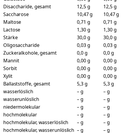
Disaccharide, gesamt
12,5 g
12,5 g
Saccharose
10,47 g
10,47 g
Maltose
0,71 g
0,71 g
Lactose
1,30 g
1,30 g
Stärke
30,0 g
30,0 g
Oligosaccharide
0,03 g
0,03 g
Zuckeralkohole, gesamt
0,0 g
0,0 g
Mannit
0,00 g
0,00 g
Sorbit
0,00 g
0,00 g
Xylit
0,00 g
0,00 g
Ballaststoffe, gesamt
5,3 g
5,3 g
wasserlöslich
– g
– g
wasserunlöslich
– g
– g
niedermolekular
– g
– g
hochmolekular
– g
– g
hochmolekular, wasserlöslich
– g
– g
hochmolekular, wasserunlöslich
– g
– g