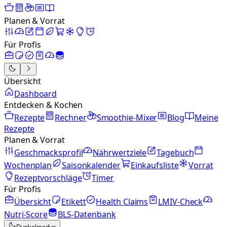
Planen & Vorrat
Für Profis
Übersicht
Dashboard
Entdecken & Kochen
Rezepte
Rechner
Smoothie-Mixer
Blog
Meine
Rezepte
Planen & Vorrat
Geschmacksprofil
Nährwertziele
Tagebuch
Wochenplan
Saisonkalender
Einkaufsliste
Vorrat
Rezeptvorschläge
Timer
Für Profis
Übersicht
Etikett
Health Claims
LMIV-Check
Nutri-Score
BLS-Datenbank