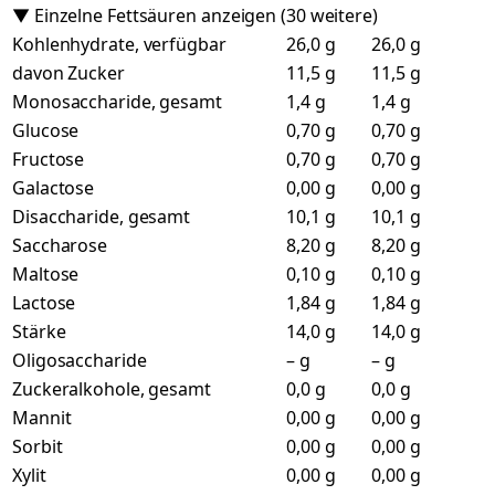
▼ Einzelne Fettsäuren anzeigen (30 weitere)
Kohlenhydrate, verfügbar
26,0 g
26,0 g
davon Zucker
11,5 g
11,5 g
Monosaccharide, gesamt
1,4 g
1,4 g
Glucose
0,70 g
0,70 g
Fructose
0,70 g
0,70 g
Galactose
0,00 g
0,00 g
Disaccharide, gesamt
10,1 g
10,1 g
Saccharose
8,20 g
8,20 g
Maltose
0,10 g
0,10 g
Lactose
1,84 g
1,84 g
Stärke
14,0 g
14,0 g
Oligosaccharide
– g
– g
Zuckeralkohole, gesamt
0,0 g
0,0 g
Mannit
0,00 g
0,00 g
Sorbit
0,00 g
0,00 g
Xylit
0,00 g
0,00 g