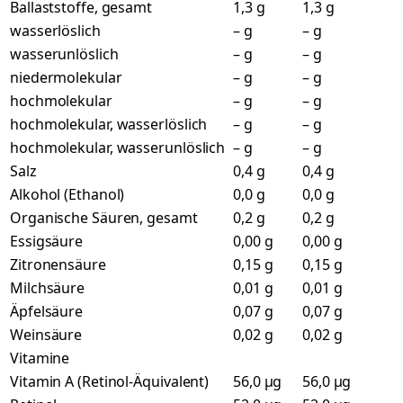
Ballaststoffe, gesamt
1,3 g
1,3 g
wasserlöslich
– g
– g
wasserunlöslich
– g
– g
niedermolekular
– g
– g
hochmolekular
– g
– g
hochmolekular, wasserlöslich
– g
– g
hochmolekular, wasserunlöslich
– g
– g
Salz
0,4 g
0,4 g
Alkohol (Ethanol)
0,0 g
0,0 g
Organische Säuren, gesamt
0,2 g
0,2 g
Essigsäure
0,00 g
0,00 g
Zitronensäure
0,15 g
0,15 g
Milchsäure
0,01 g
0,01 g
Äpfelsäure
0,07 g
0,07 g
Weinsäure
0,02 g
0,02 g
Vitamine
Vitamin A (Retinol-Äquivalent)
56,0 µg
56,0 µg