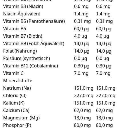
Vitamin B3 (Niacin)
0,6 mg
0,6 mg
Niacin-Äquivalent
1,4 mg
1,4 mg
Vitamin B5 (Pantothensäure)
0,31 mg
0,31 mg
Vitamin B6
60,0 µg
60,0 µg
Vitamin B7 (Biotin)
4,0 µg
4,0 µg
Vitamin B9 (Folat-Äquivalent)
14,0 µg
14,0 µg
Folat (Nahrung)
14,0 µg
14,0 µg
Folsäure (synthetisch)
0,0 µg
0,0 µg
Vitamin B12 (Cobalamine)
0,30 µg
0,30 µg
Vitamin C
7,0 mg
7,0 mg
Mineralstoffe
Natrium (Na)
151,0 mg
151,0 mg
Chlorid (Cl)
227,0 mg
227,0 mg
Kalium (K)
151,0 mg
151,0 mg
Calcium (Ca)
62,0 mg
62,0 mg
Magnesium (Mg)
13,0 mg
13,0 mg
Phosphor (P)
80,0 mg
80,0 mg