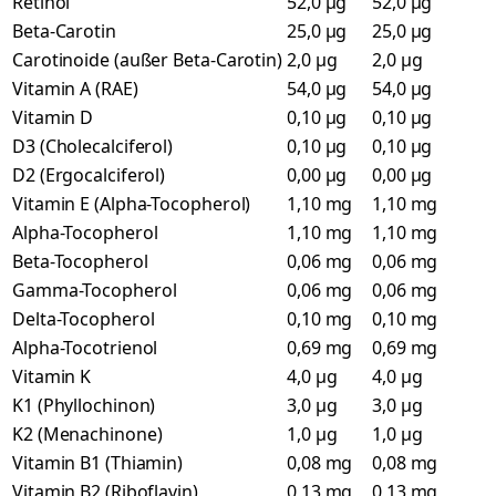
Retinol
52,0 µg
52,0 µg
Beta-Carotin
25,0 µg
25,0 µg
Carotinoide (außer Beta-Carotin)
2,0 µg
2,0 µg
Vitamin A (RAE)
54,0 µg
54,0 µg
Vitamin D
0,10 µg
0,10 µg
D3 (Cholecalciferol)
0,10 µg
0,10 µg
D2 (Ergocalciferol)
0,00 µg
0,00 µg
Vitamin E (Alpha-Tocopherol)
1,10 mg
1,10 mg
Alpha-Tocopherol
1,10 mg
1,10 mg
Beta-Tocopherol
0,06 mg
0,06 mg
Gamma-Tocopherol
0,06 mg
0,06 mg
Delta-Tocopherol
0,10 mg
0,10 mg
Alpha-Tocotrienol
0,69 mg
0,69 mg
Vitamin K
4,0 µg
4,0 µg
K1 (Phyllochinon)
3,0 µg
3,0 µg
K2 (Menachinone)
1,0 µg
1,0 µg
Vitamin B1 (Thiamin)
0,08 mg
0,08 mg
Vitamin B2 (Riboflavin)
0,13 mg
0,13 mg