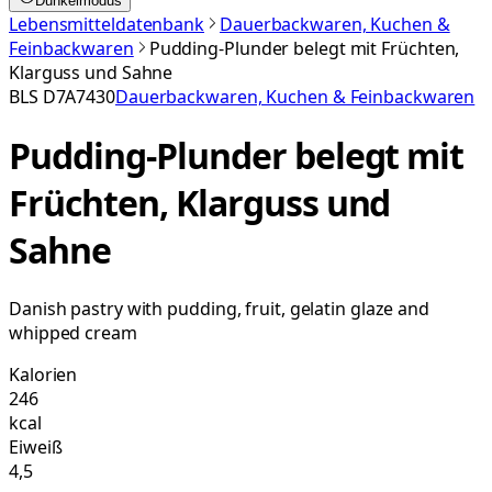
Dunkelmodus
Lebensmitteldatenbank
Dauerbackwaren, Kuchen &
Feinbackwaren
Pudding-Plunder belegt mit Früchten,
Klarguss und Sahne
BLS
D7A7430
Dauerbackwaren, Kuchen & Feinbackwaren
Pudding-Plunder belegt mit
Früchten, Klarguss und
Sahne
Danish pastry with pudding, fruit, gelatin glaze and
whipped cream
Kalorien
246
kcal
Eiweiß
4,5