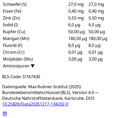
Schwefel (S)
27,0 mg
27,0 mg
Eisen (Fe)
0,40 mg
0,40 mg
Zink (Zn)
0,50 mg
0,50 mg
Iodid (I)
6,0 µg
6,0 µg
Kupfer (Cu)
50,00 µg
50,00 µg
Mangan (Mn)
180,00 µg
180,00 µg
Fluorid (F)
8,0 µg
8,0 µg
Chrom (Cr)
0,01 µg
0,01 µg
Molybdän (Mo)
3,00 µg
3,00 µg
Aminosäuren
▼
BLS-Code:
D7A7430
Datenquelle:
Max Rubner-Institut (2025):
Bundeslebensmittelschlüssel (BLS), Version 4.0 —
Deutsche Nährstoffdatenbank. Karlsruhe.
DOI:
10.25826/Data20251217-134202-0