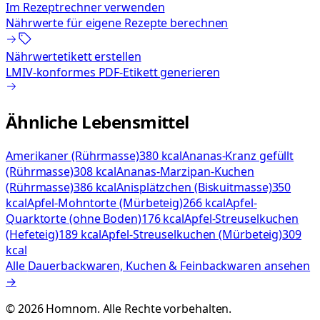
Im Rezeptrechner verwenden
Nährwerte für eigene Rezepte berechnen
Nährwertetikett erstellen
LMIV-konformes PDF-Etikett generieren
Ähnliche Lebensmittel
Amerikaner (Rührmasse)
380 kcal
Ananas-Kranz gefüllt
(Rührmasse)
308 kcal
Ananas-Marzipan-Kuchen
(Rührmasse)
386 kcal
Anisplätzchen (Biskuitmasse)
350
kcal
Apfel-Mohntorte (Mürbeteig)
266 kcal
Apfel-
Quarktorte (ohne Boden)
176 kcal
Apfel-Streuselkuchen
(Hefeteig)
189 kcal
Apfel-Streuselkuchen (Mürbeteig)
309
kcal
Alle
Dauerbackwaren, Kuchen & Feinbackwaren
ansehen
→
©
2026
Homnom. Alle Rechte vorbehalten.