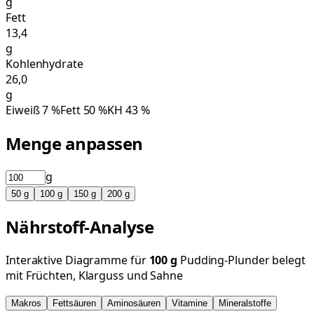
g
Fett
13,4
g
Kohlenhydrate
26,0
g
Eiweiß
7
%
Fett
50
%
KH
43
%
Menge anpassen
g
50
g
100
g
150
g
200
g
Nährstoff-Analyse
Interaktive Diagramme für
100
g
Pudding-Plunder belegt
mit Früchten, Klarguss und Sahne
Makros
Fettsäuren
Aminosäuren
Vitamine
Mineralstoffe