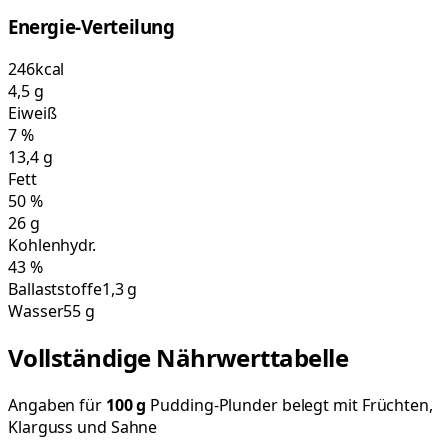
Energie-Verteilung
246
kcal
4,5
g
Eiweiß
7
%
13,4
g
Fett
50
%
26
g
Kohlenhydr.
43
%
Ballaststoffe
1,3 g
Wasser
55 g
Vollständige Nährwerttabelle
Angaben für
100
g
Pudding-Plunder belegt mit Früchten,
Klarguss und Sahne