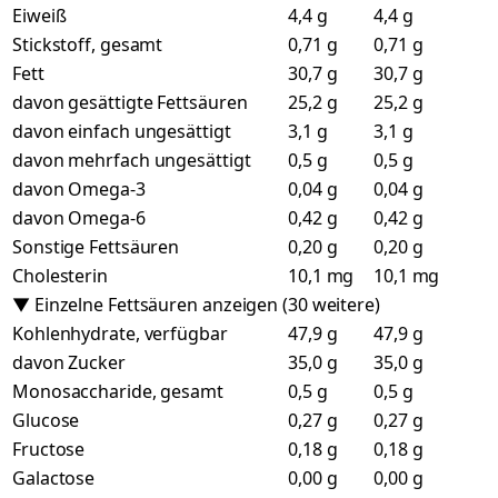
Eiweiß
4,4 g
4,4 g
Stickstoff, gesamt
0,71 g
0,71 g
Fett
30,7 g
30,7 g
davon gesättigte Fettsäuren
25,2 g
25,2 g
davon einfach ungesättigt
3,1 g
3,1 g
davon mehrfach ungesättigt
0,5 g
0,5 g
davon Omega-3
0,04 g
0,04 g
davon Omega-6
0,42 g
0,42 g
Sonstige Fettsäuren
0,20 g
0,20 g
Cholesterin
10,1 mg
10,1 mg
▼ Einzelne Fettsäuren anzeigen (30 weitere)
Kohlenhydrate, verfügbar
47,9 g
47,9 g
davon Zucker
35,0 g
35,0 g
Monosaccharide, gesamt
0,5 g
0,5 g
Glucose
0,27 g
0,27 g
Fructose
0,18 g
0,18 g
Galactose
0,00 g
0,00 g