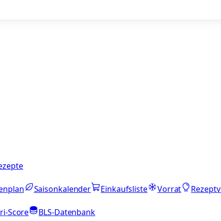
ezepte
enplan
Saisonkalender
Einkaufsliste
Vorrat
Rezeptv
ri-Score
BLS-Datenbank