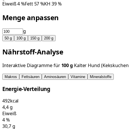
Eiweiß
4
%
Fett
57
%
KH
39
%
Menge anpassen
g
50
g
100
g
150
g
200
g
Nährstoff-Analyse
Interaktive Diagramme für
100
g
Kalter Hund (Kekskuchen
Makros
Fettsäuren
Aminosäuren
Vitamine
Mineralstoffe
Energie-Verteilung
492
kcal
4,4
g
Eiweiß
4
%
30,7
g