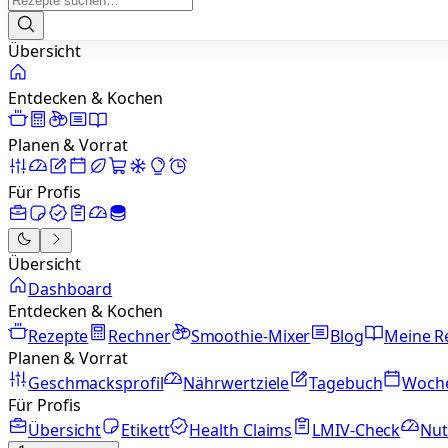
Übersicht
Entdecken & Kochen
Planen & Vorrat
Für Profis
Übersicht
Dashboard
Entdecken & Kochen
Rezepte
Rechner
Smoothie-Mixer
Blog
Meine R
Planen & Vorrat
Geschmacksprofil
Nährwertziele
Tagebuch
Woch
Für Profis
Übersicht
Etikett
Health Claims
LMIV-Check
Nut