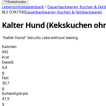
Dunkelmodus
Lebensmitteldatenbank
Dauerbackwaren, Kuchen & Fei
BLS
D7A7700
Dauerbackwaren, Kuchen & Feinbackwaren
Kalter Hund (Kekskuchen oh
"Kalter Hund" biscuits cake without baking
Kalorien
492
kcal
Eiweiß
4,4
g
Fett
30,7
g
Kohlenhydrate
47,9
g