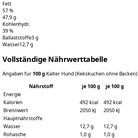
Fett
57
%
47,9
g
Kohlenhydr.
39
%
Ballaststoffe
3 g
Wasser
12,7 g
Vollständige Nährwerttabelle
Angaben für
100
g
Kalter Hund (Kekskuchen ohne Backen)
Nährstoff
je
100
g
je 100 g
Energie
Kalorien
492 kcal
492 kcal
Brennwert
2050 kJ
2050 kJ
Hauptnährstoffe
Wasser
12,7 g
12,7 g
Rohasche
1,0 g
1,0 g