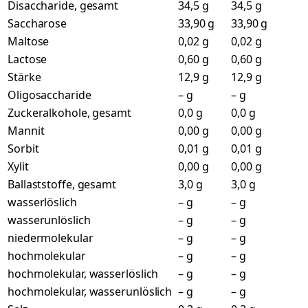
Disaccharide, gesamt
34,5 g
34,5 g
Saccharose
33,90 g
33,90 g
Maltose
0,02 g
0,02 g
Lactose
0,60 g
0,60 g
Stärke
12,9 g
12,9 g
Oligosaccharide
– g
– g
Zuckeralkohole, gesamt
0,0 g
0,0 g
Mannit
0,00 g
0,00 g
Sorbit
0,01 g
0,01 g
Xylit
0,00 g
0,00 g
Ballaststoffe, gesamt
3,0 g
3,0 g
wasserlöslich
– g
– g
wasserunlöslich
– g
– g
niedermolekular
– g
– g
hochmolekular
– g
– g
hochmolekular, wasserlöslich
– g
– g
hochmolekular, wasserunlöslich
– g
– g