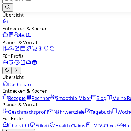
Übersicht
Entdecken & Kochen
Planen & Vorrat
Für Profis
Übersicht
Dashboard
Entdecken & Kochen
Rezepte
Rechner
Smoothie-Mixer
Blog
Meine R
Planen & Vorrat
Geschmacksprofil
Nährwertziele
Tagebuch
Woch
Für Profis
Übersicht
Etikett
Health Claims
LMIV-Check
Nut