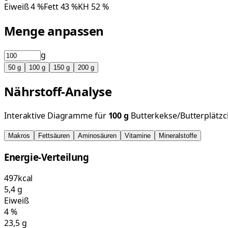
Eiweiß
4
%
Fett
43
%
KH
52
%
Menge anpassen
g
50
g
100
g
150
g
200
g
Nährstoff-Analyse
Interaktive Diagramme für
100
g
Butterkekse/Butterplätzc
Makros
Fettsäuren
Aminosäuren
Vitamine
Mineralstoffe
Energie-Verteilung
497
kcal
5,4
g
Eiweiß
4
%
23,5
g