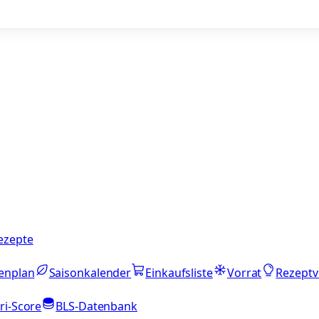
ezepte
enplan
Saisonkalender
Einkaufsliste
Vorrat
Rezeptv
ri-Score
BLS-Datenbank