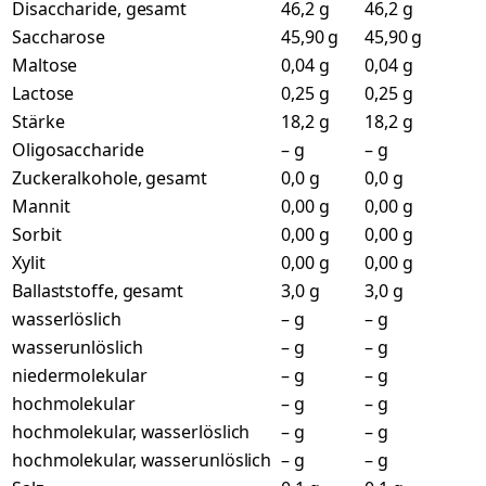
Disaccharide, gesamt
46,2 g
46,2 g
Saccharose
45,90 g
45,90 g
Maltose
0,04 g
0,04 g
Lactose
0,25 g
0,25 g
Stärke
18,2 g
18,2 g
Oligosaccharide
– g
– g
Zuckeralkohole, gesamt
0,0 g
0,0 g
Mannit
0,00 g
0,00 g
Sorbit
0,00 g
0,00 g
Xylit
0,00 g
0,00 g
Ballaststoffe, gesamt
3,0 g
3,0 g
wasserlöslich
– g
– g
wasserunlöslich
– g
– g
niedermolekular
– g
– g
hochmolekular
– g
– g
hochmolekular, wasserlöslich
– g
– g
hochmolekular, wasserunlöslich
– g
– g