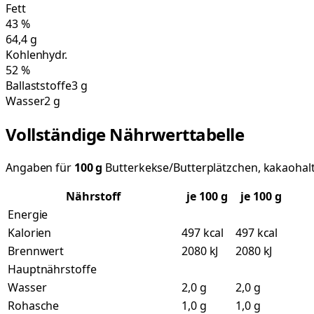
Fett
43
%
64,4
g
Kohlenhydr.
52
%
Ballaststoffe
3 g
Wasser
2 g
Vollständige Nährwerttabelle
Angaben für
100
g
Butterkekse/Butterplätzchen, kakaohalt
Nährstoff
je
100
g
je 100 g
Energie
Kalorien
497 kcal
497 kcal
Brennwert
2080 kJ
2080 kJ
Hauptnährstoffe
Wasser
2,0 g
2,0 g
Rohasche
1,0 g
1,0 g