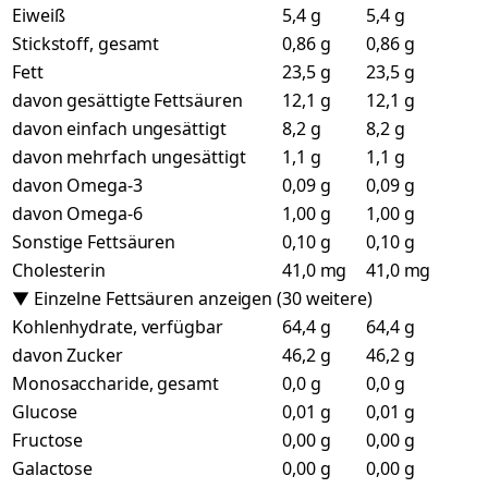
Eiweiß
5,4 g
5,4 g
Stickstoff, gesamt
0,86 g
0,86 g
Fett
23,5 g
23,5 g
davon gesättigte Fettsäuren
12,1 g
12,1 g
davon einfach ungesättigt
8,2 g
8,2 g
davon mehrfach ungesättigt
1,1 g
1,1 g
davon Omega-3
0,09 g
0,09 g
davon Omega-6
1,00 g
1,00 g
Sonstige Fettsäuren
0,10 g
0,10 g
Cholesterin
41,0 mg
41,0 mg
▼ Einzelne Fettsäuren anzeigen (30 weitere)
Kohlenhydrate, verfügbar
64,4 g
64,4 g
davon Zucker
46,2 g
46,2 g
Monosaccharide, gesamt
0,0 g
0,0 g
Glucose
0,01 g
0,01 g
Fructose
0,00 g
0,00 g
Galactose
0,00 g
0,00 g