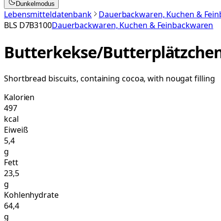
Dunkelmodus
Lebensmitteldatenbank
Dauerbackwaren, Kuchen & Fei
BLS
D7B3100
Dauerbackwaren, Kuchen & Feinbackwaren
Butterkekse/Butterplätzchen
Shortbread biscuits, containing cocoa, with nougat filling
Kalorien
497
kcal
Eiweiß
5,4
g
Fett
23,5
g
Kohlenhydrate
64,4
g