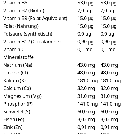
Vitamin B6
53,0 µg
53,0 µg
Vitamin B7 (Biotin)
7,0 µg
7,0 µg
Vitamin B9 (Folat-Äquivalent)
15,0 µg
15,0 µg
Folat (Nahrung)
15,0 µg
15,0 µg
Folsäure (synthetisch)
0,0 µg
0,0 µg
Vitamin B12 (Cobalamine)
0,90 µg
0,90 µg
Vitamin C
0,1 mg
0,1 mg
Mineralstoffe
Natrium (Na)
43,0 mg
43,0 mg
Chlorid (Cl)
48,0 mg
48,0 mg
Kalium (K)
181,0 mg
181,0 mg
Calcium (Ca)
32,0 mg
32,0 mg
Magnesium (Mg)
31,0 mg
31,0 mg
Phosphor (P)
141,0 mg
141,0 mg
Schwefel (S)
60,0 mg
60,0 mg
Eisen (Fe)
3,02 mg
3,02 mg
Zink (Zn)
0,91 mg
0,91 mg