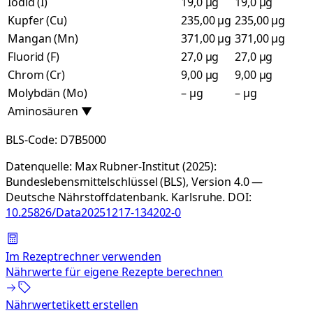
Iodid (I)
19,0 µg
19,0 µg
Kupfer (Cu)
235,00 µg
235,00 µg
Mangan (Mn)
371,00 µg
371,00 µg
Fluorid (F)
27,0 µg
27,0 µg
Chrom (Cr)
9,00 µg
9,00 µg
Molybdän (Mo)
– µg
– µg
Aminosäuren
▼
BLS-Code:
D7B5000
Datenquelle:
Max Rubner-Institut (2025):
Bundeslebensmittelschlüssel (BLS), Version 4.0 —
Deutsche Nährstoffdatenbank. Karlsruhe.
DOI:
10.25826/Data20251217-134202-0
Im Rezeptrechner verwenden
Nährwerte für eigene Rezepte berechnen
Nährwertetikett erstellen