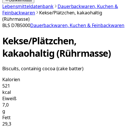
Dunkelmodus
Lebensmitteldatenbank
Dauerbackwaren, Kuchen &
Feinbackwaren
Kekse/Plätzchen, kakaohaltig
(Rührmasse)
BLS
D7B5000
Dauerbackwaren, Kuchen & Feinbackwaren
Kekse/Plätzchen,
kakaohaltig (Rührmasse)
Biscuits, containig cocoa (cake batter)
Kalorien
521
kcal
Eiweiß
7,0
g
Fett
29,3