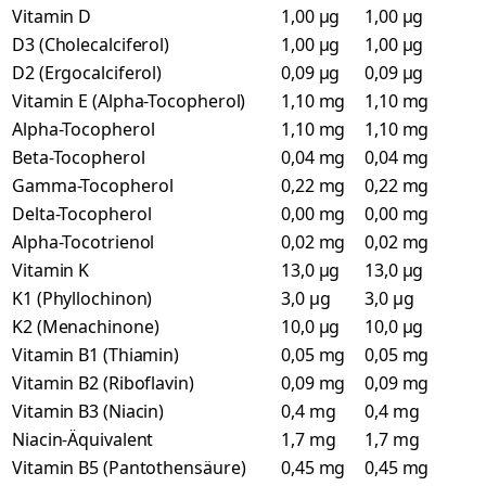
Vitamin D
1,00 µg
1,00 µg
D3 (Cholecalciferol)
1,00 µg
1,00 µg
D2 (Ergocalciferol)
0,09 µg
0,09 µg
Vitamin E (Alpha-Tocopherol)
1,10 mg
1,10 mg
Alpha-Tocopherol
1,10 mg
1,10 mg
Beta-Tocopherol
0,04 mg
0,04 mg
Gamma-Tocopherol
0,22 mg
0,22 mg
Delta-Tocopherol
0,00 mg
0,00 mg
Alpha-Tocotrienol
0,02 mg
0,02 mg
Vitamin K
13,0 µg
13,0 µg
K1 (Phyllochinon)
3,0 µg
3,0 µg
K2 (Menachinone)
10,0 µg
10,0 µg
Vitamin B1 (Thiamin)
0,05 mg
0,05 mg
Vitamin B2 (Riboflavin)
0,09 mg
0,09 mg
Vitamin B3 (Niacin)
0,4 mg
0,4 mg
Niacin-Äquivalent
1,7 mg
1,7 mg
Vitamin B5 (Pantothensäure)
0,45 mg
0,45 mg