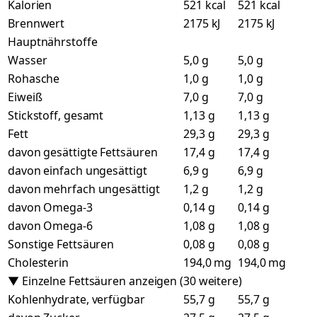
Kalorien
521 kcal
521 kcal
Brennwert
2175 kJ
2175 kJ
Hauptnährstoffe
Wasser
5,0 g
5,0 g
Rohasche
1,0 g
1,0 g
Eiweiß
7,0 g
7,0 g
Stickstoff, gesamt
1,13 g
1,13 g
Fett
29,3 g
29,3 g
davon gesättigte Fettsäuren
17,4 g
17,4 g
davon einfach ungesättigt
6,9 g
6,9 g
davon mehrfach ungesättigt
1,2 g
1,2 g
davon Omega-3
0,14 g
0,14 g
davon Omega-6
1,08 g
1,08 g
Sonstige Fettsäuren
0,08 g
0,08 g
Cholesterin
194,0 mg
194,0 mg
▼ Einzelne Fettsäuren anzeigen (30 weitere)
Kohlenhydrate, verfügbar
55,7 g
55,7 g