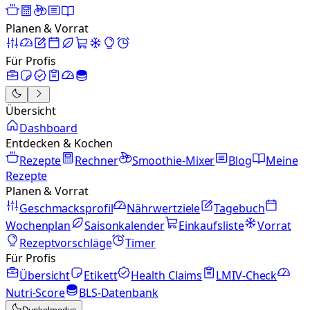
Planen & Vorrat
Für Profis
Übersicht
Dashboard
Entdecken & Kochen
Rezepte
Rechner
Smoothie-Mixer
Blog
Meine
Rezepte
Planen & Vorrat
Geschmacksprofil
Nährwertziele
Tagebuch
Wochenplan
Saisonkalender
Einkaufsliste
Vorrat
Rezeptvorschläge
Timer
Für Profis
Übersicht
Etikett
Health Claims
LMIV-Check
Nutri-Score
BLS-Datenbank