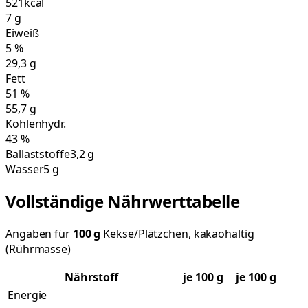
521
kcal
7
g
Eiweiß
5
%
29,3
g
Fett
51
%
55,7
g
Kohlenhydr.
43
%
Ballaststoffe
3,2 g
Wasser
5 g
Vollständige Nährwerttabelle
Angaben für
100
g
Kekse/Plätzchen, kakaohaltig
(Rührmasse)
Nährstoff
je
100
g
je 100 g
Energie