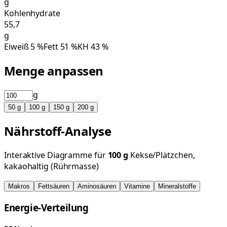
g
Kohlenhydrate
55,7
g
Eiweiß
5
%
Fett
51
%
KH
43
%
Menge anpassen
g
50
g
100
g
150
g
200
g
Nährstoff-Analyse
Interaktive Diagramme für
100
g
Kekse/Plätzchen,
kakaohaltig (Rührmasse)
Makros
Fettsäuren
Aminosäuren
Vitamine
Mineralstoffe
Energie-Verteilung