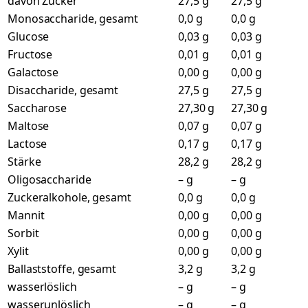
davon Zucker
27,5 g
27,5 g
Monosaccharide, gesamt
0,0 g
0,0 g
Glucose
0,03 g
0,03 g
Fructose
0,01 g
0,01 g
Galactose
0,00 g
0,00 g
Disaccharide, gesamt
27,5 g
27,5 g
Saccharose
27,30 g
27,30 g
Maltose
0,07 g
0,07 g
Lactose
0,17 g
0,17 g
Stärke
28,2 g
28,2 g
Oligosaccharide
– g
– g
Zuckeralkohole, gesamt
0,0 g
0,0 g
Mannit
0,00 g
0,00 g
Sorbit
0,00 g
0,00 g
Xylit
0,00 g
0,00 g
Ballaststoffe, gesamt
3,2 g
3,2 g
wasserlöslich
– g
– g
wasserunlöslich
– g
– g