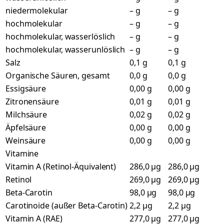
niedermolekular
– g
– g
hochmolekular
– g
– g
hochmolekular, wasserlöslich
– g
– g
hochmolekular, wasserunlöslich
– g
– g
Salz
0,1 g
0,1 g
Organische Säuren, gesamt
0,0 g
0,0 g
Essigsäure
0,00 g
0,00 g
Zitronensäure
0,01 g
0,01 g
Milchsäure
0,02 g
0,02 g
Äpfelsäure
0,00 g
0,00 g
Weinsäure
0,00 g
0,00 g
Vitamine
Vitamin A (Retinol-Äquivalent)
286,0 µg
286,0 µg
Retinol
269,0 µg
269,0 µg
Beta-Carotin
98,0 µg
98,0 µg
Carotinoide (außer Beta-Carotin)
2,2 µg
2,2 µg
Vitamin A (RAE)
277,0 µg
277,0 µg