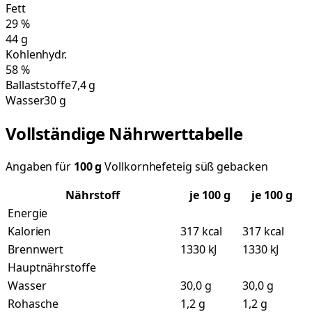
Fett
29
%
44
g
Kohlenhydr.
58
%
Ballaststoffe
7,4 g
Wasser
30 g
Vollständige Nährwerttabelle
Angaben für
100
g
Vollkornhefeteig süß gebacken
Nährstoff
je
100
g
je 100 g
Energie
Kalorien
317 kcal
317 kcal
Brennwert
1330 kJ
1330 kJ
Hauptnährstoffe
Wasser
30,0 g
30,0 g
Rohasche
1,2 g
1,2 g