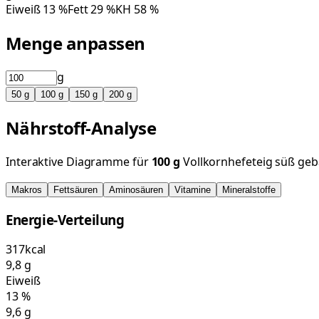
Eiweiß
13
%
Fett
29
%
KH
58
%
Menge anpassen
g
50
g
100
g
150
g
200
g
Nährstoff-Analyse
Interaktive Diagramme für
100
g
Vollkornhefeteig süß ge
Makros
Fettsäuren
Aminosäuren
Vitamine
Mineralstoffe
Energie-Verteilung
317
kcal
9,8
g
Eiweiß
13
%
9,6
g