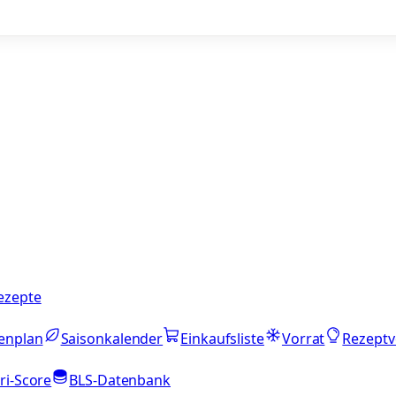
ezepte
enplan
Saisonkalender
Einkaufsliste
Vorrat
Rezeptv
ri-Score
BLS-Datenbank