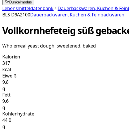
Dunkelmodus
Lebensmitteldatenbank
Dauerbackwaren, Kuchen & Fei
BLS
D9A2100
Dauerbackwaren, Kuchen & Feinbackwaren
Vollkornhefeteig süß geback
Wholemeal yeast dough, sweetened, baked
Kalorien
317
kcal
Eiweiß
9,8
g
Fett
9,6
g
Kohlenhydrate
44,0
g