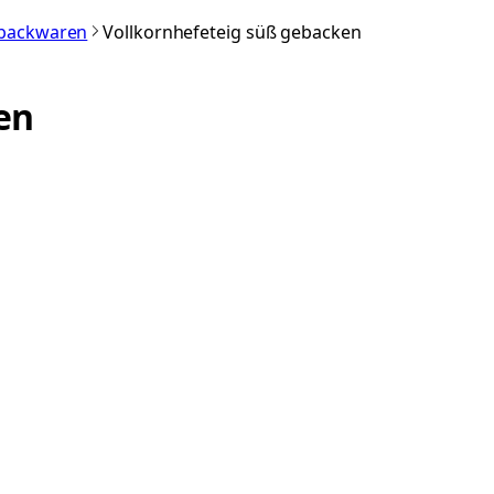
nbackwaren
Vollkornhefeteig süß gebacken
en