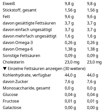
Eiweiß
9,8 g
9,8 g
Stickstoff, gesamt
1,56 g
1,56 g
Fett
9,6 g
9,6 g
davon gesättigte Fettsäuren
3,7 g
3,7 g
davon einfach ungesättigt
3,7 g
3,7 g
davon mehrfach ungesättigt
1,6 g
1,6 g
davon Omega-3
0,26 g
0,26 g
davon Omega-6
1,38 g
1,38 g
Sonstige Fettsäuren
0,09 g
0,09 g
Cholesterin
23,0 mg
23,0 mg
▼ Einzelne Fettsäuren anzeigen (30 weitere)
Kohlenhydrate, verfügbar
44,0 g
44,0 g
davon Zucker
7,6 g
7,6 g
Monosaccharide, gesamt
0,0 g
0,0 g
Glucose
0,04 g
0,04 g
Fructose
0,01 g
0,01 g
Galactose
0,00 g
0,00 g