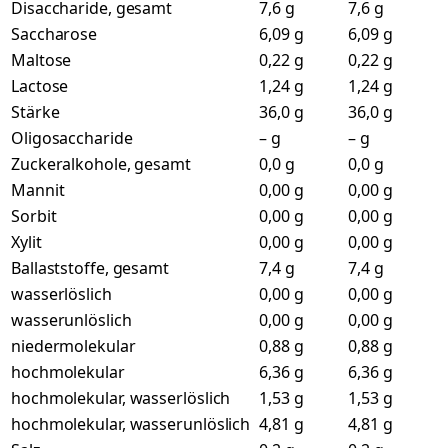
Disaccharide, gesamt
7,6 g
7,6 g
Saccharose
6,09 g
6,09 g
Maltose
0,22 g
0,22 g
Lactose
1,24 g
1,24 g
Stärke
36,0 g
36,0 g
Oligosaccharide
– g
– g
Zuckeralkohole, gesamt
0,0 g
0,0 g
Mannit
0,00 g
0,00 g
Sorbit
0,00 g
0,00 g
Xylit
0,00 g
0,00 g
Ballaststoffe, gesamt
7,4 g
7,4 g
wasserlöslich
0,00 g
0,00 g
wasserunlöslich
0,00 g
0,00 g
niedermolekular
0,88 g
0,88 g
hochmolekular
6,36 g
6,36 g
hochmolekular, wasserlöslich
1,53 g
1,53 g
hochmolekular, wasserunlöslich
4,81 g
4,81 g