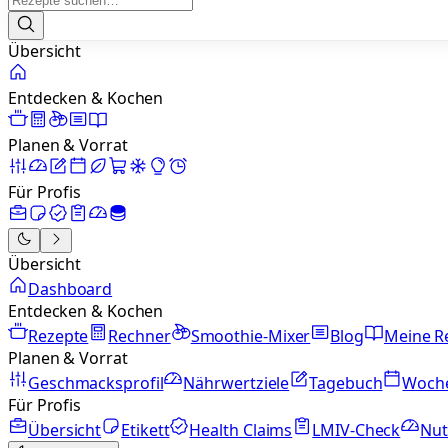
Übersicht
Entdecken & Kochen
Planen & Vorrat
Für Profis
Übersicht
Dashboard
Entdecken & Kochen
Rezepte
Rechner
Smoothie-Mixer
Blog
Meine R
Planen & Vorrat
Geschmacksprofil
Nährwertziele
Tagebuch
Woch
Für Profis
Übersicht
Etikett
Health Claims
LMIV-Check
Nut