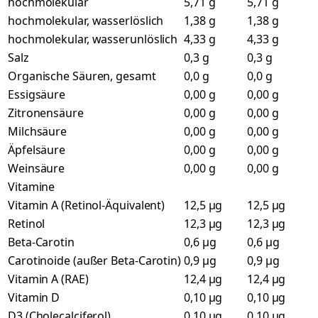
hochmolekular
5,71 g
5,71 g
hochmolekular, wasserlöslich
1,38 g
1,38 g
hochmolekular, wasserunlöslich
4,33 g
4,33 g
Salz
0,3 g
0,3 g
Organische Säuren, gesamt
0,0 g
0,0 g
Essigsäure
0,00 g
0,00 g
Zitronensäure
0,00 g
0,00 g
Milchsäure
0,00 g
0,00 g
Äpfelsäure
0,00 g
0,00 g
Weinsäure
0,00 g
0,00 g
Vitamine
Vitamin A (Retinol-Äquivalent)
12,5 µg
12,5 µg
Retinol
12,3 µg
12,3 µg
Beta-Carotin
0,6 µg
0,6 µg
Carotinoide (außer Beta-Carotin)
0,9 µg
0,9 µg
Vitamin A (RAE)
12,4 µg
12,4 µg
Vitamin D
0,10 µg
0,10 µg
D3 (Cholecalciferol)
0,10 µg
0,10 µg