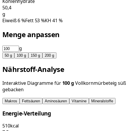
Kohlenhydrate
50,4
g
Eiweiß
6
%
Fett
53
%
KH
41
%
Menge anpassen
g
50
g
100
g
150
g
200
g
Nährstoff-Analyse
Interaktive Diagramme für
100
g
Vollkornmürbeteig süß
gebacken
Makros
Fettsäuren
Aminosäuren
Vitamine
Mineralstoffe
Energie-Verteilung
510
kcal