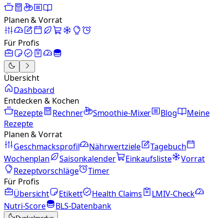
Planen & Vorrat
Für Profis
Übersicht
Dashboard
Entdecken & Kochen
Rezepte
Rechner
Smoothie-Mixer
Blog
Meine
Rezepte
Planen & Vorrat
Geschmacksprofil
Nährwertziele
Tagebuch
Wochenplan
Saisonkalender
Einkaufsliste
Vorrat
Rezeptvorschläge
Timer
Für Profis
Übersicht
Etikett
Health Claims
LMIV-Check
Nutri-Score
BLS-Datenbank