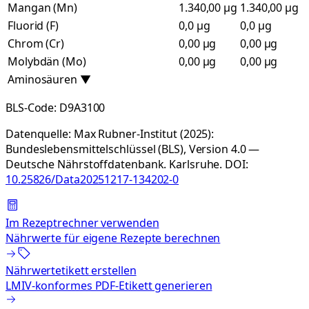
Mangan (Mn)
1.340,00 µg
1.340,00 µg
Fluorid (F)
0,0 µg
0,0 µg
Chrom (Cr)
0,00 µg
0,00 µg
Molybdän (Mo)
0,00 µg
0,00 µg
Aminosäuren
▼
BLS-Code:
D9A3100
Datenquelle:
Max Rubner-Institut (2025):
Bundeslebensmittelschlüssel (BLS), Version 4.0 —
Deutsche Nährstoffdatenbank. Karlsruhe.
DOI:
10.25826/Data20251217-134202-0
Im Rezeptrechner verwenden
Nährwerte für eigene Rezepte berechnen
Nährwertetikett erstellen
LMIV-konformes PDF-Etikett generieren