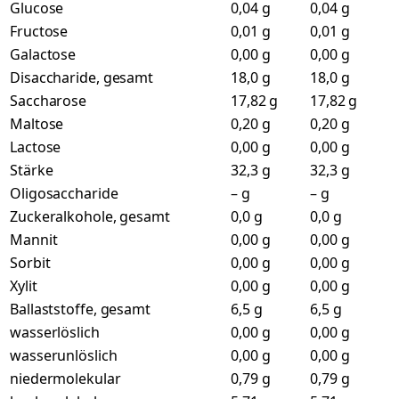
Glucose
0,04 g
0,04 g
Fructose
0,01 g
0,01 g
Galactose
0,00 g
0,00 g
Disaccharide, gesamt
18,0 g
18,0 g
Saccharose
17,82 g
17,82 g
Maltose
0,20 g
0,20 g
Lactose
0,00 g
0,00 g
Stärke
32,3 g
32,3 g
Oligosaccharide
– g
– g
Zuckeralkohole, gesamt
0,0 g
0,0 g
Mannit
0,00 g
0,00 g
Sorbit
0,00 g
0,00 g
Xylit
0,00 g
0,00 g
Ballaststoffe, gesamt
6,5 g
6,5 g
wasserlöslich
0,00 g
0,00 g
wasserunlöslich
0,00 g
0,00 g
niedermolekular
0,79 g
0,79 g