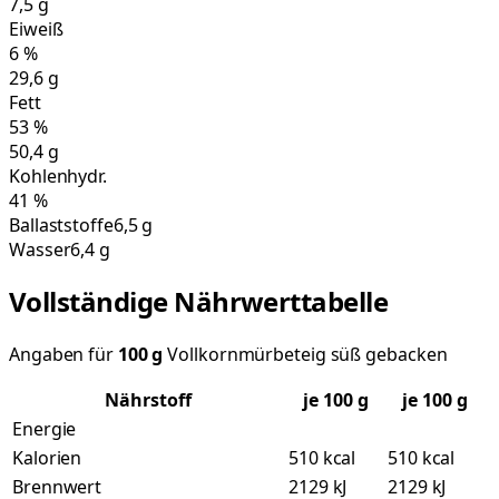
7,5
g
Eiweiß
6
%
29,6
g
Fett
53
%
50,4
g
Kohlenhydr.
41
%
Ballaststoffe
6,5 g
Wasser
6,4 g
Vollständige Nährwerttabelle
Angaben für
100
g
Vollkornmürbeteig süß gebacken
Nährstoff
je
100
g
je 100 g
Energie
Kalorien
510 kcal
510 kcal
Brennwert
2129 kJ
2129 kJ