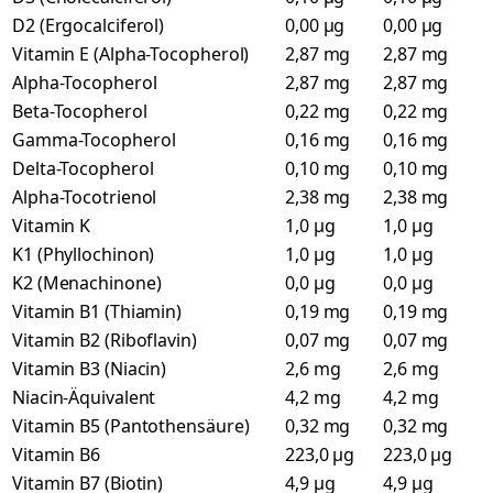
D2 (Ergocalciferol)
0,00 µg
0,00 µg
Vitamin E (Alpha-Tocopherol)
2,87 mg
2,87 mg
Alpha-Tocopherol
2,87 mg
2,87 mg
Beta-Tocopherol
0,22 mg
0,22 mg
Gamma-Tocopherol
0,16 mg
0,16 mg
Delta-Tocopherol
0,10 mg
0,10 mg
Alpha-Tocotrienol
2,38 mg
2,38 mg
Vitamin K
1,0 µg
1,0 µg
K1 (Phyllochinon)
1,0 µg
1,0 µg
K2 (Menachinone)
0,0 µg
0,0 µg
Vitamin B1 (Thiamin)
0,19 mg
0,19 mg
Vitamin B2 (Riboflavin)
0,07 mg
0,07 mg
Vitamin B3 (Niacin)
2,6 mg
2,6 mg
Niacin-Äquivalent
4,2 mg
4,2 mg
Vitamin B5 (Pantothensäure)
0,32 mg
0,32 mg
Vitamin B6
223,0 µg
223,0 µg
Vitamin B7 (Biotin)
4,9 µg
4,9 µg