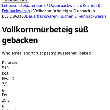
Dunkelmodus
Lebensmitteldatenbank
Dauerbackwaren, Kuchen &
Feinbackwaren
Vollkornmürbeteig süß gebacken
BLS
D9A3100
Dauerbackwaren, Kuchen & Feinbackwaren
Vollkornmürbeteig süß
gebacken
Wholemeal shortcrust pastry, sweetened, baked
Kalorien
510
kcal
Eiweiß
7,5
g
Fett
29,6
g