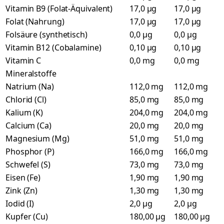
Vitamin B9 (Folat-Äquivalent)
17,0 µg
17,0 µg
Folat (Nahrung)
17,0 µg
17,0 µg
Folsäure (synthetisch)
0,0 µg
0,0 µg
Vitamin B12 (Cobalamine)
0,10 µg
0,10 µg
Vitamin C
0,0 mg
0,0 mg
Mineralstoffe
Natrium (Na)
112,0 mg
112,0 mg
Chlorid (Cl)
85,0 mg
85,0 mg
Kalium (K)
204,0 mg
204,0 mg
Calcium (Ca)
20,0 mg
20,0 mg
Magnesium (Mg)
51,0 mg
51,0 mg
Phosphor (P)
166,0 mg
166,0 mg
Schwefel (S)
73,0 mg
73,0 mg
Eisen (Fe)
1,90 mg
1,90 mg
Zink (Zn)
1,30 mg
1,30 mg
Iodid (I)
2,0 µg
2,0 µg
Kupfer (Cu)
180,00 µg
180,00 µg