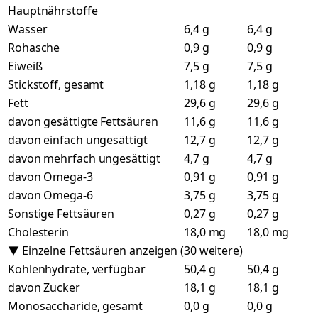
Hauptnährstoffe
Wasser
6,4 g
6,4 g
Rohasche
0,9 g
0,9 g
Eiweiß
7,5 g
7,5 g
Stickstoff, gesamt
1,18 g
1,18 g
Fett
29,6 g
29,6 g
davon gesättigte Fettsäuren
11,6 g
11,6 g
davon einfach ungesättigt
12,7 g
12,7 g
davon mehrfach ungesättigt
4,7 g
4,7 g
davon Omega-3
0,91 g
0,91 g
davon Omega-6
3,75 g
3,75 g
Sonstige Fettsäuren
0,27 g
0,27 g
Cholesterin
18,0 mg
18,0 mg
▼ Einzelne Fettsäuren anzeigen (30 weitere)
Kohlenhydrate, verfügbar
50,4 g
50,4 g
davon Zucker
18,1 g
18,1 g
Monosaccharide, gesamt
0,0 g
0,0 g