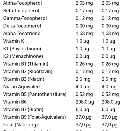
Alpha-Tocopherol
2,05 mg
2,05 mg
Beta-Tocopherol
0,17 mg
0,17 mg
Gamma-Tocopherol
0,12 mg
0,12 mg
Delta-Tocopherol
0,00 mg
0,00 mg
Alpha-Tocotrienol
1,68 mg
1,68 mg
Vitamin K
1,0 µg
1,0 µg
K1 (Phyllochinon)
1,0 µg
1,0 µg
K2 (Menachinone)
0,0 µg
0,0 µg
Vitamin B1 (Thiamin)
0,26 mg
0,26 mg
Vitamin B2 (Riboflavin)
0,17 mg
0,17 mg
Vitamin B3 (Niacin)
2,5 mg
2,5 mg
Niacin-Äquivalent
4,0 mg
4,0 mg
Vitamin B5 (Pantothensäure)
0,52 mg
0,52 mg
Vitamin B6
208,0 µg
208,0 µg
Vitamin B7 (Biotin)
6,0 µg
6,0 µg
Vitamin B9 (Folat-Äquivalent)
37,0 µg
37,0 µg
Folat (Nahrung)
37,0 µg
37,0 µg