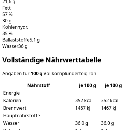
21,6
g
Fett
57
%
30
g
Kohlenhydr.
35
%
Ballaststoffe
5,1 g
Wasser
36 g
Vollständige Nährwerttabelle
Angaben für
100
g
Vollkornplunderteig roh
Nährstoff
je
100
g
je 100 g
Energie
Kalorien
352 kcal
352 kcal
Brennwert
1467 kJ
1467 kJ
Hauptnährstoffe
Wasser
36,0 g
36,0 g