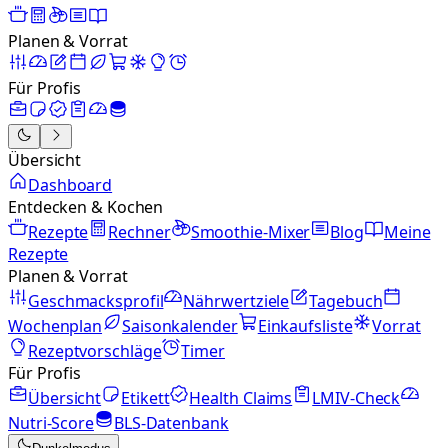
Planen & Vorrat
Für Profis
Übersicht
Dashboard
Entdecken & Kochen
Rezepte
Rechner
Smoothie-Mixer
Blog
Meine
Rezepte
Planen & Vorrat
Geschmacksprofil
Nährwertziele
Tagebuch
Wochenplan
Saisonkalender
Einkaufsliste
Vorrat
Rezeptvorschläge
Timer
Für Profis
Übersicht
Etikett
Health Claims
LMIV-Check
Nutri-Score
BLS-Datenbank