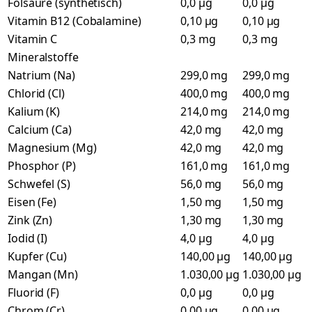
Folsäure (synthetisch)
0,0 µg
0,0 µg
Vitamin B12 (Cobalamine)
0,10 µg
0,10 µg
Vitamin C
0,3 mg
0,3 mg
Mineralstoffe
Natrium (Na)
299,0 mg
299,0 mg
Chlorid (Cl)
400,0 mg
400,0 mg
Kalium (K)
214,0 mg
214,0 mg
Calcium (Ca)
42,0 mg
42,0 mg
Magnesium (Mg)
42,0 mg
42,0 mg
Phosphor (P)
161,0 mg
161,0 mg
Schwefel (S)
56,0 mg
56,0 mg
Eisen (Fe)
1,50 mg
1,50 mg
Zink (Zn)
1,30 mg
1,30 mg
Iodid (I)
4,0 µg
4,0 µg
Kupfer (Cu)
140,00 µg
140,00 µg
Mangan (Mn)
1.030,00 µg
1.030,00 µg
Fluorid (F)
0,0 µg
0,0 µg
Chrom (Cr)
0,00 µg
0,00 µg