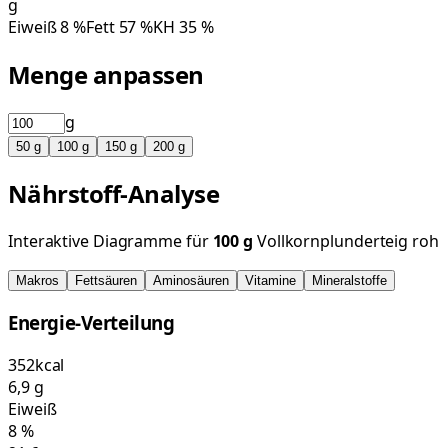
g
Eiweiß
8
%
Fett
57
%
KH
35
%
Menge anpassen
g
50
g
100
g
150
g
200
g
Nährstoff-Analyse
Interaktive Diagramme für
100
g
Vollkornplunderteig roh
Makros
Fettsäuren
Aminosäuren
Vitamine
Mineralstoffe
Energie-Verteilung
352
kcal
6,9
g
Eiweiß
8
%