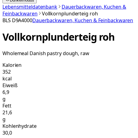
Dunkelmodus
Lebensmitteldatenbank
Dauerbackwaren, Kuchen &
Feinbackwaren
Vollkornplunderteig roh
BLS
D9A4000
Dauerbackwaren, Kuchen & Feinbackwaren
Vollkornplunderteig roh
Wholemeal Danish pastry dough, raw
Kalorien
352
kcal
Eiweiß
6,9
g
Fett
21,6
g
Kohlenhydrate
30,0