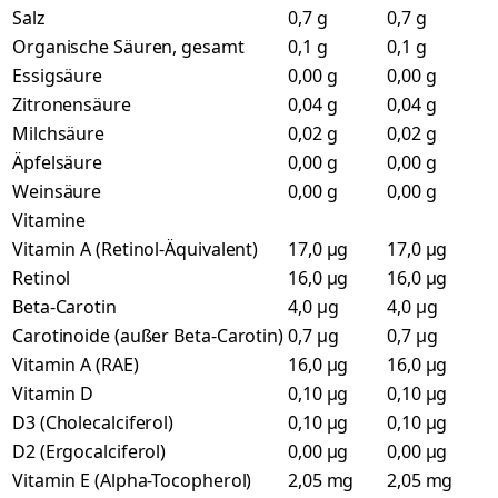
Salz
0,7 g
0,7 g
Organische Säuren, gesamt
0,1 g
0,1 g
Essigsäure
0,00 g
0,00 g
Zitronensäure
0,04 g
0,04 g
Milchsäure
0,02 g
0,02 g
Äpfelsäure
0,00 g
0,00 g
Weinsäure
0,00 g
0,00 g
Vitamine
Vitamin A (Retinol-Äquivalent)
17,0 µg
17,0 µg
Retinol
16,0 µg
16,0 µg
Beta-Carotin
4,0 µg
4,0 µg
Carotinoide (außer Beta-Carotin)
0,7 µg
0,7 µg
Vitamin A (RAE)
16,0 µg
16,0 µg
Vitamin D
0,10 µg
0,10 µg
D3 (Cholecalciferol)
0,10 µg
0,10 µg
D2 (Ergocalciferol)
0,00 µg
0,00 µg
Vitamin E (Alpha-Tocopherol)
2,05 mg
2,05 mg