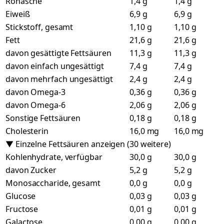
Rohasche
1,4 g
1,4 g
Eiweiß
6,9 g
6,9 g
Stickstoff, gesamt
1,10 g
1,10 g
Fett
21,6 g
21,6 g
davon gesättigte Fettsäuren
11,3 g
11,3 g
davon einfach ungesättigt
7,4 g
7,4 g
davon mehrfach ungesättigt
2,4 g
2,4 g
davon Omega-3
0,36 g
0,36 g
davon Omega-6
2,06 g
2,06 g
Sonstige Fettsäuren
0,18 g
0,18 g
Cholesterin
16,0 mg
16,0 mg
▼ Einzelne Fettsäuren anzeigen (30 weitere)
Kohlenhydrate, verfügbar
30,0 g
30,0 g
davon Zucker
5,2 g
5,2 g
Monosaccharide, gesamt
0,0 g
0,0 g
Glucose
0,03 g
0,03 g
Fructose
0,01 g
0,01 g
Galactose
0,00 g
0,00 g