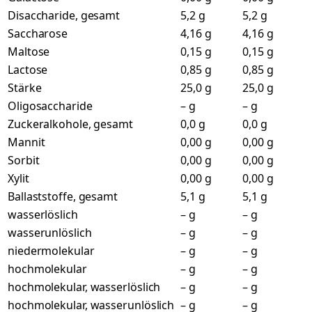
Disaccharide, gesamt
5,2 g
5,2 g
Saccharose
4,16 g
4,16 g
Maltose
0,15 g
0,15 g
Lactose
0,85 g
0,85 g
Stärke
25,0 g
25,0 g
Oligosaccharide
– g
– g
Zuckeralkohole, gesamt
0,0 g
0,0 g
Mannit
0,00 g
0,00 g
Sorbit
0,00 g
0,00 g
Xylit
0,00 g
0,00 g
Ballaststoffe, gesamt
5,1 g
5,1 g
wasserlöslich
– g
– g
wasserunlöslich
– g
– g
niedermolekular
– g
– g
hochmolekular
– g
– g
hochmolekular, wasserlöslich
– g
– g
hochmolekular, wasserunlöslich
– g
– g