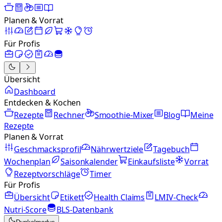
Planen & Vorrat
Für Profis
Übersicht
Dashboard
Entdecken & Kochen
Rezepte
Rechner
Smoothie-Mixer
Blog
Meine
Rezepte
Planen & Vorrat
Geschmacksprofil
Nährwertziele
Tagebuch
Wochenplan
Saisonkalender
Einkaufsliste
Vorrat
Rezeptvorschläge
Timer
Für Profis
Übersicht
Etikett
Health Claims
LMIV-Check
Nutri-Score
BLS-Datenbank