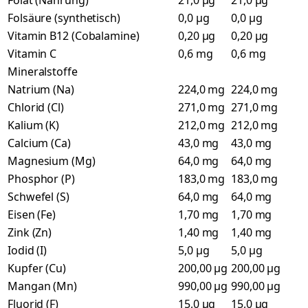
Folat (Nahrung)
21,0 µg
21,0 µg
Folsäure (synthetisch)
0,0 µg
0,0 µg
Vitamin B12 (Cobalamine)
0,20 µg
0,20 µg
Vitamin C
0,6 mg
0,6 mg
Mineralstoffe
Natrium (Na)
224,0 mg
224,0 mg
Chlorid (Cl)
271,0 mg
271,0 mg
Kalium (K)
212,0 mg
212,0 mg
Calcium (Ca)
43,0 mg
43,0 mg
Magnesium (Mg)
64,0 mg
64,0 mg
Phosphor (P)
183,0 mg
183,0 mg
Schwefel (S)
64,0 mg
64,0 mg
Eisen (Fe)
1,70 mg
1,70 mg
Zink (Zn)
1,40 mg
1,40 mg
Iodid (I)
5,0 µg
5,0 µg
Kupfer (Cu)
200,00 µg
200,00 µg
Mangan (Mn)
990,00 µg
990,00 µg
Fluorid (F)
15,0 µg
15,0 µg