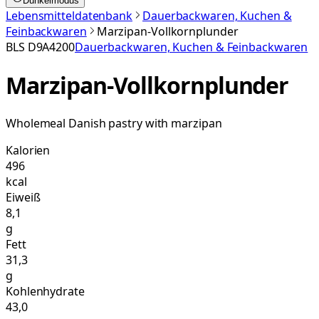
Dunkelmodus
Lebensmitteldatenbank
Dauerbackwaren, Kuchen &
Feinbackwaren
Marzipan-Vollkornplunder
BLS
D9A4200
Dauerbackwaren, Kuchen & Feinbackwaren
Marzipan-Vollkornplunder
Wholemeal Danish pastry with marzipan
Kalorien
496
kcal
Eiweiß
8,1
g
Fett
31,3
g
Kohlenhydrate
43,0