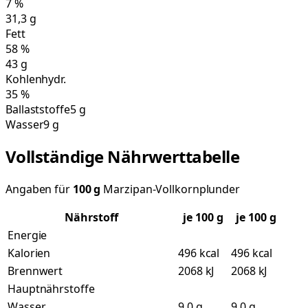
7
%
31,3
g
Fett
58
%
43
g
Kohlenhydr.
35
%
Ballaststoffe
5 g
Wasser
9 g
Vollständige Nährwerttabelle
Angaben für
100
g
Marzipan-Vollkornplunder
Nährstoff
je
100
g
je 100 g
Energie
Kalorien
496 kcal
496 kcal
Brennwert
2068 kJ
2068 kJ
Hauptnährstoffe
Wasser
9,0 g
9,0 g