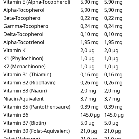
Vitamin E (Alpha-Tocopherol)
5,90 mg
5,90 mg
Alpha-Tocopherol
5,90 mg
5,90 mg
Beta-Tocopherol
0,22 mg
0,22 mg
Gamma-Tocopherol
0,24 mg
0,24 mg
Delta-Tocopherol
0,10 mg
0,10 mg
Alpha-Tocotrienol
1,95 mg
1,95 mg
Vitamin K
2,0 µg
2,0 µg
K1 (Phyllochinon)
1,0 µg
1,0 µg
K2 (Menachinone)
1,0 µg
1,0 µg
Vitamin B1 (Thiamin)
0,16 mg
0,16 mg
Vitamin B2 (Riboflavin)
0,26 mg
0,26 mg
Vitamin B3 (Niacin)
2,0 mg
2,0 mg
Niacin-Äquivalent
3,7 mg
3,7 mg
Vitamin B5 (Pantothensäure)
0,39 mg
0,39 mg
Vitamin B6
145,0 µg
145,0 µg
Vitamin B7 (Biotin)
5,0 µg
5,0 µg
Vitamin B9 (Folat-Äquivalent)
21,0 µg
21,0 µg