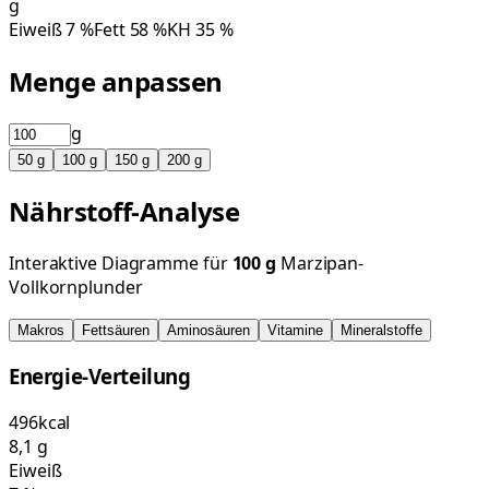
g
Eiweiß
7
%
Fett
58
%
KH
35
%
Menge anpassen
g
50
g
100
g
150
g
200
g
Nährstoff-Analyse
Interaktive Diagramme für
100
g
Marzipan-
Vollkornplunder
Makros
Fettsäuren
Aminosäuren
Vitamine
Mineralstoffe
Energie-Verteilung
496
kcal
8,1
g
Eiweiß