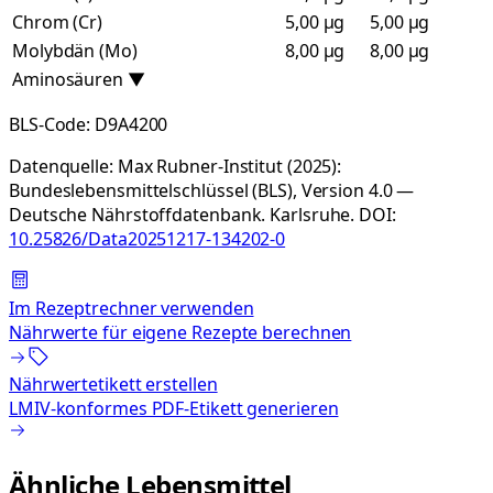
Chrom (Cr)
5,00 µg
5,00 µg
Molybdän (Mo)
8,00 µg
8,00 µg
Aminosäuren
▼
BLS-Code:
D9A4200
Datenquelle:
Max Rubner-Institut (2025):
Bundeslebensmittelschlüssel (BLS), Version 4.0 —
Deutsche Nährstoffdatenbank. Karlsruhe.
DOI:
10.25826/Data20251217-134202-0
Im Rezeptrechner verwenden
Nährwerte für eigene Rezepte berechnen
Nährwertetikett erstellen
LMIV-konformes PDF-Etikett generieren
Ähnliche Lebensmittel