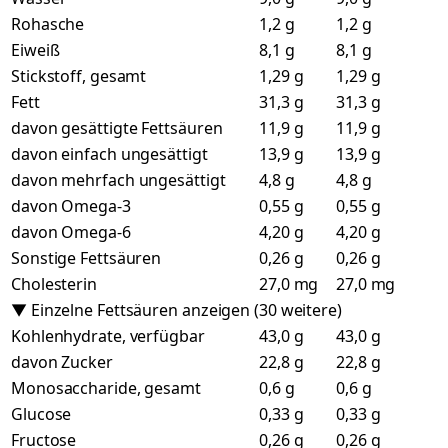
Rohasche
1,2 g
1,2 g
Eiweiß
8,1 g
8,1 g
Stickstoff, gesamt
1,29 g
1,29 g
Fett
31,3 g
31,3 g
davon gesättigte Fettsäuren
11,9 g
11,9 g
davon einfach ungesättigt
13,9 g
13,9 g
davon mehrfach ungesättigt
4,8 g
4,8 g
davon Omega-3
0,55 g
0,55 g
davon Omega-6
4,20 g
4,20 g
Sonstige Fettsäuren
0,26 g
0,26 g
Cholesterin
27,0 mg
27,0 mg
▼ Einzelne Fettsäuren anzeigen (30 weitere)
Kohlenhydrate, verfügbar
43,0 g
43,0 g
davon Zucker
22,8 g
22,8 g
Monosaccharide, gesamt
0,6 g
0,6 g
Glucose
0,33 g
0,33 g
Fructose
0,26 g
0,26 g