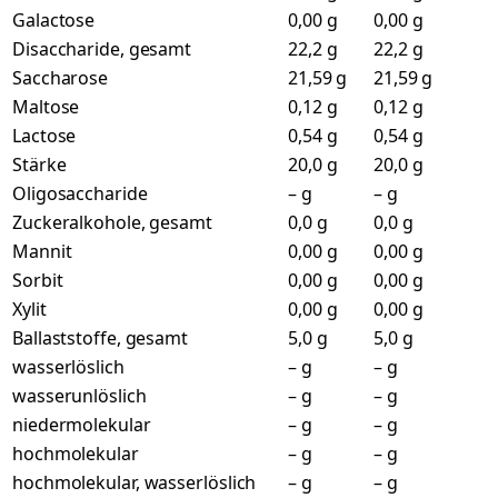
Galactose
0,00 g
0,00 g
Disaccharide, gesamt
22,2 g
22,2 g
Saccharose
21,59 g
21,59 g
Maltose
0,12 g
0,12 g
Lactose
0,54 g
0,54 g
Stärke
20,0 g
20,0 g
Oligosaccharide
– g
– g
Zuckeralkohole, gesamt
0,0 g
0,0 g
Mannit
0,00 g
0,00 g
Sorbit
0,00 g
0,00 g
Xylit
0,00 g
0,00 g
Ballaststoffe, gesamt
5,0 g
5,0 g
wasserlöslich
– g
– g
wasserunlöslich
– g
– g
niedermolekular
– g
– g
hochmolekular
– g
– g
hochmolekular, wasserlöslich
– g
– g