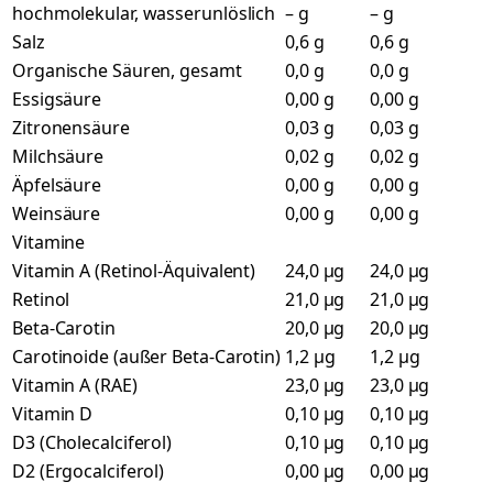
hochmolekular, wasserunlöslich
– g
– g
Salz
0,6 g
0,6 g
Organische Säuren, gesamt
0,0 g
0,0 g
Essigsäure
0,00 g
0,00 g
Zitronensäure
0,03 g
0,03 g
Milchsäure
0,02 g
0,02 g
Äpfelsäure
0,00 g
0,00 g
Weinsäure
0,00 g
0,00 g
Vitamine
Vitamin A (Retinol-Äquivalent)
24,0 µg
24,0 µg
Retinol
21,0 µg
21,0 µg
Beta-Carotin
20,0 µg
20,0 µg
Carotinoide (außer Beta-Carotin)
1,2 µg
1,2 µg
Vitamin A (RAE)
23,0 µg
23,0 µg
Vitamin D
0,10 µg
0,10 µg
D3 (Cholecalciferol)
0,10 µg
0,10 µg
D2 (Ergocalciferol)
0,00 µg
0,00 µg