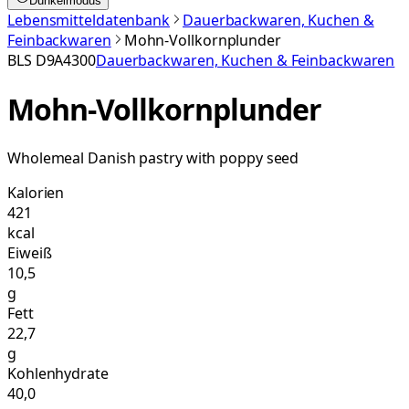
Dunkelmodus
Lebensmitteldatenbank
Dauerbackwaren, Kuchen &
Feinbackwaren
Mohn-Vollkornplunder
BLS
D9A4300
Dauerbackwaren, Kuchen & Feinbackwaren
Mohn-Vollkornplunder
Wholemeal Danish pastry with poppy seed
Kalorien
421
kcal
Eiweiß
10,5
g
Fett
22,7
g
Kohlenhydrate
40,0