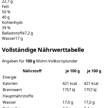
22,7
g
Fett
50
%
40
g
Kohlenhydr.
39
%
Ballaststoffe
7,2 g
Wasser
17 g
Vollständige Nährwerttabelle
Angaben für
100
g
Mohn-Vollkornplunder
Nährstoff
je
100
g
je 100 g
Energie
Kalorien
421 kcal
421 kcal
Brennwert
1757 kJ
1757 kJ
Hauptnährstoffe
Wasser
17,0 g
17,0 g