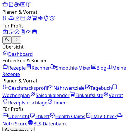
Planen & Vorrat
Für Profis
Übersicht
Dashboard
Entdecken & Kochen
Rezepte
Rechner
Smoothie-Mixer
Blog
Meine
Rezepte
Planen & Vorrat
Geschmacksprofil
Nährwertziele
Tagebuch
Wochenplan
Saisonkalender
Einkaufsliste
Vorrat
Rezeptvorschläge
Timer
Für Profis
Übersicht
Etikett
Health Claims
LMIV-Check
Nutri-Score
BLS-Datenbank