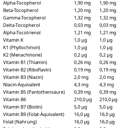
Alpha-Tocopherol
1,90 mg
1,90 mg
Beta-Tocopherol
1,20 mg
1,20 mg
Gamma-Tocopherol
1,32 mg
1,32 mg
Delta-Tocopherol
0,03 mg
0,03 mg
Alpha-Tocotrienol
1,21 mg
1,21 mg
Vitamin K
1,0 µg
1,0 µg
K1 (Phyllochinon)
1,0 µg
1,0 µg
K2 (Menachinone)
0,2 µg
0,2 µg
Vitamin B1 (Thiamin)
0,26 mg
0,26 mg
Vitamin B2 (Riboflavin)
0,19 mg
0,19 mg
Vitamin B3 (Niacin)
2,0 mg
2,0 mg
Niacin-Äquivalent
4,3 mg
4,3 mg
Vitamin B5 (Pantothensäure)
0,39 mg
0,39 mg
Vitamin B6
210,0 µg
210,0 µg
Vitamin B7 (Biotin)
5,0 µg
5,0 µg
Vitamin B9 (Folat-Äquivalent)
16,0 µg
16,0 µg
Folat (Nahrung)
16,0 µg
16,0 µg