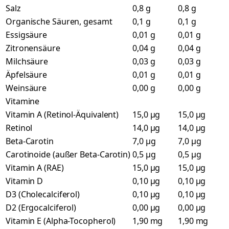
Salz
0,8 g
0,8 g
Organische Säuren, gesamt
0,1 g
0,1 g
Essigsäure
0,01 g
0,01 g
Zitronensäure
0,04 g
0,04 g
Milchsäure
0,03 g
0,03 g
Äpfelsäure
0,01 g
0,01 g
Weinsäure
0,00 g
0,00 g
Vitamine
Vitamin A (Retinol-Äquivalent)
15,0 µg
15,0 µg
Retinol
14,0 µg
14,0 µg
Beta-Carotin
7,0 µg
7,0 µg
Carotinoide (außer Beta-Carotin)
0,5 µg
0,5 µg
Vitamin A (RAE)
15,0 µg
15,0 µg
Vitamin D
0,10 µg
0,10 µg
D3 (Cholecalciferol)
0,10 µg
0,10 µg
D2 (Ergocalciferol)
0,00 µg
0,00 µg
Vitamin E (Alpha-Tocopherol)
1,90 mg
1,90 mg