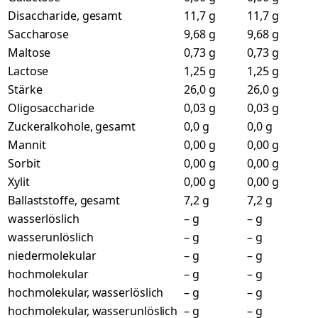
Disaccharide, gesamt
11,7 g
11,7 g
Saccharose
9,68 g
9,68 g
Maltose
0,73 g
0,73 g
Lactose
1,25 g
1,25 g
Stärke
26,0 g
26,0 g
Oligosaccharide
0,03 g
0,03 g
Zuckeralkohole, gesamt
0,0 g
0,0 g
Mannit
0,00 g
0,00 g
Sorbit
0,00 g
0,00 g
Xylit
0,00 g
0,00 g
Ballaststoffe, gesamt
7,2 g
7,2 g
wasserlöslich
– g
– g
wasserunlöslich
– g
– g
niedermolekular
– g
– g
hochmolekular
– g
– g
hochmolekular, wasserlöslich
– g
– g
hochmolekular, wasserunlöslich
– g
– g