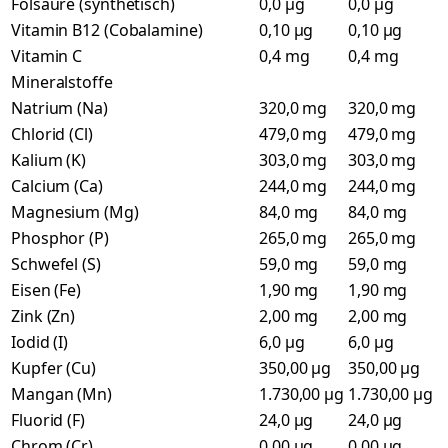
Folsäure (synthetisch)
0,0 µg
0,0 µg
Vitamin B12 (Cobalamine)
0,10 µg
0,10 µg
Vitamin C
0,4 mg
0,4 mg
Mineralstoffe
Natrium (Na)
320,0 mg
320,0 mg
Chlorid (Cl)
479,0 mg
479,0 mg
Kalium (K)
303,0 mg
303,0 mg
Calcium (Ca)
244,0 mg
244,0 mg
Magnesium (Mg)
84,0 mg
84,0 mg
Phosphor (P)
265,0 mg
265,0 mg
Schwefel (S)
59,0 mg
59,0 mg
Eisen (Fe)
1,90 mg
1,90 mg
Zink (Zn)
2,00 mg
2,00 mg
Iodid (I)
6,0 µg
6,0 µg
Kupfer (Cu)
350,00 µg
350,00 µg
Mangan (Mn)
1.730,00 µg
1.730,00 µg
Fluorid (F)
24,0 µg
24,0 µg
Chrom (Cr)
0,00 µg
0,00 µg