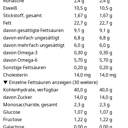
Rohasche
2,4 g
2,4 g
Eiweiß
10,5 g
10,5 g
Stickstoff, gesamt
1,67 g
1,67 g
Fett
22,7 g
22,7 g
davon gesättigte Fettsäuren
9,1 g
9,1 g
davon einfach ungesättigt
6,8 g
6,8 g
davon mehrfach ungesättigt
6,0 g
6,0 g
davon Omega-3
0,30 g
0,30 g
davon Omega-6
5,70 g
5,70 g
Sonstige Fettsäuren
0,20 g
0,20 g
Cholesterin
14,0 mg
14,0 mg
▼ Einzelne Fettsäuren anzeigen (30 weitere)
Kohlenhydrate, verfügbar
40,0 g
40,0 g
davon Zucker
14,0 g
14,0 g
Monosaccharide, gesamt
2,3 g
2,3 g
Glucose
1,07 g
1,07 g
Fructose
1,22 g
1,22 g
Galactose
0,00 g
0,00 g