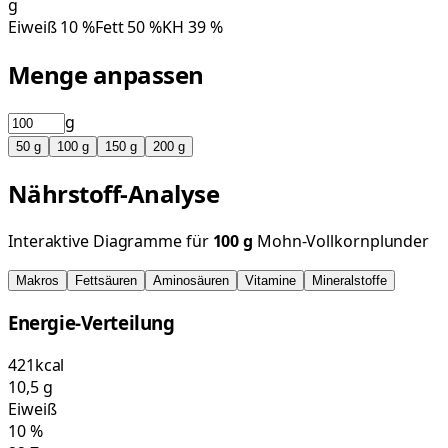
g
Eiweiß
10
%
Fett
50
%
KH
39
%
Menge anpassen
g
50
g
100
g
150
g
200
g
Nährstoff-Analyse
Interaktive Diagramme für
100
g
Mohn-Vollkornplunder
Makros
Fettsäuren
Aminosäuren
Vitamine
Mineralstoffe
Energie-Verteilung
421
kcal
10,5
g
Eiweiß
10
%