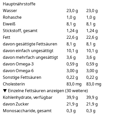
Hauptnährstoffe
Wasser
23,0 g
23,0 g
Rohasche
1,0 g
1,0 g
Eiweiß
8,1 g
8,1 g
Stickstoff, gesamt
1,24 g
1,24 g
Fett
22,6 g
22,6 g
davon gesättigte Fettsäuren
8,1 g
8,1 g
davon einfach ungesättigt
10,1 g
10,1 g
davon mehrfach ungesättigt
3,6 g
3,6 g
davon Omega-3
0,59 g
0,59 g
davon Omega-6
3,00 g
3,00 g
Sonstige Fettsäuren
0,22 g
0,22 g
Cholesterin
83,0 mg
83,0 mg
▼ Einzelne Fettsäuren anzeigen (30 weitere)
Kohlenhydrate, verfügbar
39,9 g
39,9 g
davon Zucker
21,9 g
21,9 g
Monosaccharide, gesamt
0,3 g
0,3 g