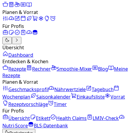
Planen & Vorrat
Für Profis
Übersicht
Dashboard
Entdecken & Kochen
Rezepte
Rechner
Smoothie-Mixer
Blog
Meine
Rezepte
Planen & Vorrat
Geschmacksprofil
Nährwertziele
Tagebuch
Wochenplan
Saisonkalender
Einkaufsliste
Vorrat
Rezeptvorschläge
Timer
Für Profis
Übersicht
Etikett
Health Claims
LMIV-Check
Nutri-Score
BLS-Datenbank