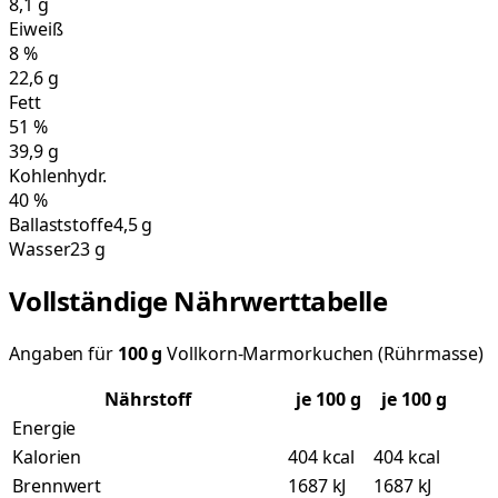
8,1
g
Eiweiß
8
%
22,6
g
Fett
51
%
39,9
g
Kohlenhydr.
40
%
Ballaststoffe
4,5 g
Wasser
23 g
Vollständige Nährwerttabelle
Angaben für
100
g
Vollkorn-Marmorkuchen (Rührmasse)
Nährstoff
je
100
g
je 100 g
Energie
Kalorien
404 kcal
404 kcal
Brennwert
1687 kJ
1687 kJ