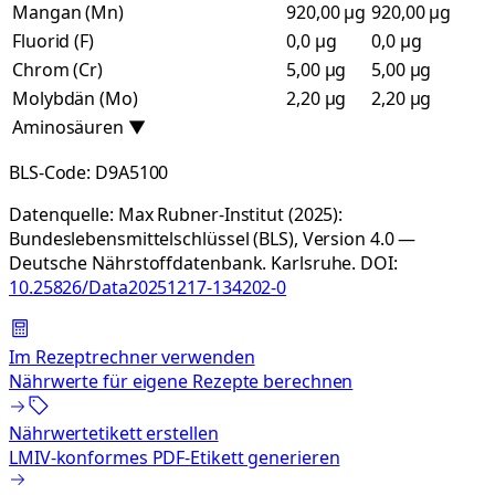
Mangan (Mn)
920,00 µg
920,00 µg
Fluorid (F)
0,0 µg
0,0 µg
Chrom (Cr)
5,00 µg
5,00 µg
Molybdän (Mo)
2,20 µg
2,20 µg
Aminosäuren
▼
BLS-Code:
D9A5100
Datenquelle:
Max Rubner-Institut (2025):
Bundeslebensmittelschlüssel (BLS), Version 4.0 —
Deutsche Nährstoffdatenbank. Karlsruhe.
DOI:
10.25826/Data20251217-134202-0
Im Rezeptrechner verwenden
Nährwerte für eigene Rezepte berechnen
Nährwertetikett erstellen
LMIV-konformes PDF-Etikett generieren