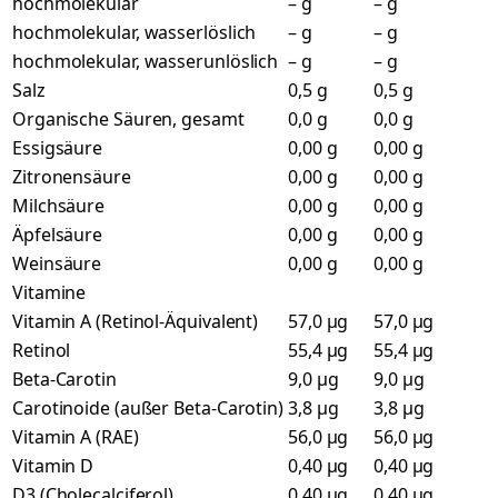
hochmolekular
– g
– g
hochmolekular, wasserlöslich
– g
– g
hochmolekular, wasserunlöslich
– g
– g
Salz
0,5 g
0,5 g
Organische Säuren, gesamt
0,0 g
0,0 g
Essigsäure
0,00 g
0,00 g
Zitronensäure
0,00 g
0,00 g
Milchsäure
0,00 g
0,00 g
Äpfelsäure
0,00 g
0,00 g
Weinsäure
0,00 g
0,00 g
Vitamine
Vitamin A (Retinol-Äquivalent)
57,0 µg
57,0 µg
Retinol
55,4 µg
55,4 µg
Beta-Carotin
9,0 µg
9,0 µg
Carotinoide (außer Beta-Carotin)
3,8 µg
3,8 µg
Vitamin A (RAE)
56,0 µg
56,0 µg
Vitamin D
0,40 µg
0,40 µg
D3 (Cholecalciferol)
0,40 µg
0,40 µg