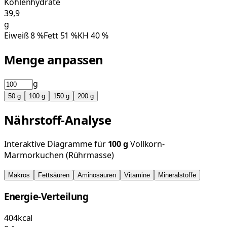
Kohlenhydrate
39,9
g
Eiweiß
8
%
Fett
51
%
KH
40
%
Menge anpassen
g
50
g
100
g
150
g
200
g
Nährstoff-Analyse
Interaktive Diagramme für
100
g
Vollkorn-
Marmorkuchen (Rührmasse)
Makros
Fettsäuren
Aminosäuren
Vitamine
Mineralstoffe
Energie-Verteilung
404
kcal