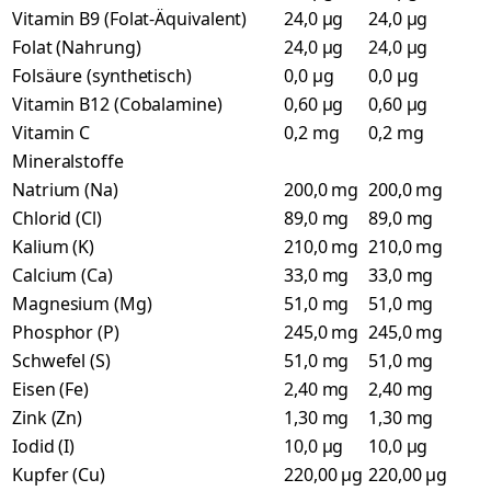
Vitamin B9 (Folat-Äquivalent)
24,0 µg
24,0 µg
Folat (Nahrung)
24,0 µg
24,0 µg
Folsäure (synthetisch)
0,0 µg
0,0 µg
Vitamin B12 (Cobalamine)
0,60 µg
0,60 µg
Vitamin C
0,2 mg
0,2 mg
Mineralstoffe
Natrium (Na)
200,0 mg
200,0 mg
Chlorid (Cl)
89,0 mg
89,0 mg
Kalium (K)
210,0 mg
210,0 mg
Calcium (Ca)
33,0 mg
33,0 mg
Magnesium (Mg)
51,0 mg
51,0 mg
Phosphor (P)
245,0 mg
245,0 mg
Schwefel (S)
51,0 mg
51,0 mg
Eisen (Fe)
2,40 mg
2,40 mg
Zink (Zn)
1,30 mg
1,30 mg
Iodid (I)
10,0 µg
10,0 µg
Kupfer (Cu)
220,00 µg
220,00 µg