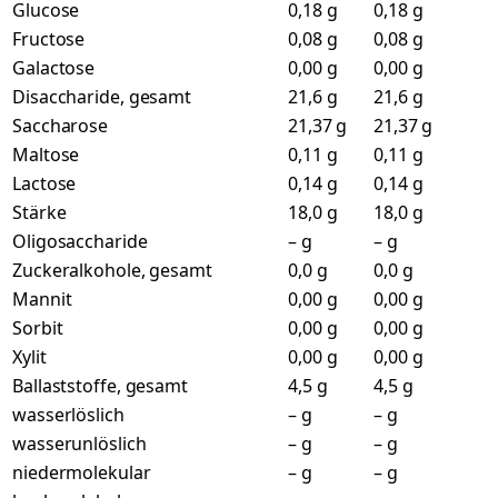
Glucose
0,18 g
0,18 g
Fructose
0,08 g
0,08 g
Galactose
0,00 g
0,00 g
Disaccharide, gesamt
21,6 g
21,6 g
Saccharose
21,37 g
21,37 g
Maltose
0,11 g
0,11 g
Lactose
0,14 g
0,14 g
Stärke
18,0 g
18,0 g
Oligosaccharide
– g
– g
Zuckeralkohole, gesamt
0,0 g
0,0 g
Mannit
0,00 g
0,00 g
Sorbit
0,00 g
0,00 g
Xylit
0,00 g
0,00 g
Ballaststoffe, gesamt
4,5 g
4,5 g
wasserlöslich
– g
– g
wasserunlöslich
– g
– g
niedermolekular
– g
– g