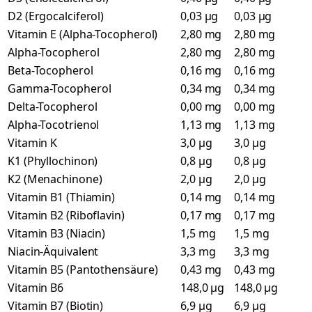
D2 (Ergocalciferol)
0,03 µg
0,03 µg
Vitamin E (Alpha-Tocopherol)
2,80 mg
2,80 mg
Alpha-Tocopherol
2,80 mg
2,80 mg
Beta-Tocopherol
0,16 mg
0,16 mg
Gamma-Tocopherol
0,34 mg
0,34 mg
Delta-Tocopherol
0,00 mg
0,00 mg
Alpha-Tocotrienol
1,13 mg
1,13 mg
Vitamin K
3,0 µg
3,0 µg
K1 (Phyllochinon)
0,8 µg
0,8 µg
K2 (Menachinone)
2,0 µg
2,0 µg
Vitamin B1 (Thiamin)
0,14 mg
0,14 mg
Vitamin B2 (Riboflavin)
0,17 mg
0,17 mg
Vitamin B3 (Niacin)
1,5 mg
1,5 mg
Niacin-Äquivalent
3,3 mg
3,3 mg
Vitamin B5 (Pantothensäure)
0,43 mg
0,43 mg
Vitamin B6
148,0 µg
148,0 µg
Vitamin B7 (Biotin)
6,9 µg
6,9 µg