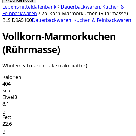
Dunkelmodus
Lebensmitteldatenbank
Dauerbackwaren, Kuchen &
Feinbackwaren
Vollkorn-Marmorkuchen (Rührmasse)
BLS
D9A5100
Dauerbackwaren, Kuchen & Feinbackwaren
Vollkorn-Marmorkuchen
(Rührmasse)
Wholemeal marble cake (cake batter)
Kalorien
404
kcal
Eiweiß
8,1
g
Fett
22,6
g