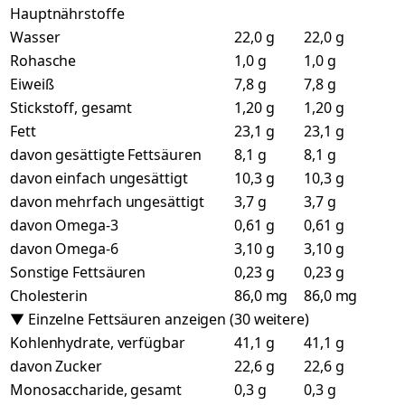
Hauptnährstoffe
Wasser
22,0 g
22,0 g
Rohasche
1,0 g
1,0 g
Eiweiß
7,8 g
7,8 g
Stickstoff, gesamt
1,20 g
1,20 g
Fett
23,1 g
23,1 g
davon gesättigte Fettsäuren
8,1 g
8,1 g
davon einfach ungesättigt
10,3 g
10,3 g
davon mehrfach ungesättigt
3,7 g
3,7 g
davon Omega-3
0,61 g
0,61 g
davon Omega-6
3,10 g
3,10 g
Sonstige Fettsäuren
0,23 g
0,23 g
Cholesterin
86,0 mg
86,0 mg
▼ Einzelne Fettsäuren anzeigen (30 weitere)
Kohlenhydrate, verfügbar
41,1 g
41,1 g
davon Zucker
22,6 g
22,6 g
Monosaccharide, gesamt
0,3 g
0,3 g