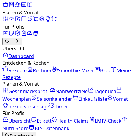
Planen & Vorrat
Für Profis
Übersicht
Dashboard
Entdecken & Kochen
Rezepte
Rechner
Smoothie-Mixer
Blog
Meine
Rezepte
Planen & Vorrat
Geschmacksprofil
Nährwertziele
Tagebuch
Wochenplan
Saisonkalender
Einkaufsliste
Vorrat
Rezeptvorschläge
Timer
Für Profis
Übersicht
Etikett
Health Claims
LMIV-Check
Nutri-Score
BLS-Datenbank