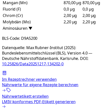
Mangan (Mn)
870,00 µg
870,00 µg
Fluorid (F)
0,0 µg
0,0 µg
Chrom (Cr)
2,00 µg
2,00 µg
Molybdän (Mo)
2,20 µg
2,20 µg
Aminosäuren
▼
BLS-Code:
D9A5200
Datenquelle:
Max Rubner-Institut (2025):
Bundeslebensmittelschlüssel (BLS), Version 4.0 —
Deutsche Nährstoffdatenbank. Karlsruhe.
DOI:
10.25826/Data20251217-134202-0
Im Rezeptrechner verwenden
Nährwerte für eigene Rezepte berechnen
Nährwertetikett erstellen
LMIV-konformes PDF-Etikett generieren