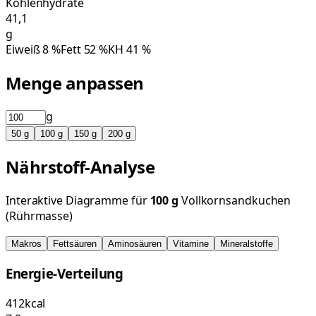
Kohlenhydrate
41,1
g
Eiweiß
8
%
Fett
52
%
KH
41
%
Menge anpassen
g
50
g
100
g
150
g
200
g
Nährstoff-Analyse
Interaktive Diagramme für
100
g
Vollkornsandkuchen
(Rührmasse)
Makros
Fettsäuren
Aminosäuren
Vitamine
Mineralstoffe
Energie-Verteilung
412
kcal