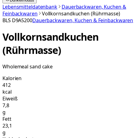
Dunkelmodus
Lebensmitteldatenbank
Dauerbackwaren, Kuchen &
Feinbackwaren
Vollkornsandkuchen (Rührmasse)
BLS
D9A5200
Dauerbackwaren, Kuchen & Feinbackwaren
Vollkornsandkuchen
(Rührmasse)
Wholemeal sand cake
Kalorien
412
kcal
Eiweiß
7,8
g
Fett
23,1
g