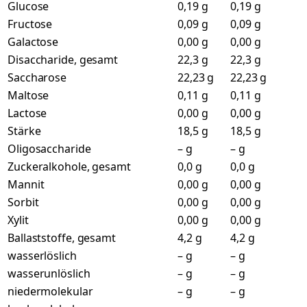
Glucose
0,19 g
0,19 g
Fructose
0,09 g
0,09 g
Galactose
0,00 g
0,00 g
Disaccharide, gesamt
22,3 g
22,3 g
Saccharose
22,23 g
22,23 g
Maltose
0,11 g
0,11 g
Lactose
0,00 g
0,00 g
Stärke
18,5 g
18,5 g
Oligosaccharide
– g
– g
Zuckeralkohole, gesamt
0,0 g
0,0 g
Mannit
0,00 g
0,00 g
Sorbit
0,00 g
0,00 g
Xylit
0,00 g
0,00 g
Ballaststoffe, gesamt
4,2 g
4,2 g
wasserlöslich
– g
– g
wasserunlöslich
– g
– g
niedermolekular
– g
– g