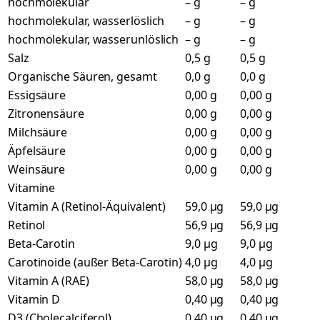
hochmolekular
– g
– g
hochmolekular, wasserlöslich
– g
– g
hochmolekular, wasserunlöslich
– g
– g
Salz
0,5 g
0,5 g
Organische Säuren, gesamt
0,0 g
0,0 g
Essigsäure
0,00 g
0,00 g
Zitronensäure
0,00 g
0,00 g
Milchsäure
0,00 g
0,00 g
Äpfelsäure
0,00 g
0,00 g
Weinsäure
0,00 g
0,00 g
Vitamine
Vitamin A (Retinol-Äquivalent)
59,0 µg
59,0 µg
Retinol
56,9 µg
56,9 µg
Beta-Carotin
9,0 µg
9,0 µg
Carotinoide (außer Beta-Carotin)
4,0 µg
4,0 µg
Vitamin A (RAE)
58,0 µg
58,0 µg
Vitamin D
0,40 µg
0,40 µg
D3 (Cholecalciferol)
0,40 µg
0,40 µg