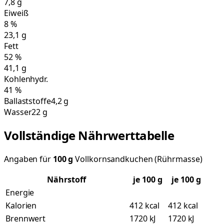
7,8
g
Eiweiß
8
%
23,1
g
Fett
52
%
41,1
g
Kohlenhydr.
41
%
Ballaststoffe
4,2 g
Wasser
22 g
Vollständige Nährwerttabelle
Angaben für
100
g
Vollkornsandkuchen (Rührmasse)
Nährstoff
je
100
g
je 100 g
Energie
Kalorien
412 kcal
412 kcal
Brennwert
1720 kJ
1720 kJ