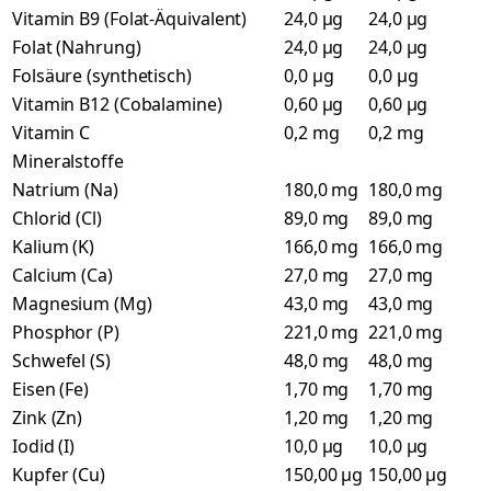
Vitamin B9 (Folat-Äquivalent)
24,0 µg
24,0 µg
Folat (Nahrung)
24,0 µg
24,0 µg
Folsäure (synthetisch)
0,0 µg
0,0 µg
Vitamin B12 (Cobalamine)
0,60 µg
0,60 µg
Vitamin C
0,2 mg
0,2 mg
Mineralstoffe
Natrium (Na)
180,0 mg
180,0 mg
Chlorid (Cl)
89,0 mg
89,0 mg
Kalium (K)
166,0 mg
166,0 mg
Calcium (Ca)
27,0 mg
27,0 mg
Magnesium (Mg)
43,0 mg
43,0 mg
Phosphor (P)
221,0 mg
221,0 mg
Schwefel (S)
48,0 mg
48,0 mg
Eisen (Fe)
1,70 mg
1,70 mg
Zink (Zn)
1,20 mg
1,20 mg
Iodid (I)
10,0 µg
10,0 µg
Kupfer (Cu)
150,00 µg
150,00 µg