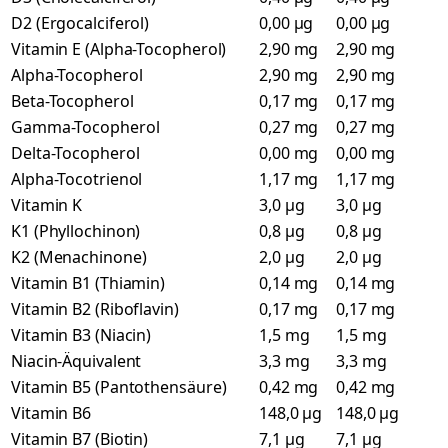
D2 (Ergocalciferol)
0,00 µg
0,00 µg
Vitamin E (Alpha-Tocopherol)
2,90 mg
2,90 mg
Alpha-Tocopherol
2,90 mg
2,90 mg
Beta-Tocopherol
0,17 mg
0,17 mg
Gamma-Tocopherol
0,27 mg
0,27 mg
Delta-Tocopherol
0,00 mg
0,00 mg
Alpha-Tocotrienol
1,17 mg
1,17 mg
Vitamin K
3,0 µg
3,0 µg
K1 (Phyllochinon)
0,8 µg
0,8 µg
K2 (Menachinone)
2,0 µg
2,0 µg
Vitamin B1 (Thiamin)
0,14 mg
0,14 mg
Vitamin B2 (Riboflavin)
0,17 mg
0,17 mg
Vitamin B3 (Niacin)
1,5 mg
1,5 mg
Niacin-Äquivalent
3,3 mg
3,3 mg
Vitamin B5 (Pantothensäure)
0,42 mg
0,42 mg
Vitamin B6
148,0 µg
148,0 µg
Vitamin B7 (Biotin)
7,1 µg
7,1 µg