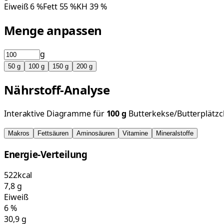
Eiweiß
6
%
Fett
55
%
KH
39
%
Menge anpassen
g
50
g
100
g
150
g
200
g
Nährstoff-Analyse
Interaktive Diagramme für
100
g
Butterkekse/Butterplätzc
Makros
Fettsäuren
Aminosäuren
Vitamine
Mineralstoffe
Energie-Verteilung
522
kcal
7,8
g
Eiweiß
6
%
30,9
g