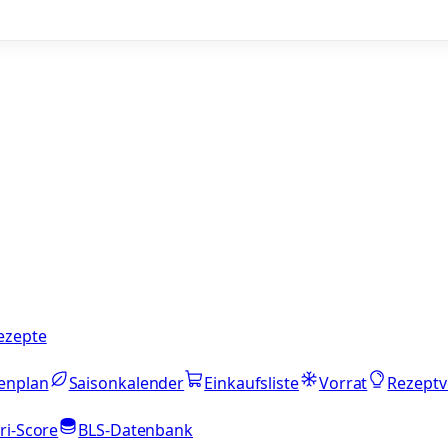
ezepte
enplan
Saisonkalender
Einkaufsliste
Vorrat
Rezeptv
ri-Score
BLS-Datenbank