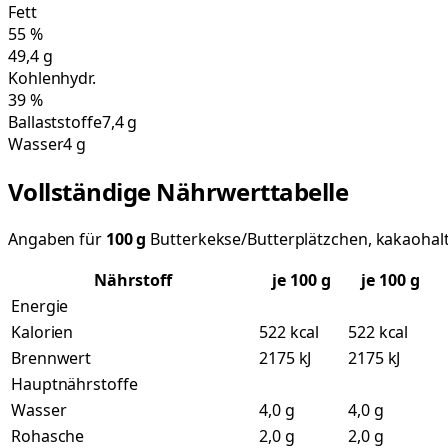
Fett
55
%
49,4
g
Kohlenhydr.
39
%
Ballaststoffe
7,4 g
Wasser
4 g
Vollständige Nährwerttabelle
Angaben für
100
g
Butterkekse/Butterplätzchen, kakaohalt
Nährstoff
je
100
g
je 100 g
Energie
Kalorien
522 kcal
522 kcal
Brennwert
2175 kJ
2175 kJ
Hauptnährstoffe
Wasser
4,0 g
4,0 g
Rohasche
2,0 g
2,0 g