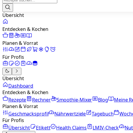
Übersicht
Entdecken & Kochen
Planen & Vorrat
Für Profis
Übersicht
Dashboard
Entdecken & Kochen
Rezepte
Rechner
Smoothie-Mixer
Blog
Meine R
Planen & Vorrat
Geschmacksprofil
Nährwertziele
Tagebuch
Woch
Für Profis
Übersicht
Etikett
Health Claims
LMIV-Check
Nut