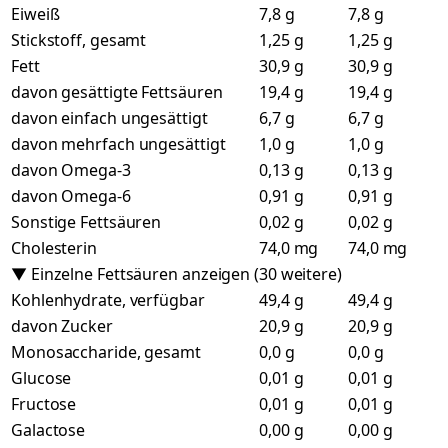
Eiweiß
7,8 g
7,8 g
Stickstoff, gesamt
1,25 g
1,25 g
Fett
30,9 g
30,9 g
davon gesättigte Fettsäuren
19,4 g
19,4 g
davon einfach ungesättigt
6,7 g
6,7 g
davon mehrfach ungesättigt
1,0 g
1,0 g
davon Omega-3
0,13 g
0,13 g
davon Omega-6
0,91 g
0,91 g
Sonstige Fettsäuren
0,02 g
0,02 g
Cholesterin
74,0 mg
74,0 mg
▼ Einzelne Fettsäuren anzeigen (30 weitere)
Kohlenhydrate, verfügbar
49,4 g
49,4 g
davon Zucker
20,9 g
20,9 g
Monosaccharide, gesamt
0,0 g
0,0 g
Glucose
0,01 g
0,01 g
Fructose
0,01 g
0,01 g
Galactose
0,00 g
0,00 g