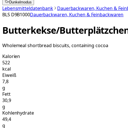
Dunkelmodus
Lebensmitteldatenbank
Dauerbackwaren, Kuchen & Fei
BLS
D9B1000
Dauerbackwaren, Kuchen & Feinbackwaren
Butterkekse/Butterplätzchen
Wholemeal shortbread biscuits, containing cocoa
Kalorien
522
kcal
Eiweiß
7,8
g
Fett
30,9
g
Kohlenhydrate
49,4
g