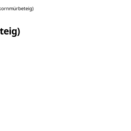
lkornmürbeteig)
teig)