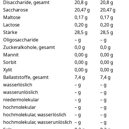
Disaccharide, gesamt
20,8 g
20,8 g
Saccharose
20,47 g
20,47 g
Maltose
0,17 g
0,17 g
Lactose
0,20 g
0,20 g
Stärke
28,5 g
28,5 g
Oligosaccharide
– g
– g
Zuckeralkohole, gesamt
0,0 g
0,0 g
Mannit
0,00 g
0,00 g
Sorbit
0,00 g
0,00 g
Xylit
0,00 g
0,00 g
Ballaststoffe, gesamt
7,4 g
7,4 g
wasserlöslich
– g
– g
wasserunlöslich
– g
– g
niedermolekular
– g
– g
hochmolekular
– g
– g
hochmolekular, wasserlöslich
– g
– g
hochmolekular, wasserunlöslich
– g
– g