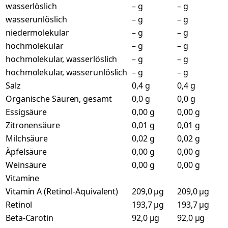
wasserlöslich
– g
– g
wasserunlöslich
– g
– g
niedermolekular
– g
– g
hochmolekular
– g
– g
hochmolekular, wasserlöslich
– g
– g
hochmolekular, wasserunlöslich
– g
– g
Salz
0,4 g
0,4 g
Organische Säuren, gesamt
0,0 g
0,0 g
Essigsäure
0,00 g
0,00 g
Zitronensäure
0,01 g
0,01 g
Milchsäure
0,02 g
0,02 g
Äpfelsäure
0,00 g
0,00 g
Weinsäure
0,00 g
0,00 g
Vitamine
Vitamin A (Retinol-Äquivalent)
209,0 µg
209,0 µg
Retinol
193,7 µg
193,7 µg
Beta-Carotin
92,0 µg
92,0 µg