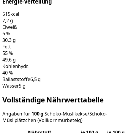
Energie-Verteilung
515
kcal
7,2
g
Eiweiß
6
%
30,3
g
Fett
55
%
49,6
g
Kohlenhydr.
40
%
Ballaststoffe
6,5 g
Wasser
5 g
Vollständige Nährwerttabelle
Angaben für
100
g
Schoko-Müslikekse/Schoko-
Müsliplätzchen (Vollkornmürbeteig)
Nährstoff
je
100
g
je 100 g