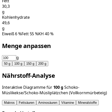
Fett
30,3
g
Kohlenhydrate
49,6
g
Eiweiß
6
%
Fett
55
%
KH
40
%
Menge anpassen
g
50
g
100
g
150
g
200
g
Nährstoff-Analyse
Interaktive Diagramme für
100
g
Schoko-
Müslikekse/Schoko-Müsliplätzchen (Vollkornmürbeteig)
Makros
Fettsäuren
Aminosäuren
Vitamine
Mineralstoffe