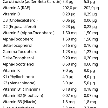
Carotinoide (außer Beta-Carotin)
5,3 µg
5,3 µg
Vitamin A (RAE)
202,0 µg
202,0 µg
Vitamin D
0,29 µg
0,29 µg
D3 (Cholecalciferol)
0,06 µg
0,06 µg
D2 (Ergocalciferol)
0,23 µg
0,23 µg
Vitamin E (Alpha-Tocopherol)
1,50 mg
1,50 mg
Alpha-Tocopherol
1,50 mg
1,50 mg
Beta-Tocopherol
0,16 mg
0,16 mg
Gamma-Tocopherol
1,23 mg
1,23 mg
Delta-Tocopherol
0,20 mg
0,20 mg
Alpha-Tocotrienol
0,60 mg
0,60 mg
Vitamin K
9,0 µg
9,0 µg
K1 (Phyllochinon)
4,0 µg
4,0 µg
K2 (Menachinone)
5,0 µg
5,0 µg
Vitamin B1 (Thiamin)
0,18 mg
0,18 mg
Vitamin B2 (Riboflavin)
0,07 mg
0,07 mg
Vitamin B3 (Niacin)
1,8 mg
1,8 mg