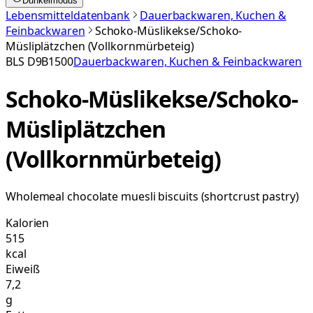
Dunkelmodus
Lebensmitteldatenbank
Dauerbackwaren, Kuchen &
Feinbackwaren
Schoko-Müslikekse/Schoko-
Müsliplätzchen (Vollkornmürbeteig)
BLS
D9B1500
Dauerbackwaren, Kuchen & Feinbackwaren
Schoko-Müslikekse/Schoko-
Müsliplätzchen
(Vollkornmürbeteig)
Wholemeal chocolate muesli biscuits (shortcrust pastry)
Kalorien
515
kcal
Eiweiß
7,2
g