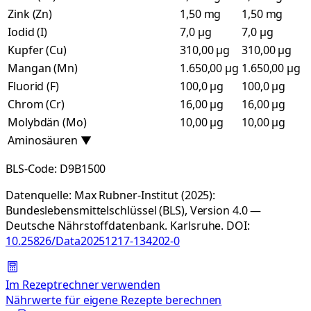
Zink (Zn)
1,50 mg
1,50 mg
Iodid (I)
7,0 µg
7,0 µg
Kupfer (Cu)
310,00 µg
310,00 µg
Mangan (Mn)
1.650,00 µg
1.650,00 µg
Fluorid (F)
100,0 µg
100,0 µg
Chrom (Cr)
16,00 µg
16,00 µg
Molybdän (Mo)
10,00 µg
10,00 µg
Aminosäuren
▼
BLS-Code:
D9B1500
Datenquelle:
Max Rubner-Institut (2025):
Bundeslebensmittelschlüssel (BLS), Version 4.0 —
Deutsche Nährstoffdatenbank. Karlsruhe.
DOI:
10.25826/Data20251217-134202-0
Im Rezeptrechner verwenden
Nährwerte für eigene Rezepte berechnen