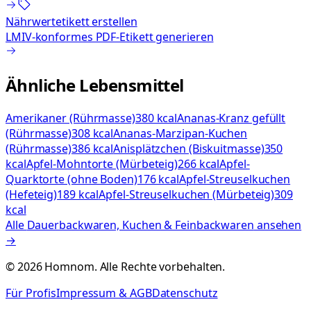
Nährwertetikett erstellen
LMIV-konformes PDF-Etikett generieren
Ähnliche Lebensmittel
Amerikaner (Rührmasse)
380 kcal
Ananas-Kranz gefüllt
(Rührmasse)
308 kcal
Ananas-Marzipan-Kuchen
(Rührmasse)
386 kcal
Anisplätzchen (Biskuitmasse)
350
kcal
Apfel-Mohntorte (Mürbeteig)
266 kcal
Apfel-
Quarktorte (ohne Boden)
176 kcal
Apfel-Streuselkuchen
(Hefeteig)
189 kcal
Apfel-Streuselkuchen (Mürbeteig)
309
kcal
Alle
Dauerbackwaren, Kuchen & Feinbackwaren
ansehen
→
©
2026
Homnom. Alle Rechte vorbehalten.
Für Profis
Impressum & AGB
Datenschutz