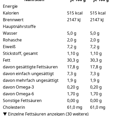
Energie
Kalorien
515 kcal
515 kcal
Brennwert
2147 kJ
2147 kJ
Hauptnährstoffe
Wasser
5,0 g
5,0 g
Rohasche
2,0 g
2,0 g
Eiweiß
7,2 g
7,2 g
Stickstoff, gesamt
1,10 g
1,10 g
Fett
30,3 g
30,3 g
davon gesättigte Fettsäuren
17,8 g
17,8 g
davon einfach ungesättigt
7,3 g
7,3 g
davon mehrfach ungesättigt
1,9 g
1,9 g
davon Omega-3
0,20 g
0,20 g
davon Omega-6
1,70 g
1,70 g
Sonstige Fettsäuren
0,00 g
0,00 g
Cholesterin
61,0 mg
61,0 mg
▼ Einzelne Fettsäuren anzeigen (30 weitere)