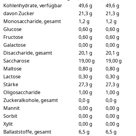
Kohlenhydrate, verfügbar
49,6 g
49,6 g
davon Zucker
21,3 g
21,3 g
Monosaccharide, gesamt
1,2 g
1,2 g
Glucose
0,60 g
0,60 g
Fructose
0,60 g
0,60 g
Galactose
0,00 g
0,00 g
Disaccharide, gesamt
20,1 g
20,1 g
Saccharose
19,00 g
19,00 g
Maltose
0,80 g
0,80 g
Lactose
0,30 g
0,30 g
Stärke
27,3 g
27,3 g
Oligosaccharide
1,00 g
1,00 g
Zuckeralkohole, gesamt
0,0 g
0,0 g
Mannit
0,00 g
0,00 g
Sorbit
0,00 g
0,00 g
Xylit
0,00 g
0,00 g
Ballaststoffe, gesamt
6,5 g
6,5 g