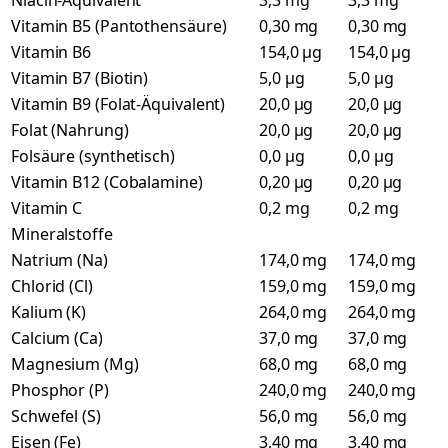
Niacin-Äquivalent
3,3 mg
3,3 mg
Vitamin B5 (Pantothensäure)
0,30 mg
0,30 mg
Vitamin B6
154,0 µg
154,0 µg
Vitamin B7 (Biotin)
5,0 µg
5,0 µg
Vitamin B9 (Folat-Äquivalent)
20,0 µg
20,0 µg
Folat (Nahrung)
20,0 µg
20,0 µg
Folsäure (synthetisch)
0,0 µg
0,0 µg
Vitamin B12 (Cobalamine)
0,20 µg
0,20 µg
Vitamin C
0,2 mg
0,2 mg
Mineralstoffe
Natrium (Na)
174,0 mg
174,0 mg
Chlorid (Cl)
159,0 mg
159,0 mg
Kalium (K)
264,0 mg
264,0 mg
Calcium (Ca)
37,0 mg
37,0 mg
Magnesium (Mg)
68,0 mg
68,0 mg
Phosphor (P)
240,0 mg
240,0 mg
Schwefel (S)
56,0 mg
56,0 mg
Eisen (Fe)
3,40 mg
3,40 mg