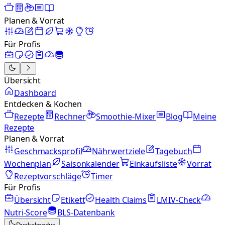
Planen & Vorrat
Für Profis
Übersicht
Dashboard
Entdecken & Kochen
Rezepte
Rechner
Smoothie-Mixer
Blog
Meine
Rezepte
Planen & Vorrat
Geschmacksprofil
Nährwertziele
Tagebuch
Wochenplan
Saisonkalender
Einkaufsliste
Vorrat
Rezeptvorschläge
Timer
Für Profis
Übersicht
Etikett
Health Claims
LMIV-Check
Nutri-Score
BLS-Datenbank