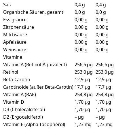
Salz
0,4 g
0,4 g
Organische Säuren, gesamt
0,0 g
0,0 g
Essigsäure
0,00 g
0,00 g
Zitronensäure
0,00 g
0,00 g
Milchsäure
0,00 g
0,00 g
Äpfelsäure
0,00 g
0,00 g
Weinsäure
0,00 g
0,00 g
Vitamine
Vitamin A (Retinol-Äquivalent)
256,6 µg
256,6 µg
Retinol
253,0 µg
253,0 µg
Beta-Carotin
12,9 µg
12,9 µg
Carotinoide (außer Beta-Carotin)
17,7 µg
17,7 µg
Vitamin A (RAE)
254,8 µg
254,8 µg
Vitamin D
1,70 µg
1,70 µg
D3 (Cholecalciferol)
1,70 µg
1,70 µg
D2 (Ergocalciferol)
– µg
– µg
Vitamin E (Alpha-Tocopherol)
1,23 mg
1,23 mg