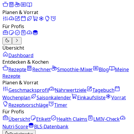
Planen & Vorrat
Für Profis
Übersicht
Dashboard
Entdecken & Kochen
Rezepte
Rechner
Smoothie-Mixer
Blog
Meine
Rezepte
Planen & Vorrat
Geschmacksprofil
Nährwertziele
Tagebuch
Wochenplan
Saisonkalender
Einkaufsliste
Vorrat
Rezeptvorschläge
Timer
Für Profis
Übersicht
Etikett
Health Claims
LMIV-Check
Nutri-Score
BLS-Datenbank