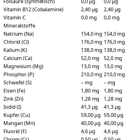
Folsäure (synthetisch)
0,0 µg
0,0 µg
Vitamin B12 (Cobalamine)
2,40 µg
2,40 µg
Vitamin C
0,0 mg
0,0 mg
Mineralstoffe
Natrium (Na)
154,0 mg
154,0 mg
Chlorid (Cl)
176,0 mg
176,0 mg
Kalium (K)
138,0 mg
138,0 mg
Calcium (Ca)
52,0 mg
52,0 mg
Magnesium (Mg)
13,0 mg
13,0 mg
Phosphor (P)
210,0 mg
210,0 mg
Schwefel (S)
– mg
– mg
Eisen (Fe)
1,80 mg
1,80 mg
Zink (Zn)
1,28 mg
1,28 mg
Iodid (I)
41,3 µg
41,3 µg
Kupfer (Cu)
59,00 µg
59,00 µg
Mangan (Mn)
40,00 µg
40,00 µg
Fluorid (F)
4,6 µg
4,6 µg
Chrom (Cr)
0,50 µg
0,50 µg