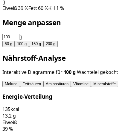
g
Eiweiß
39
%
Fett
60
%
KH
1
%
Menge anpassen
g
50
g
100
g
150
g
200
g
Nährstoff-Analyse
Interaktive Diagramme für
100
g
Wachtelei gekocht
Makros
Fettsäuren
Aminosäuren
Vitamine
Mineralstoffe
Energie-Verteilung
135
kcal
13,2
g
Eiweiß
39
%