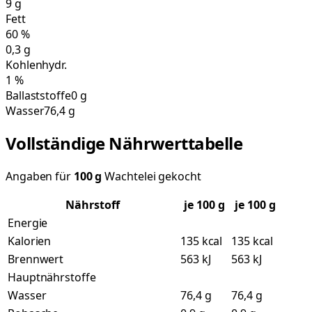
9
g
Fett
60
%
0,3
g
Kohlenhydr.
1
%
Ballaststoffe
0 g
Wasser
76,4 g
Vollständige Nährwerttabelle
Angaben für
100
g
Wachtelei gekocht
Nährstoff
je
100
g
je 100 g
Energie
Kalorien
135 kcal
135 kcal
Brennwert
563 kJ
563 kJ
Hauptnährstoffe
Wasser
76,4 g
76,4 g