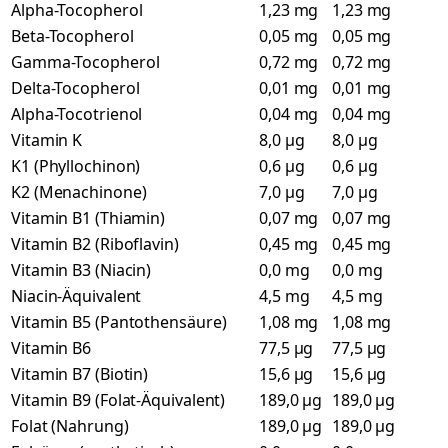
Alpha-Tocopherol
1,23 mg
1,23 mg
Beta-Tocopherol
0,05 mg
0,05 mg
Gamma-Tocopherol
0,72 mg
0,72 mg
Delta-Tocopherol
0,01 mg
0,01 mg
Alpha-Tocotrienol
0,04 mg
0,04 mg
Vitamin K
8,0 µg
8,0 µg
K1 (Phyllochinon)
0,6 µg
0,6 µg
K2 (Menachinone)
7,0 µg
7,0 µg
Vitamin B1 (Thiamin)
0,07 mg
0,07 mg
Vitamin B2 (Riboflavin)
0,45 mg
0,45 mg
Vitamin B3 (Niacin)
0,0 mg
0,0 mg
Niacin-Äquivalent
4,5 mg
4,5 mg
Vitamin B5 (Pantothensäure)
1,08 mg
1,08 mg
Vitamin B6
77,5 µg
77,5 µg
Vitamin B7 (Biotin)
15,6 µg
15,6 µg
Vitamin B9 (Folat-Äquivalent)
189,0 µg
189,0 µg
Folat (Nahrung)
189,0 µg
189,0 µg