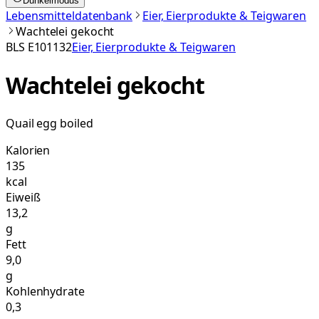
Dunkelmodus
Lebensmitteldatenbank
Eier, Eierprodukte & Teigwaren
Wachtelei gekocht
BLS
E101132
Eier, Eierprodukte & Teigwaren
Wachtelei gekocht
Quail egg boiled
Kalorien
135
kcal
Eiweiß
13,2
g
Fett
9,0
g
Kohlenhydrate
0,3