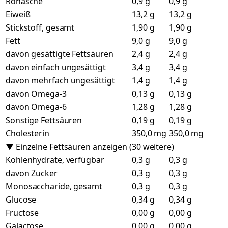
Rohasche
0,9 g
0,9 g
Eiweiß
13,2 g
13,2 g
Stickstoff, gesamt
1,90 g
1,90 g
Fett
9,0 g
9,0 g
davon gesättigte Fettsäuren
2,4 g
2,4 g
davon einfach ungesättigt
3,4 g
3,4 g
davon mehrfach ungesättigt
1,4 g
1,4 g
davon Omega-3
0,13 g
0,13 g
davon Omega-6
1,28 g
1,28 g
Sonstige Fettsäuren
0,19 g
0,19 g
Cholesterin
350,0 mg
350,0 mg
▼ Einzelne Fettsäuren anzeigen (30 weitere)
Kohlenhydrate, verfügbar
0,3 g
0,3 g
davon Zucker
0,3 g
0,3 g
Monosaccharide, gesamt
0,3 g
0,3 g
Glucose
0,34 g
0,34 g
Fructose
0,00 g
0,00 g
Galactose
0,00 g
0,00 g