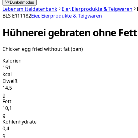
Dunkelmodus
Lebensmitteldatenbank
Eier, Eierprodukte & Teigwaren
BLS
E111182
Eier, Eierprodukte & Teigwaren
Hühnerei gebraten ohne Fett
Chicken egg fried without fat (pan)
Kalorien
151
kcal
Eiweiß
14,5
g
Fett
10,1
g
Kohlenhydrate
0,4
g