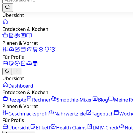
Übersicht
Entdecken & Kochen
Planen & Vorrat
Für Profis
Übersicht
Dashboard
Entdecken & Kochen
Rezepte
Rechner
Smoothie-Mixer
Blog
Meine R
Planen & Vorrat
Geschmacksprofil
Nährwertziele
Tagebuch
Woch
Für Profis
Übersicht
Etikett
Health Claims
LMIV-Check
Nut