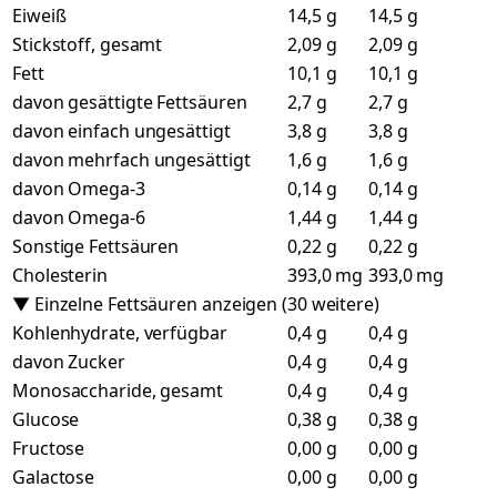
Eiweiß
14,5 g
14,5 g
Stickstoff, gesamt
2,09 g
2,09 g
Fett
10,1 g
10,1 g
davon gesättigte Fettsäuren
2,7 g
2,7 g
davon einfach ungesättigt
3,8 g
3,8 g
davon mehrfach ungesättigt
1,6 g
1,6 g
davon Omega-3
0,14 g
0,14 g
davon Omega-6
1,44 g
1,44 g
Sonstige Fettsäuren
0,22 g
0,22 g
Cholesterin
393,0 mg
393,0 mg
▼ Einzelne Fettsäuren anzeigen (30 weitere)
Kohlenhydrate, verfügbar
0,4 g
0,4 g
davon Zucker
0,4 g
0,4 g
Monosaccharide, gesamt
0,4 g
0,4 g
Glucose
0,38 g
0,38 g
Fructose
0,00 g
0,00 g
Galactose
0,00 g
0,00 g