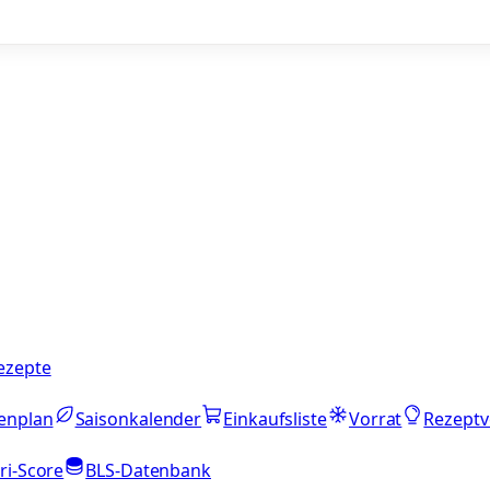
ezepte
enplan
Saisonkalender
Einkaufsliste
Vorrat
Rezeptv
ri-Score
BLS-Datenbank