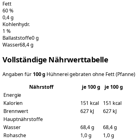
Fett
60
%
0,4
g
Kohlenhydr.
1
%
Ballaststoffe
0 g
Wasser
68,4 g
Vollständige Nährwerttabelle
Angaben für
100
g
Hühnerei gebraten ohne Fett (Pfanne)
Nährstoff
je
100
g
je 100 g
Energie
Kalorien
151 kcal
151 kcal
Brennwert
627 kJ
627 kJ
Hauptnährstoffe
Wasser
68,4 g
68,4 g
Rohasche
1,0 g
1,0 g