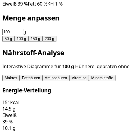
Eiweiß
39
%
Fett
60
%
KH
1
%
Menge anpassen
g
50
g
100
g
150
g
200
g
Nährstoff-Analyse
Interaktive Diagramme für
100
g
Hühnerei gebraten ohne F
Makros
Fettsäuren
Aminosäuren
Vitamine
Mineralstoffe
Energie-Verteilung
151
kcal
14,5
g
Eiweiß
39
%
10,1
g