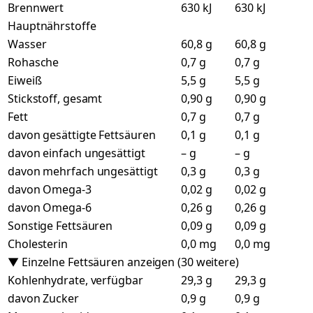
Brennwert
630 kJ
630 kJ
Hauptnährstoffe
Wasser
60,8 g
60,8 g
Rohasche
0,7 g
0,7 g
Eiweiß
5,5 g
5,5 g
Stickstoff, gesamt
0,90 g
0,90 g
Fett
0,7 g
0,7 g
davon gesättigte Fettsäuren
0,1 g
0,1 g
davon einfach ungesättigt
– g
– g
davon mehrfach ungesättigt
0,3 g
0,3 g
davon Omega-3
0,02 g
0,02 g
davon Omega-6
0,26 g
0,26 g
Sonstige Fettsäuren
0,09 g
0,09 g
Cholesterin
0,0 mg
0,0 mg
▼ Einzelne Fettsäuren anzeigen (30 weitere)
Kohlenhydrate, verfügbar
29,3 g
29,3 g
davon Zucker
0,9 g
0,9 g