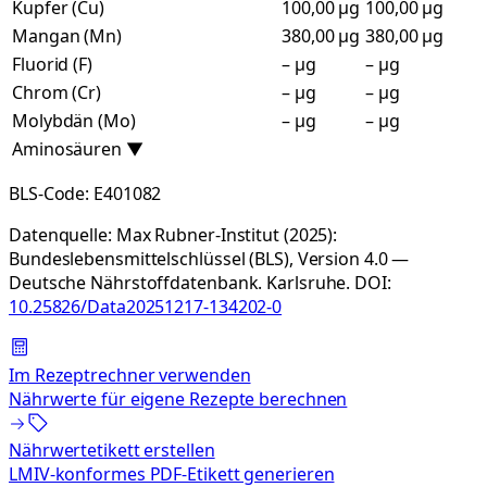
Kupfer (Cu)
100,00 µg
100,00 µg
Mangan (Mn)
380,00 µg
380,00 µg
Fluorid (F)
– µg
– µg
Chrom (Cr)
– µg
– µg
Molybdän (Mo)
– µg
– µg
Aminosäuren
▼
BLS-Code:
E401082
Datenquelle:
Max Rubner-Institut (2025):
Bundeslebensmittelschlüssel (BLS), Version 4.0 —
Deutsche Nährstoffdatenbank. Karlsruhe.
DOI:
10.25826/Data20251217-134202-0
Im Rezeptrechner verwenden
Nährwerte für eigene Rezepte berechnen
Nährwertetikett erstellen
LMIV-konformes PDF-Etikett generieren