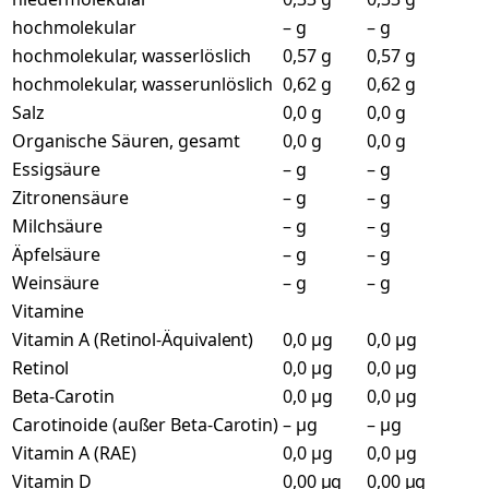
hochmolekular
– g
– g
hochmolekular, wasserlöslich
0,57 g
0,57 g
hochmolekular, wasserunlöslich
0,62 g
0,62 g
Salz
0,0 g
0,0 g
Organische Säuren, gesamt
0,0 g
0,0 g
Essigsäure
– g
– g
Zitronensäure
– g
– g
Milchsäure
– g
– g
Äpfelsäure
– g
– g
Weinsäure
– g
– g
Vitamine
Vitamin A (Retinol-Äquivalent)
0,0 µg
0,0 µg
Retinol
0,0 µg
0,0 µg
Beta-Carotin
0,0 µg
0,0 µg
Carotinoide (außer Beta-Carotin)
– µg
– µg
Vitamin A (RAE)
0,0 µg
0,0 µg
Vitamin D
0,00 µg
0,00 µg