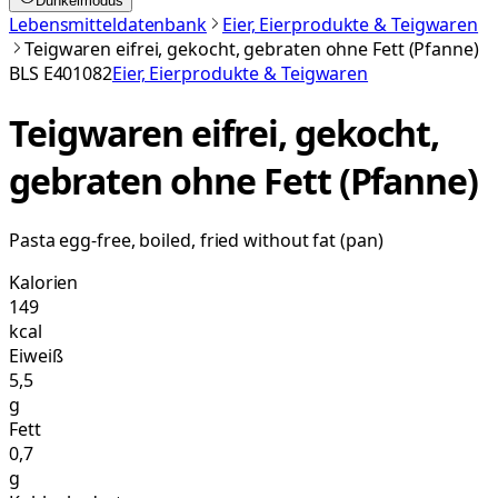
Dunkelmodus
Lebensmitteldatenbank
Eier, Eierprodukte & Teigwaren
Teigwaren eifrei, gekocht, gebraten ohne Fett (Pfanne)
BLS
E401082
Eier, Eierprodukte & Teigwaren
Teigwaren eifrei, gekocht,
gebraten ohne Fett (Pfanne)
Pasta egg-free, boiled, fried without fat (pan)
Kalorien
149
kcal
Eiweiß
5,5
g
Fett
0,7
g