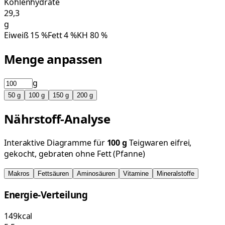
Kohlenhydrate
29,3
g
Eiweiß
15
%
Fett
4
%
KH
80
%
Menge anpassen
g
50
g
100
g
150
g
200
g
Nährstoff-Analyse
Interaktive Diagramme für
100
g
Teigwaren eifrei,
gekocht, gebraten ohne Fett (Pfanne)
Makros
Fettsäuren
Aminosäuren
Vitamine
Mineralstoffe
Energie-Verteilung
149
kcal