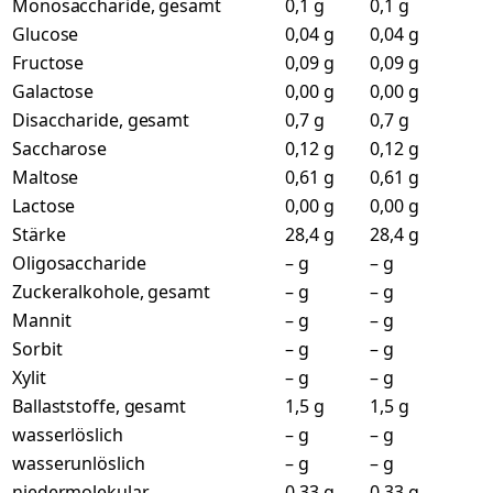
Monosaccharide, gesamt
0,1 g
0,1 g
Glucose
0,04 g
0,04 g
Fructose
0,09 g
0,09 g
Galactose
0,00 g
0,00 g
Disaccharide, gesamt
0,7 g
0,7 g
Saccharose
0,12 g
0,12 g
Maltose
0,61 g
0,61 g
Lactose
0,00 g
0,00 g
Stärke
28,4 g
28,4 g
Oligosaccharide
– g
– g
Zuckeralkohole, gesamt
– g
– g
Mannit
– g
– g
Sorbit
– g
– g
Xylit
– g
– g
Ballaststoffe, gesamt
1,5 g
1,5 g
wasserlöslich
– g
– g
wasserunlöslich
– g
– g
niedermolekular
0,33 g
0,33 g