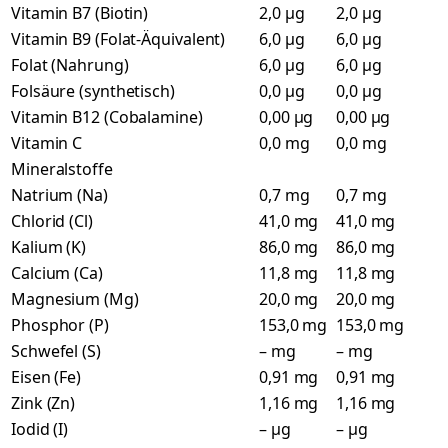
Vitamin B7 (Biotin)
2,0 µg
2,0 µg
Vitamin B9 (Folat-Äquivalent)
6,0 µg
6,0 µg
Folat (Nahrung)
6,0 µg
6,0 µg
Folsäure (synthetisch)
0,0 µg
0,0 µg
Vitamin B12 (Cobalamine)
0,00 µg
0,00 µg
Vitamin C
0,0 mg
0,0 mg
Mineralstoffe
Natrium (Na)
0,7 mg
0,7 mg
Chlorid (Cl)
41,0 mg
41,0 mg
Kalium (K)
86,0 mg
86,0 mg
Calcium (Ca)
11,8 mg
11,8 mg
Magnesium (Mg)
20,0 mg
20,0 mg
Phosphor (P)
153,0 mg
153,0 mg
Schwefel (S)
– mg
– mg
Eisen (Fe)
0,91 mg
0,91 mg
Zink (Zn)
1,16 mg
1,16 mg
Iodid (I)
– µg
– µg