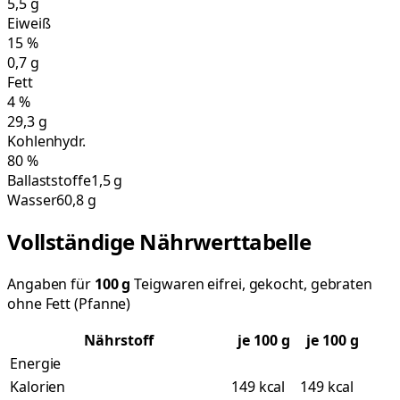
5,5
g
Eiweiß
15
%
0,7
g
Fett
4
%
29,3
g
Kohlenhydr.
80
%
Ballaststoffe
1,5 g
Wasser
60,8 g
Vollständige Nährwerttabelle
Angaben für
100
g
Teigwaren eifrei, gekocht, gebraten
ohne Fett (Pfanne)
Nährstoff
je
100
g
je 100 g
Energie
Kalorien
149 kcal
149 kcal