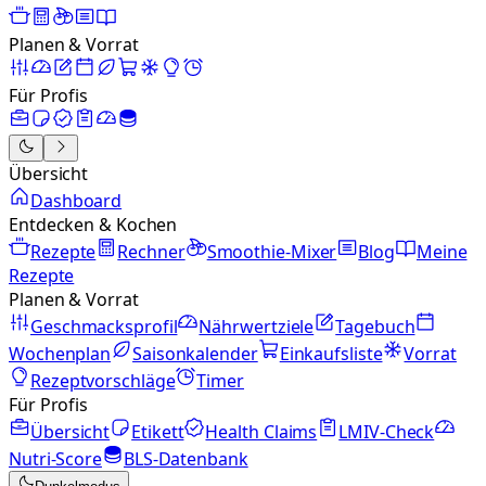
Planen & Vorrat
Für Profis
Übersicht
Dashboard
Entdecken & Kochen
Rezepte
Rechner
Smoothie-Mixer
Blog
Meine
Rezepte
Planen & Vorrat
Geschmacksprofil
Nährwertziele
Tagebuch
Wochenplan
Saisonkalender
Einkaufsliste
Vorrat
Rezeptvorschläge
Timer
Für Profis
Übersicht
Etikett
Health Claims
LMIV-Check
Nutri-Score
BLS-Datenbank