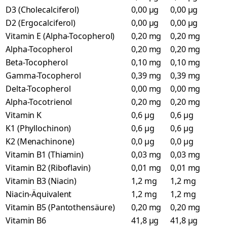
D3 (Cholecalciferol)
0,00 µg
0,00 µg
D2 (Ergocalciferol)
0,00 µg
0,00 µg
Vitamin E (Alpha-Tocopherol)
0,20 mg
0,20 mg
Alpha-Tocopherol
0,20 mg
0,20 mg
Beta-Tocopherol
0,10 mg
0,10 mg
Gamma-Tocopherol
0,39 mg
0,39 mg
Delta-Tocopherol
0,00 mg
0,00 mg
Alpha-Tocotrienol
0,20 mg
0,20 mg
Vitamin K
0,6 µg
0,6 µg
K1 (Phyllochinon)
0,6 µg
0,6 µg
K2 (Menachinone)
0,0 µg
0,0 µg
Vitamin B1 (Thiamin)
0,03 mg
0,03 mg
Vitamin B2 (Riboflavin)
0,01 mg
0,01 mg
Vitamin B3 (Niacin)
1,2 mg
1,2 mg
Niacin-Äquivalent
1,2 mg
1,2 mg
Vitamin B5 (Pantothensäure)
0,20 mg
0,20 mg
Vitamin B6
41,8 µg
41,8 µg