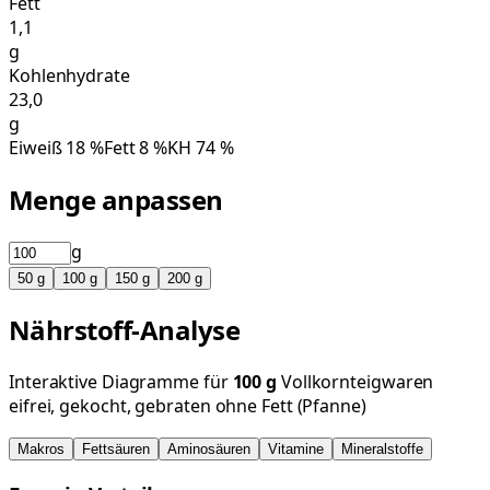
Fett
1,1
g
Kohlenhydrate
23,0
g
Eiweiß
18
%
Fett
8
%
KH
74
%
Menge anpassen
g
50
g
100
g
150
g
200
g
Nährstoff-Analyse
Interaktive Diagramme für
100
g
Vollkornteigwaren
eifrei, gekocht, gebraten ohne Fett (Pfanne)
Makros
Fettsäuren
Aminosäuren
Vitamine
Mineralstoffe