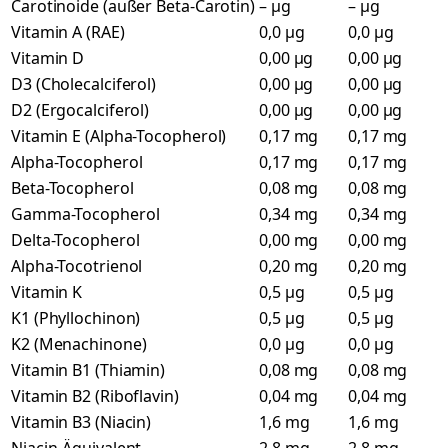
Carotinoide (außer Beta-Carotin)
– µg
– µg
Vitamin A (RAE)
0,0 µg
0,0 µg
Vitamin D
0,00 µg
0,00 µg
D3 (Cholecalciferol)
0,00 µg
0,00 µg
D2 (Ergocalciferol)
0,00 µg
0,00 µg
Vitamin E (Alpha-Tocopherol)
0,17 mg
0,17 mg
Alpha-Tocopherol
0,17 mg
0,17 mg
Beta-Tocopherol
0,08 mg
0,08 mg
Gamma-Tocopherol
0,34 mg
0,34 mg
Delta-Tocopherol
0,00 mg
0,00 mg
Alpha-Tocotrienol
0,20 mg
0,20 mg
Vitamin K
0,5 µg
0,5 µg
K1 (Phyllochinon)
0,5 µg
0,5 µg
K2 (Menachinone)
0,0 µg
0,0 µg
Vitamin B1 (Thiamin)
0,08 mg
0,08 mg
Vitamin B2 (Riboflavin)
0,04 mg
0,04 mg
Vitamin B3 (Niacin)
1,6 mg
1,6 mg