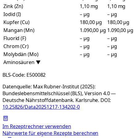
Zink (Zn)
1,10 mg
1,10 mg
Iodid (I)
– µg
– µg
Kupfer (Cu)
180,00 µg
180,00 µg
Mangan (Mn)
1.090,00 µg
1.090,00 µg
Fluorid (F)
– µg
– µg
Chrom (Cr)
– µg
– µg
Molybdän (Mo)
– µg
– µg
Aminosäuren
▼
BLS-Code:
E500082
Datenquelle:
Max Rubner-Institut (2025):
Bundeslebensmittelschlüssel (BLS), Version 4.0 —
Deutsche Nährstoffdatenbank. Karlsruhe.
DOI:
10.25826/Data20251217-134202-0
Im Rezeptrechner verwenden
Nährwerte für eigene Rezepte berechnen