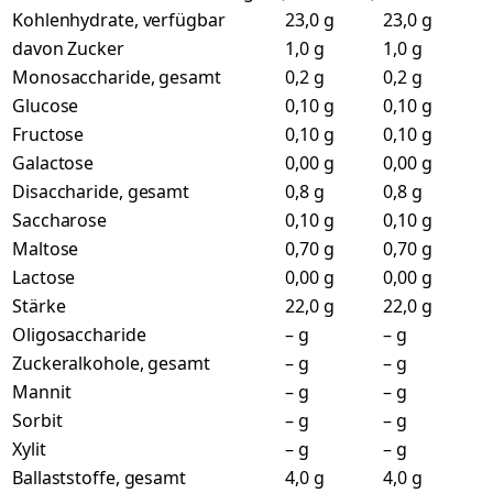
Kohlenhydrate, verfügbar
23,0 g
23,0 g
davon Zucker
1,0 g
1,0 g
Monosaccharide, gesamt
0,2 g
0,2 g
Glucose
0,10 g
0,10 g
Fructose
0,10 g
0,10 g
Galactose
0,00 g
0,00 g
Disaccharide, gesamt
0,8 g
0,8 g
Saccharose
0,10 g
0,10 g
Maltose
0,70 g
0,70 g
Lactose
0,00 g
0,00 g
Stärke
22,0 g
22,0 g
Oligosaccharide
– g
– g
Zuckeralkohole, gesamt
– g
– g
Mannit
– g
– g
Sorbit
– g
– g
Xylit
– g
– g
Ballaststoffe, gesamt
4,0 g
4,0 g