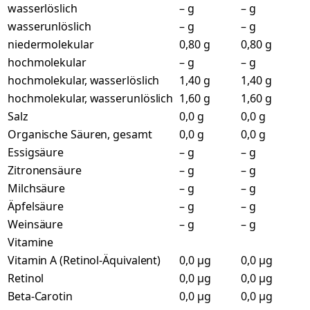
wasserlöslich
– g
– g
wasserunlöslich
– g
– g
niedermolekular
0,80 g
0,80 g
hochmolekular
– g
– g
hochmolekular, wasserlöslich
1,40 g
1,40 g
hochmolekular, wasserunlöslich
1,60 g
1,60 g
Salz
0,0 g
0,0 g
Organische Säuren, gesamt
0,0 g
0,0 g
Essigsäure
– g
– g
Zitronensäure
– g
– g
Milchsäure
– g
– g
Äpfelsäure
– g
– g
Weinsäure
– g
– g
Vitamine
Vitamin A (Retinol-Äquivalent)
0,0 µg
0,0 µg
Retinol
0,0 µg
0,0 µg
Beta-Carotin
0,0 µg
0,0 µg