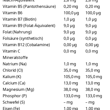
Niacin-Äquivalent
2,8 mg
2,8 mg
Vitamin B5 (Pantothensäure)
0,20 mg
0,20 mg
Vitamin B6
100,0 µg
100,0 µg
Vitamin B7 (Biotin)
1,0 µg
1,0 µg
Vitamin B9 (Folat-Äquivalent)
9,0 µg
9,0 µg
Folat (Nahrung)
9,0 µg
9,0 µg
Folsäure (synthetisch)
0,0 µg
0,0 µg
Vitamin B12 (Cobalamine)
0,00 µg
0,00 µg
Vitamin C
0,0 mg
0,0 mg
Mineralstoffe
Natrium (Na)
1,0 mg
1,0 mg
Chlorid (Cl)
35,0 mg
35,0 mg
Kalium (K)
105,0 mg
105,0 mg
Calcium (Ca)
13,0 mg
13,0 mg
Magnesium (Mg)
38,0 mg
38,0 mg
Phosphor (P)
133,0 mg
133,0 mg
Schwefel (S)
– mg
– mg
Eisen (Fe)
1,00 mg
1,00 mg