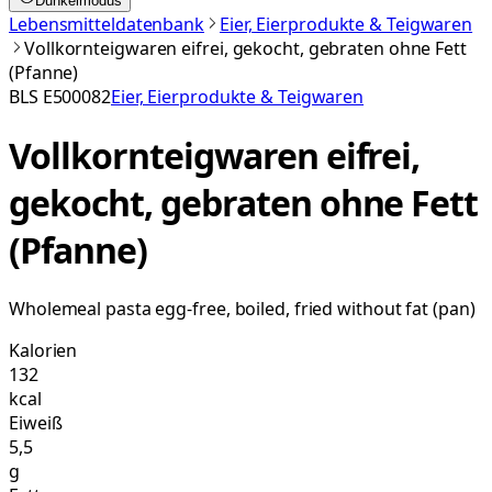
Dunkelmodus
Lebensmitteldatenbank
Eier, Eierprodukte & Teigwaren
Vollkornteigwaren eifrei, gekocht, gebraten ohne Fett
(Pfanne)
BLS
E500082
Eier, Eierprodukte & Teigwaren
Vollkornteigwaren eifrei,
gekocht, gebraten ohne Fett
(Pfanne)
Wholemeal pasta egg-free, boiled, fried without fat (pan)
Kalorien
132
kcal
Eiweiß
5,5
g