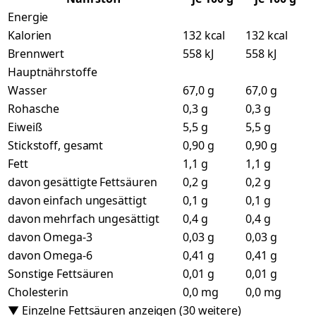
Energie
Kalorien
132 kcal
132 kcal
Brennwert
558 kJ
558 kJ
Hauptnährstoffe
Wasser
67,0 g
67,0 g
Rohasche
0,3 g
0,3 g
Eiweiß
5,5 g
5,5 g
Stickstoff, gesamt
0,90 g
0,90 g
Fett
1,1 g
1,1 g
davon gesättigte Fettsäuren
0,2 g
0,2 g
davon einfach ungesättigt
0,1 g
0,1 g
davon mehrfach ungesättigt
0,4 g
0,4 g
davon Omega-3
0,03 g
0,03 g
davon Omega-6
0,41 g
0,41 g
Sonstige Fettsäuren
0,01 g
0,01 g
Cholesterin
0,0 mg
0,0 mg
▼ Einzelne Fettsäuren anzeigen (30 weitere)