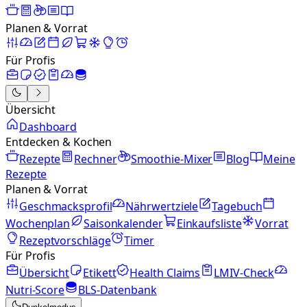
Planen & Vorrat
Für Profis
Übersicht
Dashboard
Entdecken & Kochen
Rezepte
Rechner
Smoothie-Mixer
Blog
Meine
Rezepte
Planen & Vorrat
Geschmacksprofil
Nährwertziele
Tagebuch
Wochenplan
Saisonkalender
Einkaufsliste
Vorrat
Rezeptvorschläge
Timer
Für Profis
Übersicht
Etikett
Health Claims
LMIV-Check
Nutri-Score
BLS-Datenbank