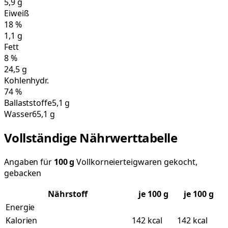
5,9
g
Eiweiß
18
%
1,1
g
Fett
8
%
24,5
g
Kohlenhydr.
74
%
Ballaststoffe
5,1 g
Wasser
65,1 g
Vollständige Nährwerttabelle
Angaben für
100
g
Vollkorneierteigwaren gekocht,
gebacken
Nährstoff
je
100
g
je 100 g
Energie
Kalorien
142 kcal
142 kcal