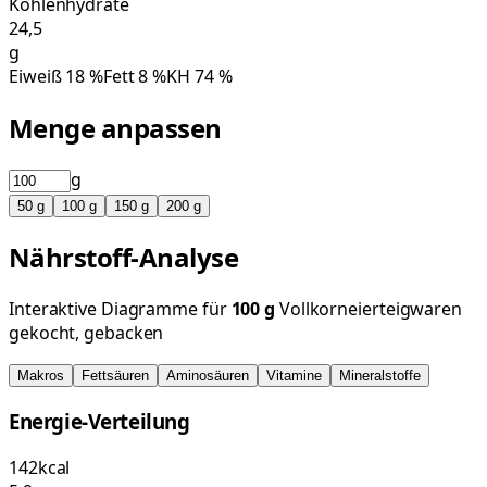
Kohlenhydrate
24,5
g
Eiweiß
18
%
Fett
8
%
KH
74
%
Menge anpassen
g
50
g
100
g
150
g
200
g
Nährstoff-Analyse
Interaktive Diagramme für
100
g
Vollkorneierteigwaren
gekocht, gebacken
Makros
Fettsäuren
Aminosäuren
Vitamine
Mineralstoffe
Energie-Verteilung
142
kcal