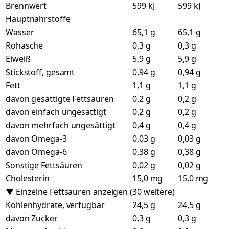
Brennwert
599 kJ
599 kJ
Hauptnährstoffe
Wasser
65,1 g
65,1 g
Rohasche
0,3 g
0,3 g
Eiweiß
5,9 g
5,9 g
Stickstoff, gesamt
0,94 g
0,94 g
Fett
1,1 g
1,1 g
davon gesättigte Fettsäuren
0,2 g
0,2 g
davon einfach ungesättigt
0,2 g
0,2 g
davon mehrfach ungesättigt
0,4 g
0,4 g
davon Omega-3
0,03 g
0,03 g
davon Omega-6
0,38 g
0,38 g
Sonstige Fettsäuren
0,02 g
0,02 g
Cholesterin
15,0 mg
15,0 mg
▼ Einzelne Fettsäuren anzeigen (30 weitere)
Kohlenhydrate, verfügbar
24,5 g
24,5 g
davon Zucker
0,3 g
0,3 g