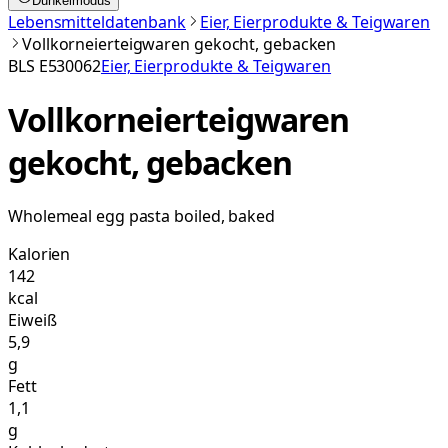
Dunkelmodus
Lebensmitteldatenbank
Eier, Eierprodukte & Teigwaren
Vollkorneierteigwaren gekocht, gebacken
BLS
E530062
Eier, Eierprodukte & Teigwaren
Vollkorneierteigwaren
gekocht, gebacken
Wholemeal egg pasta boiled, baked
Kalorien
142
kcal
Eiweiß
5,9
g
Fett
1,1
g