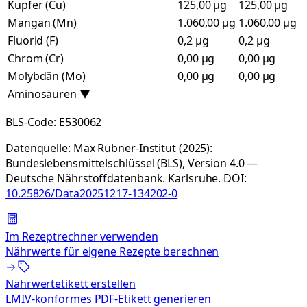
Kupfer (Cu)
125,00 µg
125,00 µg
Mangan (Mn)
1.060,00 µg
1.060,00 µg
Fluorid (F)
0,2 µg
0,2 µg
Chrom (Cr)
0,00 µg
0,00 µg
Molybdän (Mo)
0,00 µg
0,00 µg
Aminosäuren
▼
BLS-Code:
E530062
Datenquelle:
Max Rubner-Institut (2025):
Bundeslebensmittelschlüssel (BLS), Version 4.0 —
Deutsche Nährstoffdatenbank. Karlsruhe.
DOI:
10.25826/Data20251217-134202-0
Im Rezeptrechner verwenden
Nährwerte für eigene Rezepte berechnen
Nährwertetikett erstellen
LMIV-konformes PDF-Etikett generieren