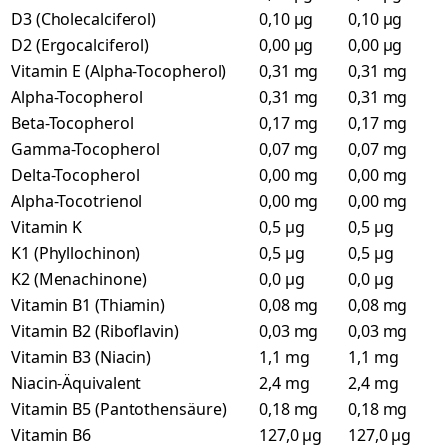
D3 (Cholecalciferol)
0,10 µg
0,10 µg
D2 (Ergocalciferol)
0,00 µg
0,00 µg
Vitamin E (Alpha-Tocopherol)
0,31 mg
0,31 mg
Alpha-Tocopherol
0,31 mg
0,31 mg
Beta-Tocopherol
0,17 mg
0,17 mg
Gamma-Tocopherol
0,07 mg
0,07 mg
Delta-Tocopherol
0,00 mg
0,00 mg
Alpha-Tocotrienol
0,00 mg
0,00 mg
Vitamin K
0,5 µg
0,5 µg
K1 (Phyllochinon)
0,5 µg
0,5 µg
K2 (Menachinone)
0,0 µg
0,0 µg
Vitamin B1 (Thiamin)
0,08 mg
0,08 mg
Vitamin B2 (Riboflavin)
0,03 mg
0,03 mg
Vitamin B3 (Niacin)
1,1 mg
1,1 mg
Niacin-Äquivalent
2,4 mg
2,4 mg
Vitamin B5 (Pantothensäure)
0,18 mg
0,18 mg
Vitamin B6
127,0 µg
127,0 µg