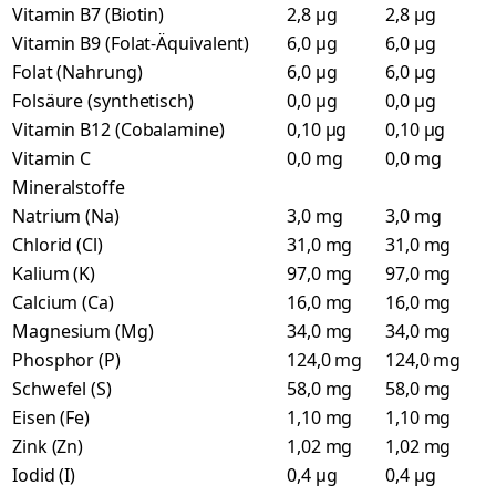
Vitamin B7 (Biotin)
2,8 µg
2,8 µg
Vitamin B9 (Folat-Äquivalent)
6,0 µg
6,0 µg
Folat (Nahrung)
6,0 µg
6,0 µg
Folsäure (synthetisch)
0,0 µg
0,0 µg
Vitamin B12 (Cobalamine)
0,10 µg
0,10 µg
Vitamin C
0,0 mg
0,0 mg
Mineralstoffe
Natrium (Na)
3,0 mg
3,0 mg
Chlorid (Cl)
31,0 mg
31,0 mg
Kalium (K)
97,0 mg
97,0 mg
Calcium (Ca)
16,0 mg
16,0 mg
Magnesium (Mg)
34,0 mg
34,0 mg
Phosphor (P)
124,0 mg
124,0 mg
Schwefel (S)
58,0 mg
58,0 mg
Eisen (Fe)
1,10 mg
1,10 mg
Zink (Zn)
1,02 mg
1,02 mg
Iodid (I)
0,4 µg
0,4 µg