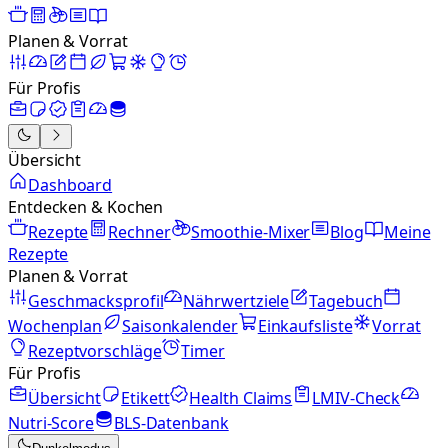
Planen & Vorrat
Für Profis
Übersicht
Dashboard
Entdecken & Kochen
Rezepte
Rechner
Smoothie-Mixer
Blog
Meine
Rezepte
Planen & Vorrat
Geschmacksprofil
Nährwertziele
Tagebuch
Wochenplan
Saisonkalender
Einkaufsliste
Vorrat
Rezeptvorschläge
Timer
Für Profis
Übersicht
Etikett
Health Claims
LMIV-Check
Nutri-Score
BLS-Datenbank