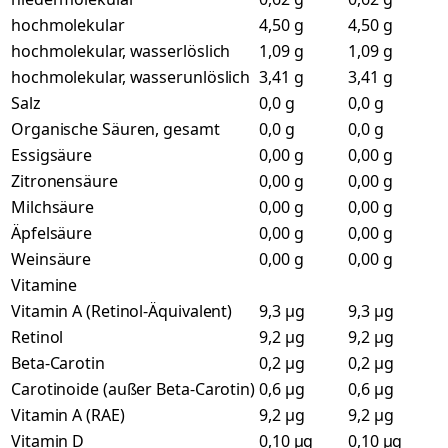
hochmolekular
4,50 g
4,50 g
hochmolekular, wasserlöslich
1,09 g
1,09 g
hochmolekular, wasserunlöslich
3,41 g
3,41 g
Salz
0,0 g
0,0 g
Organische Säuren, gesamt
0,0 g
0,0 g
Essigsäure
0,00 g
0,00 g
Zitronensäure
0,00 g
0,00 g
Milchsäure
0,00 g
0,00 g
Äpfelsäure
0,00 g
0,00 g
Weinsäure
0,00 g
0,00 g
Vitamine
Vitamin A (Retinol-Äquivalent)
9,3 µg
9,3 µg
Retinol
9,2 µg
9,2 µg
Beta-Carotin
0,2 µg
0,2 µg
Carotinoide (außer Beta-Carotin)
0,6 µg
0,6 µg
Vitamin A (RAE)
9,2 µg
9,2 µg
Vitamin D
0,10 µg
0,10 µg