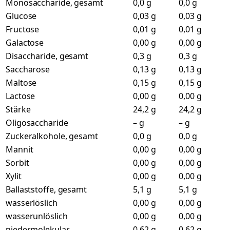
Monosaccharide, gesamt
0,0 g
0,0 g
Glucose
0,03 g
0,03 g
Fructose
0,01 g
0,01 g
Galactose
0,00 g
0,00 g
Disaccharide, gesamt
0,3 g
0,3 g
Saccharose
0,13 g
0,13 g
Maltose
0,15 g
0,15 g
Lactose
0,00 g
0,00 g
Stärke
24,2 g
24,2 g
Oligosaccharide
– g
– g
Zuckeralkohole, gesamt
0,0 g
0,0 g
Mannit
0,00 g
0,00 g
Sorbit
0,00 g
0,00 g
Xylit
0,00 g
0,00 g
Ballaststoffe, gesamt
5,1 g
5,1 g
wasserlöslich
0,00 g
0,00 g
wasserunlöslich
0,00 g
0,00 g
niedermolekular
0,62 g
0,62 g