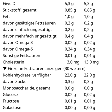
Eiweiß
5,3 g
5,3 g
Stickstoff, gesamt
0,85 g
0,85 g
Fett
1,0 g
1,0 g
davon gesättigte Fettsäuren
0,2 g
0,2 g
davon einfach ungesättigt
0,2 g
0,2 g
davon mehrfach ungesättigt
0,4 g
0,4 g
davon Omega-3
0,02 g
0,02 g
davon Omega-6
0,34 g
0,34 g
Sonstige Fettsäuren
0,01 g
0,01 g
Cholesterin
13,0 mg
13,0 mg
▼ Einzelne Fettsäuren anzeigen (30 weitere)
Kohlenhydrate, verfügbar
22,0 g
22,0 g
davon Zucker
0,3 g
0,3 g
Monosaccharide, gesamt
0,0 g
0,0 g
Glucose
0,02 g
0,02 g
Fructose
0,01 g
0,01 g
Galactose
0,00 g
0,00 g