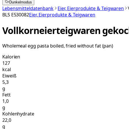
Dunkelmodus
Lebensmitteldatenbank
Eier, Eierprodukte & Teigwaren
BLS
E530082
Eier, Eierprodukte & Teigwaren
Vollkorneierteigwaren gekoch
Wholemeal egg pasta boiled, fried without fat (pan)
Kalorien
127
kcal
Eiweiß
5,3
g
Fett
1,0
g
Kohlenhydrate
22,0
g