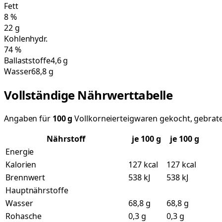
Fett
8
%
22
g
Kohlenhydr.
74
%
Ballaststoffe
4,6 g
Wasser
68,8 g
Vollständige Nährwerttabelle
Angaben für
100
g
Vollkorneierteigwaren gekocht, gebrate
Nährstoff
je
100
g
je 100 g
Energie
Kalorien
127 kcal
127 kcal
Brennwert
538 kJ
538 kJ
Hauptnährstoffe
Wasser
68,8 g
68,8 g
Rohasche
0,3 g
0,3 g