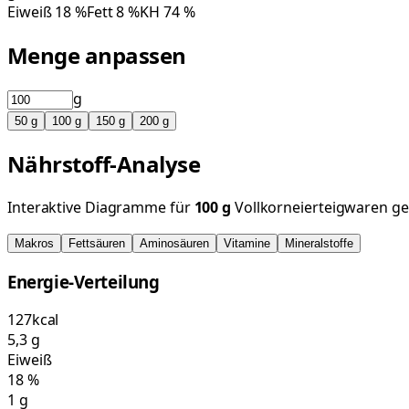
Eiweiß
18
%
Fett
8
%
KH
74
%
Menge anpassen
g
50
g
100
g
150
g
200
g
Nährstoff-Analyse
Interaktive Diagramme für
100
g
Vollkorneierteigwaren ge
Makros
Fettsäuren
Aminosäuren
Vitamine
Mineralstoffe
Energie-Verteilung
127
kcal
5,3
g
Eiweiß
18
%
1
g