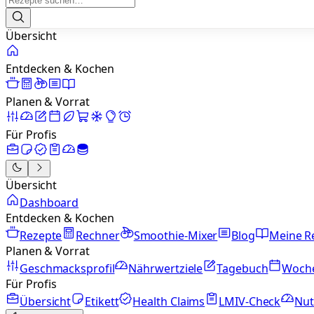
Übersicht
Entdecken & Kochen
Planen & Vorrat
Für Profis
Übersicht
Dashboard
Entdecken & Kochen
Rezepte
Rechner
Smoothie-Mixer
Blog
Meine R
Planen & Vorrat
Geschmacksprofil
Nährwertziele
Tagebuch
Woch
Für Profis
Übersicht
Etikett
Health Claims
LMIV-Check
Nut