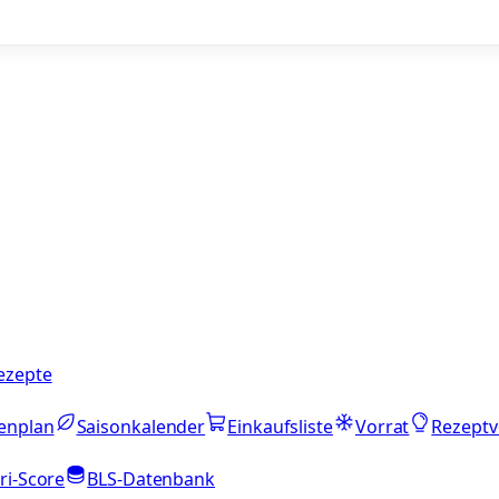
ezepte
enplan
Saisonkalender
Einkaufsliste
Vorrat
Rezeptv
ri-Score
BLS-Datenbank