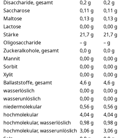
Disaccharide, gesamt
0,2 g
0,2 g
Saccharose
0,11 g
0,11 g
Maltose
0,13 g
0,13 g
Lactose
0,00 g
0,00 g
Stärke
21,7 g
21,7 g
Oligosaccharide
– g
– g
Zuckeralkohole, gesamt
0,0 g
0,0 g
Mannit
0,00 g
0,00 g
Sorbit
0,00 g
0,00 g
Xylit
0,00 g
0,00 g
Ballaststoffe, gesamt
4,6 g
4,6 g
wasserlöslich
0,00 g
0,00 g
wasserunlöslich
0,00 g
0,00 g
niedermolekular
0,56 g
0,56 g
hochmolekular
4,04 g
4,04 g
hochmolekular, wasserlöslich
0,98 g
0,98 g
hochmolekular, wasserunlöslich
3,06 g
3,06 g