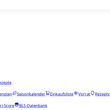
ezepte
enplan
Saisonkalender
Einkaufsliste
Vorrat
Rezeptv
ri-Score
BLS-Datenbank