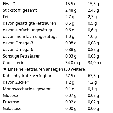
Eiweiß
15,5 g
15,5 g
Stickstoff, gesamt
2,48 g
2,48 g
Fett
2,7 g
2,7 g
davon gesättigte Fettsäuren
0,5 g
0,5 g
davon einfach ungesättigt
0,6 g
0,6 g
davon mehrfach ungesättigt
1,0 g
1,0 g
davon Omega-3
0,08 g
0,08 g
davon Omega-6
0,88 g
0,88 g
Sonstige Fettsäuren
0,03 g
0,03 g
Cholesterin
34,0 mg
34,0 mg
▼ Einzelne Fettsäuren anzeigen (30 weitere)
Kohlenhydrate, verfügbar
67,5 g
67,5 g
davon Zucker
1,2 g
1,2 g
Monosaccharide, gesamt
0,1 g
0,1 g
Glucose
0,07 g
0,07 g
Fructose
0,02 g
0,02 g
Galactose
0,00 g
0,00 g