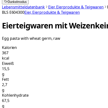
Dunkelmodus
Lebensmitteldatenbank
Eier, Eierprodukte & Teigwaren
BLS
E604300
Eier, Eierprodukte & Teigwaren
Eierteigwaren mit Weizenkei
Egg pasta with wheat germ, raw
Kalorien
367
kcal
Eiweiß
15,5
g
Fett
2,7
g
Kohlenhydrate
67,5
g