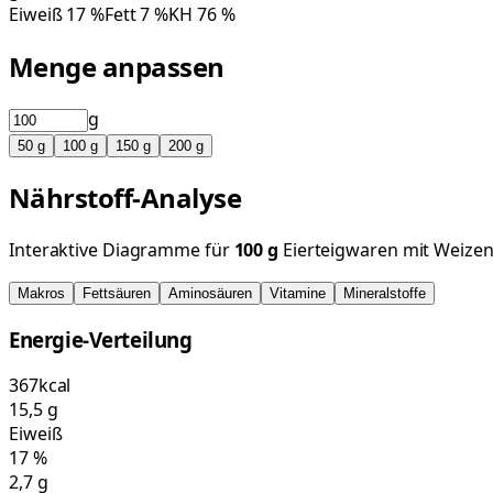
Eiweiß
17
%
Fett
7
%
KH
76
%
Menge anpassen
g
50
g
100
g
150
g
200
g
Nährstoff-Analyse
Interaktive Diagramme für
100
g
Eierteigwaren mit Weize
Makros
Fettsäuren
Aminosäuren
Vitamine
Mineralstoffe
Energie-Verteilung
367
kcal
15,5
g
Eiweiß
17
%
2,7
g