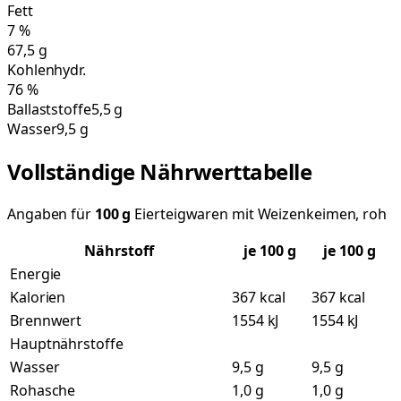
Fett
7
%
67,5
g
Kohlenhydr.
76
%
Ballaststoffe
5,5 g
Wasser
9,5 g
Vollständige Nährwerttabelle
Angaben für
100
g
Eierteigwaren mit Weizenkeimen, roh
Nährstoff
je
100
g
je 100 g
Energie
Kalorien
367 kcal
367 kcal
Brennwert
1554 kJ
1554 kJ
Hauptnährstoffe
Wasser
9,5 g
9,5 g
Rohasche
1,0 g
1,0 g