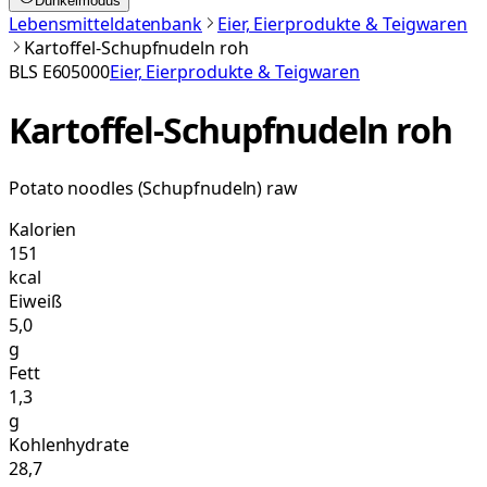
Dunkelmodus
Lebensmitteldatenbank
Eier, Eierprodukte & Teigwaren
Kartoffel-Schupfnudeln roh
BLS
E605000
Eier, Eierprodukte & Teigwaren
Kartoffel-Schupfnudeln roh
Potato noodles (Schupfnudeln) raw
Kalorien
151
kcal
Eiweiß
5,0
g
Fett
1,3
g
Kohlenhydrate
28,7