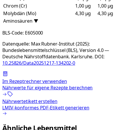
Chrom (Cr)
1,00 µg
1,00 µg
Molybdän (Mo)
4,30 µg
4,30 µg
Aminosäuren
▼
BLS-Code:
E605000
Datenquelle:
Max Rubner-Institut (2025):
Bundeslebensmittelschlüssel (BLS), Version 4.0 —
Deutsche Nährstoffdatenbank. Karlsruhe.
DOI:
10.25826/Data20251217-134202-0
Im Rezeptrechner verwenden
Nährwerte für eigene Rezepte berechnen
Nährwertetikett erstellen
LMIV-konformes PDF-Etikett generieren
Ähnliche Lebensmittel