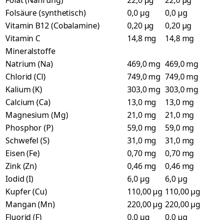
Folat (Nahrung)
22,0 µg
22,0 µg
Folsäure (synthetisch)
0,0 µg
0,0 µg
Vitamin B12 (Cobalamine)
0,20 µg
0,20 µg
Vitamin C
14,8 mg
14,8 mg
Mineralstoffe
Natrium (Na)
469,0 mg
469,0 mg
Chlorid (Cl)
749,0 mg
749,0 mg
Kalium (K)
303,0 mg
303,0 mg
Calcium (Ca)
13,0 mg
13,0 mg
Magnesium (Mg)
21,0 mg
21,0 mg
Phosphor (P)
59,0 mg
59,0 mg
Schwefel (S)
31,0 mg
31,0 mg
Eisen (Fe)
0,70 mg
0,70 mg
Zink (Zn)
0,46 mg
0,46 mg
Iodid (I)
6,0 µg
6,0 µg
Kupfer (Cu)
110,00 µg
110,00 µg
Mangan (Mn)
220,00 µg
220,00 µg
Fluorid (F)
0,0 µg
0,0 µg