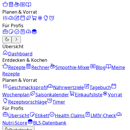
Planen & Vorrat
Für Profis
Übersicht
Dashboard
Entdecken & Kochen
Rezepte
Rechner
Smoothie-Mixer
Blog
Meine
Rezepte
Planen & Vorrat
Geschmacksprofil
Nährwertziele
Tagebuch
Wochenplan
Saisonkalender
Einkaufsliste
Vorrat
Rezeptvorschläge
Timer
Für Profis
Übersicht
Etikett
Health Claims
LMIV-Check
Nutri-Score
BLS-Datenbank