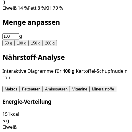
g
Eiweiß
14
%
Fett
8
%
KH
79
%
Menge anpassen
g
50
g
100
g
150
g
200
g
Nährstoff-Analyse
Interaktive Diagramme für
100
g
Kartoffel-Schupfnudeln
roh
Makros
Fettsäuren
Aminosäuren
Vitamine
Mineralstoffe
Energie-Verteilung
151
kcal
5
g
Eiweiß