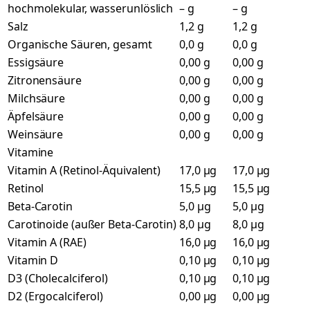
hochmolekular, wasserunlöslich
– g
– g
Salz
1,2 g
1,2 g
Organische Säuren, gesamt
0,0 g
0,0 g
Essigsäure
0,00 g
0,00 g
Zitronensäure
0,00 g
0,00 g
Milchsäure
0,00 g
0,00 g
Äpfelsäure
0,00 g
0,00 g
Weinsäure
0,00 g
0,00 g
Vitamine
Vitamin A (Retinol-Äquivalent)
17,0 µg
17,0 µg
Retinol
15,5 µg
15,5 µg
Beta-Carotin
5,0 µg
5,0 µg
Carotinoide (außer Beta-Carotin)
8,0 µg
8,0 µg
Vitamin A (RAE)
16,0 µg
16,0 µg
Vitamin D
0,10 µg
0,10 µg
D3 (Cholecalciferol)
0,10 µg
0,10 µg
D2 (Ergocalciferol)
0,00 µg
0,00 µg