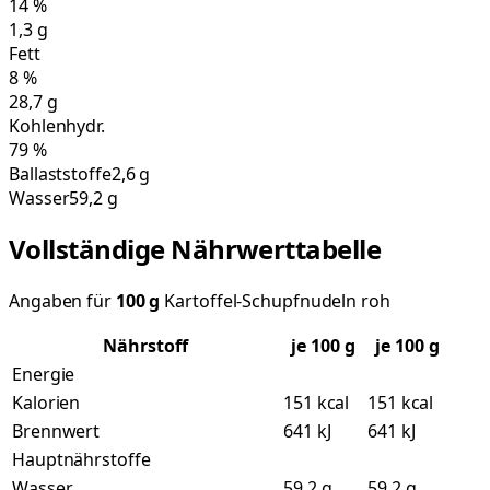
14
%
1,3
g
Fett
8
%
28,7
g
Kohlenhydr.
79
%
Ballaststoffe
2,6 g
Wasser
59,2 g
Vollständige Nährwerttabelle
Angaben für
100
g
Kartoffel-Schupfnudeln roh
Nährstoff
je
100
g
je 100 g
Energie
Kalorien
151 kcal
151 kcal
Brennwert
641 kJ
641 kJ
Hauptnährstoffe
Wasser
59,2 g
59,2 g