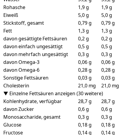
Rohasche
1,9 g
1,9 g
Eiweiß
5,0 g
5,0 g
Stickstoff, gesamt
0,79 g
0,79 g
Fett
1,3 g
1,3 g
davon gesättigte Fettsäuren
0,2 g
0,2 g
davon einfach ungesättigt
0,5 g
0,5 g
davon mehrfach ungesättigt
0,3 g
0,3 g
davon Omega-3
0,06 g
0,06 g
davon Omega-6
0,28 g
0,28 g
Sonstige Fettsäuren
0,03 g
0,03 g
Cholesterin
21,0 mg
21,0 mg
▼ Einzelne Fettsäuren anzeigen (30 weitere)
Kohlenhydrate, verfügbar
28,7 g
28,7 g
davon Zucker
0,6 g
0,6 g
Monosaccharide, gesamt
0,3 g
0,3 g
Glucose
0,18 g
0,18 g
Fructose
0,14 g
0,14 g