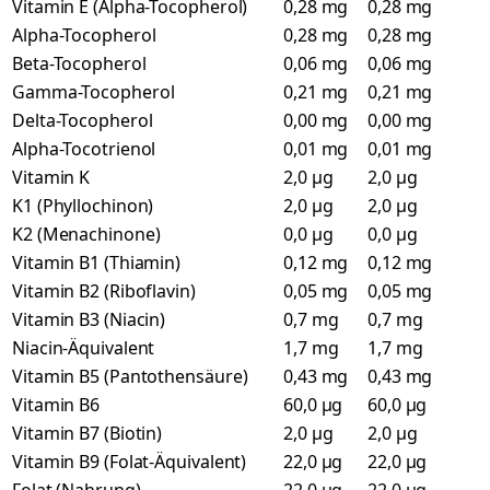
Vitamin E (Alpha-Tocopherol)
0,28 mg
0,28 mg
Alpha-Tocopherol
0,28 mg
0,28 mg
Beta-Tocopherol
0,06 mg
0,06 mg
Gamma-Tocopherol
0,21 mg
0,21 mg
Delta-Tocopherol
0,00 mg
0,00 mg
Alpha-Tocotrienol
0,01 mg
0,01 mg
Vitamin K
2,0 µg
2,0 µg
K1 (Phyllochinon)
2,0 µg
2,0 µg
K2 (Menachinone)
0,0 µg
0,0 µg
Vitamin B1 (Thiamin)
0,12 mg
0,12 mg
Vitamin B2 (Riboflavin)
0,05 mg
0,05 mg
Vitamin B3 (Niacin)
0,7 mg
0,7 mg
Niacin-Äquivalent
1,7 mg
1,7 mg
Vitamin B5 (Pantothensäure)
0,43 mg
0,43 mg
Vitamin B6
60,0 µg
60,0 µg
Vitamin B7 (Biotin)
2,0 µg
2,0 µg
Vitamin B9 (Folat-Äquivalent)
22,0 µg
22,0 µg