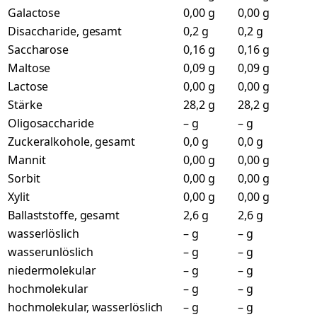
Galactose
0,00 g
0,00 g
Disaccharide, gesamt
0,2 g
0,2 g
Saccharose
0,16 g
0,16 g
Maltose
0,09 g
0,09 g
Lactose
0,00 g
0,00 g
Stärke
28,2 g
28,2 g
Oligosaccharide
– g
– g
Zuckeralkohole, gesamt
0,0 g
0,0 g
Mannit
0,00 g
0,00 g
Sorbit
0,00 g
0,00 g
Xylit
0,00 g
0,00 g
Ballaststoffe, gesamt
2,6 g
2,6 g
wasserlöslich
– g
– g
wasserunlöslich
– g
– g
niedermolekular
– g
– g
hochmolekular
– g
– g
hochmolekular, wasserlöslich
– g
– g