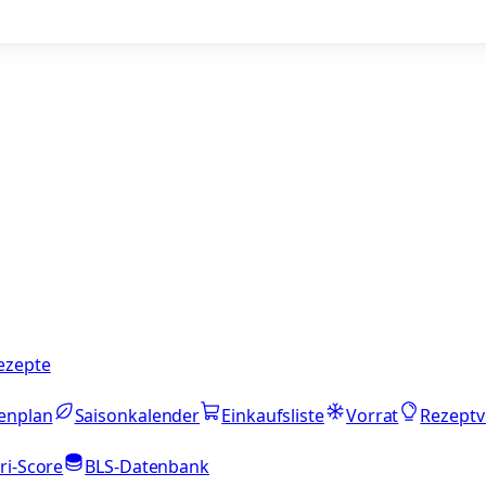
ezepte
enplan
Saisonkalender
Einkaufsliste
Vorrat
Rezeptv
ri-Score
BLS-Datenbank