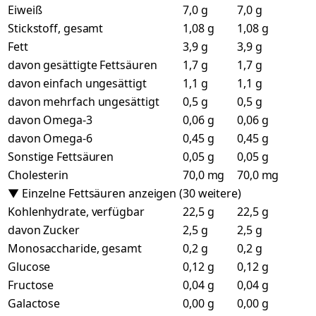
Eiweiß
7,0 g
7,0 g
Stickstoff, gesamt
1,08 g
1,08 g
Fett
3,9 g
3,9 g
davon gesättigte Fettsäuren
1,7 g
1,7 g
davon einfach ungesättigt
1,1 g
1,1 g
davon mehrfach ungesättigt
0,5 g
0,5 g
davon Omega-3
0,06 g
0,06 g
davon Omega-6
0,45 g
0,45 g
Sonstige Fettsäuren
0,05 g
0,05 g
Cholesterin
70,0 mg
70,0 mg
▼ Einzelne Fettsäuren anzeigen (30 weitere)
Kohlenhydrate, verfügbar
22,5 g
22,5 g
davon Zucker
2,5 g
2,5 g
Monosaccharide, gesamt
0,2 g
0,2 g
Glucose
0,12 g
0,12 g
Fructose
0,04 g
0,04 g
Galactose
0,00 g
0,00 g