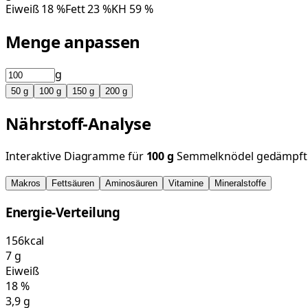
Eiweiß
18
%
Fett
23
%
KH
59
%
Menge anpassen
g
50
g
100
g
150
g
200
g
Nährstoff-Analyse
Interaktive Diagramme für
100
g
Semmelknödel gedämpft
Makros
Fettsäuren
Aminosäuren
Vitamine
Mineralstoffe
Energie-Verteilung
156
kcal
7
g
Eiweiß
18
%
3,9
g