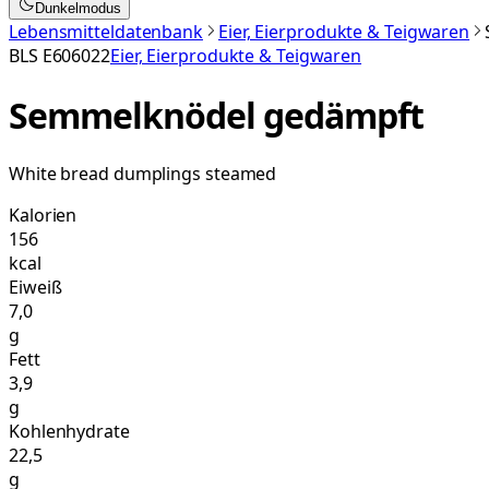
Dunkelmodus
Lebensmitteldatenbank
Eier, Eierprodukte & Teigwaren
BLS
E606022
Eier, Eierprodukte & Teigwaren
Semmelknödel gedämpft
White bread dumplings steamed
Kalorien
156
kcal
Eiweiß
7,0
g
Fett
3,9
g
Kohlenhydrate
22,5
g