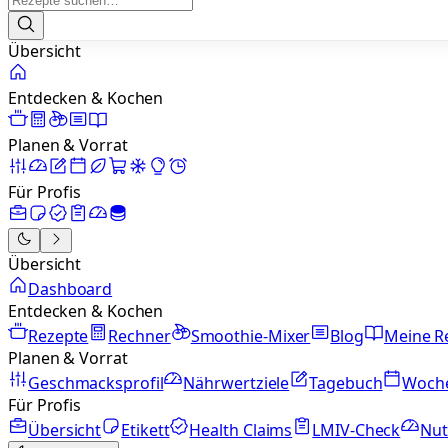
Übersicht
Entdecken & Kochen
Planen & Vorrat
Für Profis
Übersicht
Dashboard
Entdecken & Kochen
Rezepte
Rechner
Smoothie-Mixer
Blog
Meine R
Planen & Vorrat
Geschmacksprofil
Nährwertziele
Tagebuch
Woch
Für Profis
Übersicht
Etikett
Health Claims
LMIV-Check
Nut