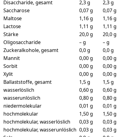
Disaccharide, gesamt
2,3 g
2,3 g
Saccharose
0,07 g
0,07 g
Maltose
1,16 g
1,16 g
Lactose
1,11 g
1,11 g
Stärke
20,0 g
20,0 g
Oligosaccharide
– g
– g
Zuckeralkohole, gesamt
0,0 g
0,0 g
Mannit
0,00 g
0,00 g
Sorbit
0,00 g
0,00 g
Xylit
0,00 g
0,00 g
Ballaststoffe, gesamt
1,5 g
1,5 g
wasserlöslich
0,60 g
0,60 g
wasserunlöslich
0,80 g
0,80 g
niedermolekular
0,01 g
0,01 g
hochmolekular
1,50 g
1,50 g
hochmolekular, wasserlöslich
0,03 g
0,03 g
hochmolekular, wasserunlöslich
0,03 g
0,03 g