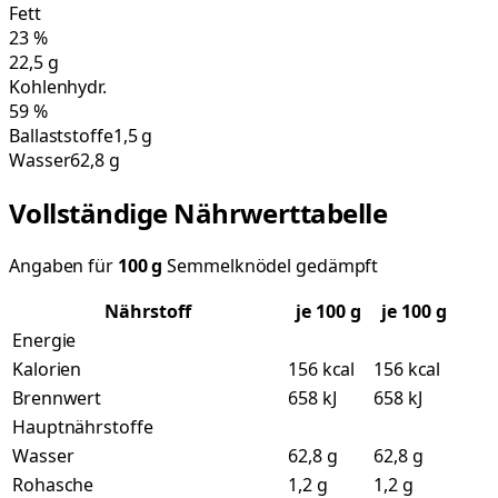
Fett
23
%
22,5
g
Kohlenhydr.
59
%
Ballaststoffe
1,5 g
Wasser
62,8 g
Vollständige Nährwerttabelle
Angaben für
100
g
Semmelknödel gedämpft
Nährstoff
je
100
g
je 100 g
Energie
Kalorien
156 kcal
156 kcal
Brennwert
658 kJ
658 kJ
Hauptnährstoffe
Wasser
62,8 g
62,8 g
Rohasche
1,2 g
1,2 g