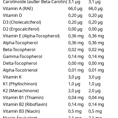
Carotinoide (außer Beta-Carotin)
3,1 µg
3,1 µg
Vitamin A (RAE)
66,0 µg
66,0 µg
Vitamin D
0,20 µg
0,20 µg
D3 (Cholecalciferol)
0,20 µg
0,20 µg
D2 (Ergocalciferol)
0,00 µg
0,00 µg
Vitamin E (Alpha-Tocopherol)
0,36 mg
0,36 mg
Alpha-Tocopherol
0,36 mg
0,36 mg
Beta-Tocopherol
0,02 mg
0,02 mg
Gamma-Tocopherol
0,14 mg
0,14 mg
Delta-Tocopherol
0,00 mg
0,00 mg
Alpha-Tocotrienol
0,01 mg
0,01 mg
Vitamin K
3,0 µg
3,0 µg
K1 (Phyllochinon)
1,0 µg
1,0 µg
K2 (Menachinone)
2,0 µg
2,0 µg
Vitamin B1 (Thiamin)
0,04 mg
0,04 mg
Vitamin B2 (Riboflavin)
0,14 mg
0,14 mg
Vitamin B3 (Niacin)
0,5 mg
0,5 mg