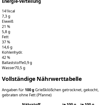
Energie-Verteilung
141
kcal
7,3
g
Eiweiß
21
%
5,8
g
Fett
37
%
14,6
g
Kohlenhydr.
42
%
Ballaststoffe
0,9 g
Wasser
70,5 g
Vollständige Nährwerttabelle
Angaben für
100
g
Grießklößchen getrocknet, gekocht,
gebraten ohne Fett (Pfanne)
Nährstoff
je
100
g
je 100 g