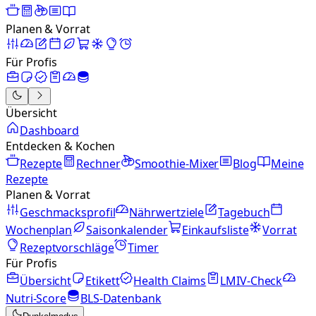
Planen & Vorrat
Für Profis
Übersicht
Dashboard
Entdecken & Kochen
Rezepte
Rechner
Smoothie-Mixer
Blog
Meine
Rezepte
Planen & Vorrat
Geschmacksprofil
Nährwertziele
Tagebuch
Wochenplan
Saisonkalender
Einkaufsliste
Vorrat
Rezeptvorschläge
Timer
Für Profis
Übersicht
Etikett
Health Claims
LMIV-Check
Nutri-Score
BLS-Datenbank