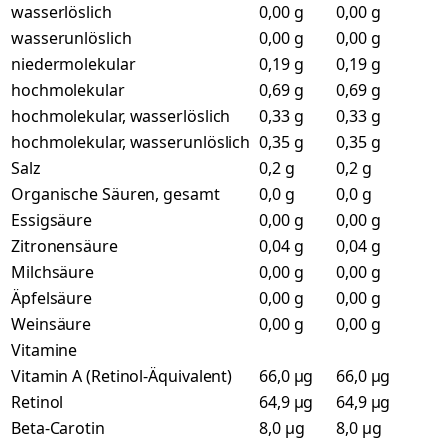
wasserlöslich
0,00 g
0,00 g
wasserunlöslich
0,00 g
0,00 g
niedermolekular
0,19 g
0,19 g
hochmolekular
0,69 g
0,69 g
hochmolekular, wasserlöslich
0,33 g
0,33 g
hochmolekular, wasserunlöslich
0,35 g
0,35 g
Salz
0,2 g
0,2 g
Organische Säuren, gesamt
0,0 g
0,0 g
Essigsäure
0,00 g
0,00 g
Zitronensäure
0,04 g
0,04 g
Milchsäure
0,00 g
0,00 g
Äpfelsäure
0,00 g
0,00 g
Weinsäure
0,00 g
0,00 g
Vitamine
Vitamin A (Retinol-Äquivalent)
66,0 µg
66,0 µg
Retinol
64,9 µg
64,9 µg
Beta-Carotin
8,0 µg
8,0 µg