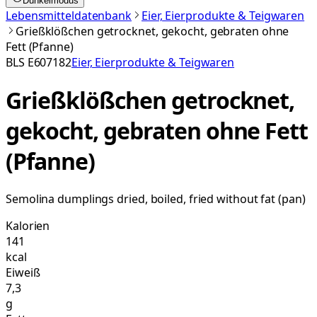
Dunkelmodus
Lebensmitteldatenbank
Eier, Eierprodukte & Teigwaren
Grießklößchen getrocknet, gekocht, gebraten ohne
Fett (Pfanne)
BLS
E607182
Eier, Eierprodukte & Teigwaren
Grießklößchen getrocknet,
gekocht, gebraten ohne Fett
(Pfanne)
Semolina dumplings dried, boiled, fried without fat (pan)
Kalorien
141
kcal
Eiweiß
7,3
g