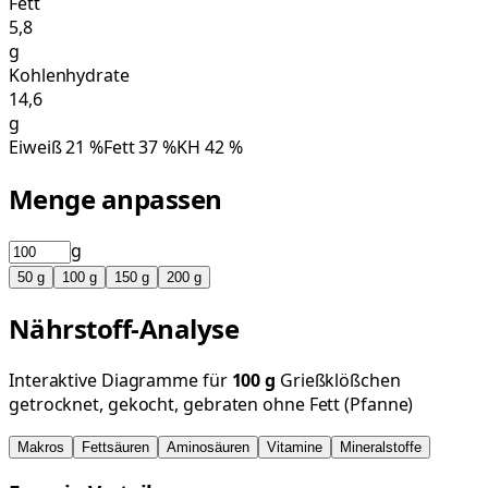
Fett
5,8
g
Kohlenhydrate
14,6
g
Eiweiß
21
%
Fett
37
%
KH
42
%
Menge anpassen
g
50
g
100
g
150
g
200
g
Nährstoff-Analyse
Interaktive Diagramme für
100
g
Grießklößchen
getrocknet, gekocht, gebraten ohne Fett (Pfanne)
Makros
Fettsäuren
Aminosäuren
Vitamine
Mineralstoffe