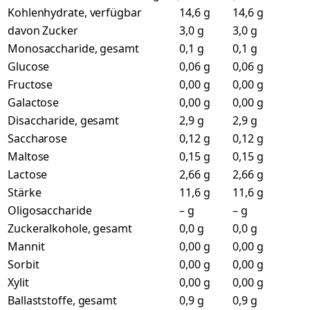
Kohlenhydrate, verfügbar
14,6 g
14,6 g
davon Zucker
3,0 g
3,0 g
Monosaccharide, gesamt
0,1 g
0,1 g
Glucose
0,06 g
0,06 g
Fructose
0,00 g
0,00 g
Galactose
0,00 g
0,00 g
Disaccharide, gesamt
2,9 g
2,9 g
Saccharose
0,12 g
0,12 g
Maltose
0,15 g
0,15 g
Lactose
2,66 g
2,66 g
Stärke
11,6 g
11,6 g
Oligosaccharide
– g
– g
Zuckeralkohole, gesamt
0,0 g
0,0 g
Mannit
0,00 g
0,00 g
Sorbit
0,00 g
0,00 g
Xylit
0,00 g
0,00 g
Ballaststoffe, gesamt
0,9 g
0,9 g