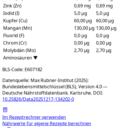
Zink (Zn)
0,69 mg
0,69 mg
Iodid (I)
5,0 µg
5,0 µg
Kupfer (Cu)
60,00 µg
60,00 µg
Mangan (Mn)
130,00 µg
130,00 µg
Fluorid (F)
0,0 µg
0,0 µg
Chrom (Cr)
0,00 µg
0,00 µg
Molybdän (Mo)
2,70 µg
2,70 µg
Aminosäuren
▼
BLS-Code:
E607182
Datenquelle:
Max Rubner-Institut (2025):
Bundeslebensmittelschlüssel (BLS), Version 4.0 —
Deutsche Nährstoffdatenbank. Karlsruhe.
DOI:
10.25826/Data20251217-134202-0
Im Rezeptrechner verwenden
Nährwerte für eigene Rezepte berechnen