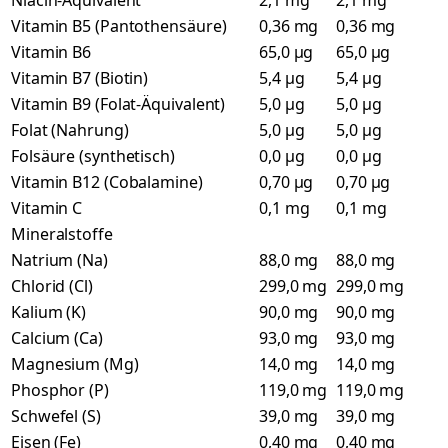
Niacin-Äquivalent
2,1 mg
2,1 mg
Vitamin B5 (Pantothensäure)
0,36 mg
0,36 mg
Vitamin B6
65,0 µg
65,0 µg
Vitamin B7 (Biotin)
5,4 µg
5,4 µg
Vitamin B9 (Folat-Äquivalent)
5,0 µg
5,0 µg
Folat (Nahrung)
5,0 µg
5,0 µg
Folsäure (synthetisch)
0,0 µg
0,0 µg
Vitamin B12 (Cobalamine)
0,70 µg
0,70 µg
Vitamin C
0,1 mg
0,1 mg
Mineralstoffe
Natrium (Na)
88,0 mg
88,0 mg
Chlorid (Cl)
299,0 mg
299,0 mg
Kalium (K)
90,0 mg
90,0 mg
Calcium (Ca)
93,0 mg
93,0 mg
Magnesium (Mg)
14,0 mg
14,0 mg
Phosphor (P)
119,0 mg
119,0 mg
Schwefel (S)
39,0 mg
39,0 mg
Eisen (Fe)
0,40 mg
0,40 mg