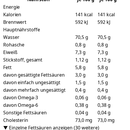
Energie
Kalorien
141 kcal
141 kcal
Brennwert
592 kJ
592 kJ
Hauptnährstoffe
Wasser
70,5 g
70,5 g
Rohasche
0,8 g
0,8 g
Eiweiß
7,3 g
7,3 g
Stickstoff, gesamt
1,12 g
1,12 g
Fett
5,8 g
5,8 g
davon gesättigte Fettsäuren
3,0 g
3,0 g
davon einfach ungesättigt
1,5 g
1,5 g
davon mehrfach ungesättigt
0,4 g
0,4 g
davon Omega-3
0,06 g
0,06 g
davon Omega-6
0,38 g
0,38 g
Sonstige Fettsäuren
0,04 g
0,04 g
Cholesterin
73,0 mg
73,0 mg
▼ Einzelne Fettsäuren anzeigen (30 weitere)