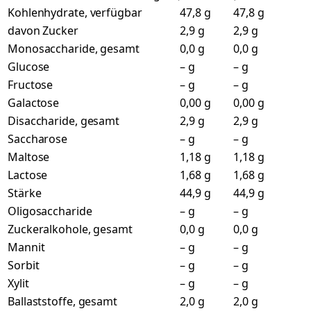
Kohlenhydrate, verfügbar
47,8 g
47,8 g
davon Zucker
2,9 g
2,9 g
Monosaccharide, gesamt
0,0 g
0,0 g
Glucose
– g
– g
Fructose
– g
– g
Galactose
0,00 g
0,00 g
Disaccharide, gesamt
2,9 g
2,9 g
Saccharose
– g
– g
Maltose
1,18 g
1,18 g
Lactose
1,68 g
1,68 g
Stärke
44,9 g
44,9 g
Oligosaccharide
– g
– g
Zuckeralkohole, gesamt
0,0 g
0,0 g
Mannit
– g
– g
Sorbit
– g
– g
Xylit
– g
– g
Ballaststoffe, gesamt
2,0 g
2,0 g