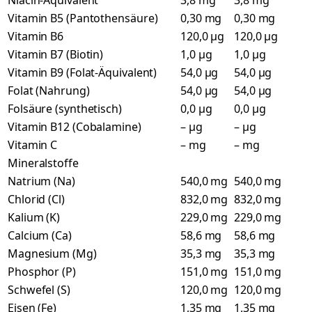
Niacin-Äquivalent
3,8 mg
3,8 mg
Vitamin B5 (Pantothensäure)
0,30 mg
0,30 mg
Vitamin B6
120,0 µg
120,0 µg
Vitamin B7 (Biotin)
1,0 µg
1,0 µg
Vitamin B9 (Folat-Äquivalent)
54,0 µg
54,0 µg
Folat (Nahrung)
54,0 µg
54,0 µg
Folsäure (synthetisch)
0,0 µg
0,0 µg
Vitamin B12 (Cobalamine)
– µg
– µg
Vitamin C
– mg
– mg
Mineralstoffe
Natrium (Na)
540,0 mg
540,0 mg
Chlorid (Cl)
832,0 mg
832,0 mg
Kalium (K)
229,0 mg
229,0 mg
Calcium (Ca)
58,6 mg
58,6 mg
Magnesium (Mg)
35,3 mg
35,3 mg
Phosphor (P)
151,0 mg
151,0 mg
Schwefel (S)
120,0 mg
120,0 mg
Eisen (Fe)
1,35 mg
1,35 mg