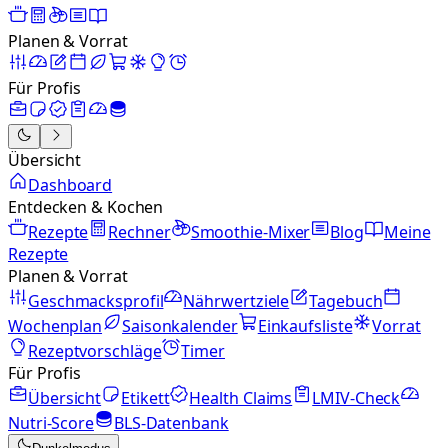
Planen & Vorrat
Für Profis
Übersicht
Dashboard
Entdecken & Kochen
Rezepte
Rechner
Smoothie-Mixer
Blog
Meine
Rezepte
Planen & Vorrat
Geschmacksprofil
Nährwertziele
Tagebuch
Wochenplan
Saisonkalender
Einkaufsliste
Vorrat
Rezeptvorschläge
Timer
Für Profis
Übersicht
Etikett
Health Claims
LMIV-Check
Nutri-Score
BLS-Datenbank