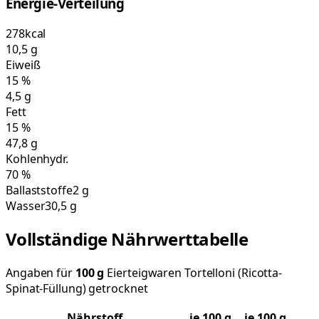
Energie-Verteilung
278
kcal
10,5
g
Eiweiß
15
%
4,5
g
Fett
15
%
47,8
g
Kohlenhydr.
70
%
Ballaststoffe
2 g
Wasser
30,5 g
Vollständige Nährwerttabelle
Angaben für
100
g
Eierteigwaren Tortelloni (Ricotta-
Spinat-Füllung) getrocknet
Nährstoff
je
100
g
je 100 g