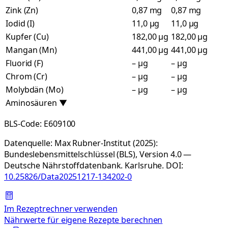
Zink (Zn)
0,87 mg
0,87 mg
Iodid (I)
11,0 µg
11,0 µg
Kupfer (Cu)
182,00 µg
182,00 µg
Mangan (Mn)
441,00 µg
441,00 µg
Fluorid (F)
– µg
– µg
Chrom (Cr)
– µg
– µg
Molybdän (Mo)
– µg
– µg
Aminosäuren
▼
BLS-Code:
E609100
Datenquelle:
Max Rubner-Institut (2025):
Bundeslebensmittelschlüssel (BLS), Version 4.0 —
Deutsche Nährstoffdatenbank. Karlsruhe.
DOI:
10.25826/Data20251217-134202-0
Im Rezeptrechner verwenden
Nährwerte für eigene Rezepte berechnen