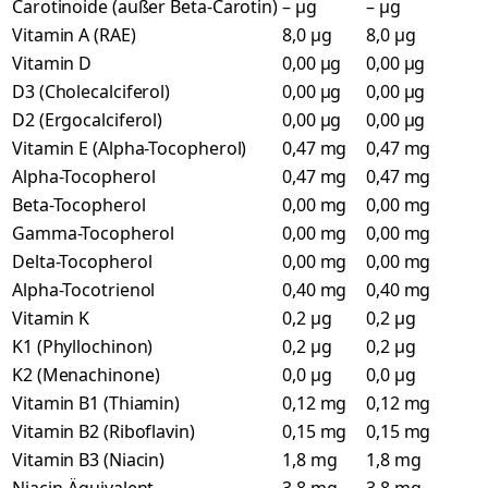
Carotinoide (außer Beta-Carotin)
– µg
– µg
Vitamin A (RAE)
8,0 µg
8,0 µg
Vitamin D
0,00 µg
0,00 µg
D3 (Cholecalciferol)
0,00 µg
0,00 µg
D2 (Ergocalciferol)
0,00 µg
0,00 µg
Vitamin E (Alpha-Tocopherol)
0,47 mg
0,47 mg
Alpha-Tocopherol
0,47 mg
0,47 mg
Beta-Tocopherol
0,00 mg
0,00 mg
Gamma-Tocopherol
0,00 mg
0,00 mg
Delta-Tocopherol
0,00 mg
0,00 mg
Alpha-Tocotrienol
0,40 mg
0,40 mg
Vitamin K
0,2 µg
0,2 µg
K1 (Phyllochinon)
0,2 µg
0,2 µg
K2 (Menachinone)
0,0 µg
0,0 µg
Vitamin B1 (Thiamin)
0,12 mg
0,12 mg
Vitamin B2 (Riboflavin)
0,15 mg
0,15 mg
Vitamin B3 (Niacin)
1,8 mg
1,8 mg