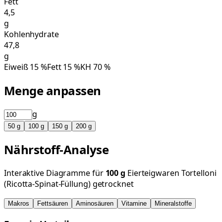
Fett
4,5
g
Kohlenhydrate
47,8
g
Eiweiß
15
%
Fett
15
%
KH
70
%
Menge anpassen
g
50
g
100
g
150
g
200
g
Nährstoff-Analyse
Interaktive Diagramme für
100
g
Eierteigwaren Tortelloni
(Ricotta-Spinat-Füllung) getrocknet
Makros
Fettsäuren
Aminosäuren
Vitamine
Mineralstoffe