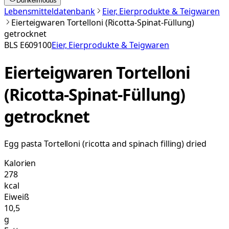
Dunkelmodus
Lebensmitteldatenbank
Eier, Eierprodukte & Teigwaren
Eierteigwaren Tortelloni (Ricotta-Spinat-Füllung)
getrocknet
BLS
E609100
Eier, Eierprodukte & Teigwaren
Eierteigwaren Tortelloni
(Ricotta-Spinat-Füllung)
getrocknet
Egg pasta Tortelloni (ricotta and spinach filling) dried
Kalorien
278
kcal
Eiweiß
10,5
g