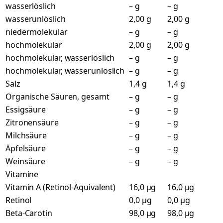
wasserlöslich
– g
– g
wasserunlöslich
2,00 g
2,00 g
niedermolekular
– g
– g
hochmolekular
2,00 g
2,00 g
hochmolekular, wasserlöslich
– g
– g
hochmolekular, wasserunlöslich
– g
– g
Salz
1,4 g
1,4 g
Organische Säuren, gesamt
– g
– g
Essigsäure
– g
– g
Zitronensäure
– g
– g
Milchsäure
– g
– g
Äpfelsäure
– g
– g
Weinsäure
– g
– g
Vitamine
Vitamin A (Retinol-Äquivalent)
16,0 µg
16,0 µg
Retinol
0,0 µg
0,0 µg
Beta-Carotin
98,0 µg
98,0 µg