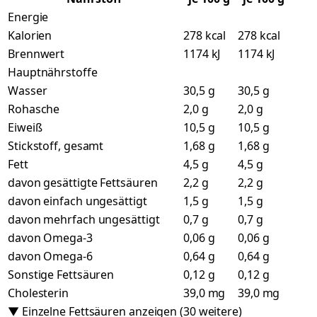
Energie
Kalorien
278 kcal
278 kcal
Brennwert
1174 kJ
1174 kJ
Hauptnährstoffe
Wasser
30,5 g
30,5 g
Rohasche
2,0 g
2,0 g
Eiweiß
10,5 g
10,5 g
Stickstoff, gesamt
1,68 g
1,68 g
Fett
4,5 g
4,5 g
davon gesättigte Fettsäuren
2,2 g
2,2 g
davon einfach ungesättigt
1,5 g
1,5 g
davon mehrfach ungesättigt
0,7 g
0,7 g
davon Omega-3
0,06 g
0,06 g
davon Omega-6
0,64 g
0,64 g
Sonstige Fettsäuren
0,12 g
0,12 g
Cholesterin
39,0 mg
39,0 mg
▼ Einzelne Fettsäuren anzeigen (30 weitere)