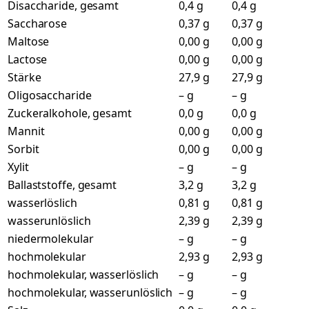
Disaccharide, gesamt
0,4 g
0,4 g
Saccharose
0,37 g
0,37 g
Maltose
0,00 g
0,00 g
Lactose
0,00 g
0,00 g
Stärke
27,9 g
27,9 g
Oligosaccharide
– g
– g
Zuckeralkohole, gesamt
0,0 g
0,0 g
Mannit
0,00 g
0,00 g
Sorbit
0,00 g
0,00 g
Xylit
– g
– g
Ballaststoffe, gesamt
3,2 g
3,2 g
wasserlöslich
0,81 g
0,81 g
wasserunlöslich
2,39 g
2,39 g
niedermolekular
– g
– g
hochmolekular
2,93 g
2,93 g
hochmolekular, wasserlöslich
– g
– g
hochmolekular, wasserunlöslich
– g
– g