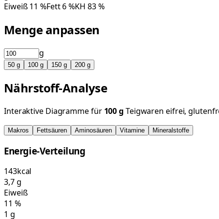
Eiweiß
11
%
Fett
6
%
KH
83
%
Menge anpassen
g
50
g
100
g
150
g
200
g
Nährstoff-Analyse
Interaktive Diagramme für
100
g
Teigwaren eifrei, glutenfr
Makros
Fettsäuren
Aminosäuren
Vitamine
Mineralstoffe
Energie-Verteilung
143
kcal
3,7
g
Eiweiß
11
%
1
g