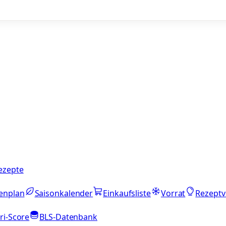
ezepte
enplan
Saisonkalender
Einkaufsliste
Vorrat
Rezeptv
ri-Score
BLS-Datenbank