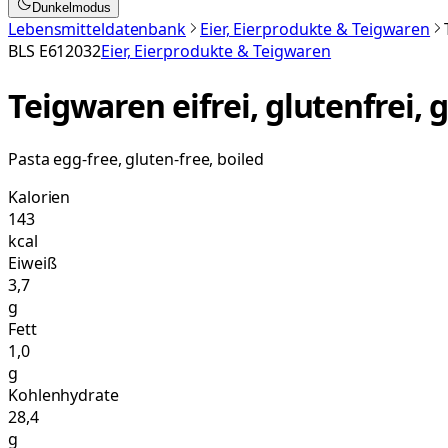
Dunkelmodus
Lebensmitteldatenbank
Eier, Eierprodukte & Teigwaren
BLS
E612032
Eier, Eierprodukte & Teigwaren
Teigwaren eifrei, glutenfrei,
Pasta egg-free, gluten-free, boiled
Kalorien
143
kcal
Eiweiß
3,7
g
Fett
1,0
g
Kohlenhydrate
28,4
g