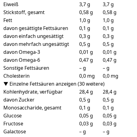
Eiweiß
3,7 g
3,7 g
Stickstoff, gesamt
0,58 g
0,58 g
Fett
1,0 g
1,0 g
davon gesättigte Fettsäuren
0,1 g
0,1 g
davon einfach ungesättigt
0,3 g
0,3 g
davon mehrfach ungesättigt
0,5 g
0,5 g
davon Omega-3
0,01 g
0,01 g
davon Omega-6
0,47 g
0,47 g
Sonstige Fettsäuren
– g
– g
Cholesterin
0,0 mg
0,0 mg
▼ Einzelne Fettsäuren anzeigen (30 weitere)
Kohlenhydrate, verfügbar
28,4 g
28,4 g
davon Zucker
0,5 g
0,5 g
Monosaccharide, gesamt
0,1 g
0,1 g
Glucose
0,05 g
0,05 g
Fructose
0,03 g
0,03 g
Galactose
– g
– g