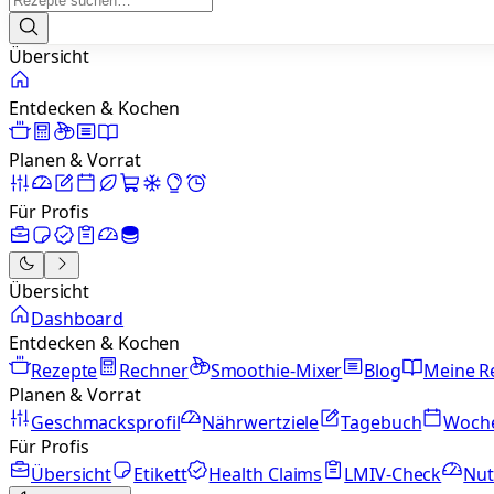
Übersicht
Entdecken & Kochen
Planen & Vorrat
Für Profis
Übersicht
Dashboard
Entdecken & Kochen
Rezepte
Rechner
Smoothie-Mixer
Blog
Meine R
Planen & Vorrat
Geschmacksprofil
Nährwertziele
Tagebuch
Woch
Für Profis
Übersicht
Etikett
Health Claims
LMIV-Check
Nut