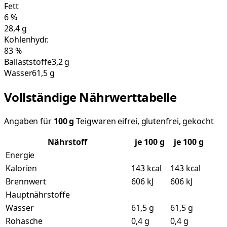
Fett
6
%
28,4
g
Kohlenhydr.
83
%
Ballaststoffe
3,2 g
Wasser
61,5 g
Vollständige Nährwerttabelle
Angaben für
100
g
Teigwaren eifrei, glutenfrei, gekocht
Nährstoff
je
100
g
je 100 g
Energie
Kalorien
143 kcal
143 kcal
Brennwert
606 kJ
606 kJ
Hauptnährstoffe
Wasser
61,5 g
61,5 g
Rohasche
0,4 g
0,4 g