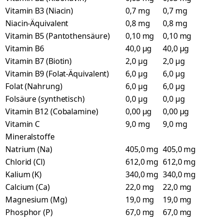
Vitamin B3 (Niacin)
0,7 mg
0,7 mg
Niacin-Äquivalent
0,8 mg
0,8 mg
Vitamin B5 (Pantothensäure)
0,10 mg
0,10 mg
Vitamin B6
40,0 µg
40,0 µg
Vitamin B7 (Biotin)
2,0 µg
2,0 µg
Vitamin B9 (Folat-Äquivalent)
6,0 µg
6,0 µg
Folat (Nahrung)
6,0 µg
6,0 µg
Folsäure (synthetisch)
0,0 µg
0,0 µg
Vitamin B12 (Cobalamine)
0,00 µg
0,00 µg
Vitamin C
9,0 mg
9,0 mg
Mineralstoffe
Natrium (Na)
405,0 mg
405,0 mg
Chlorid (Cl)
612,0 mg
612,0 mg
Kalium (K)
340,0 mg
340,0 mg
Calcium (Ca)
22,0 mg
22,0 mg
Magnesium (Mg)
19,0 mg
19,0 mg
Phosphor (P)
67,0 mg
67,0 mg