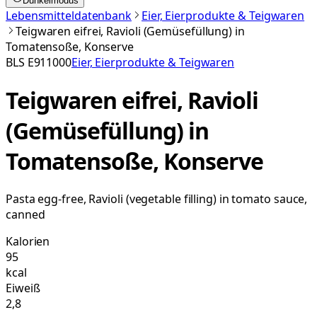
Dunkelmodus
Lebensmitteldatenbank
Eier, Eierprodukte & Teigwaren
Teigwaren eifrei, Ravioli (Gemüsefüllung) in
Tomatensoße, Konserve
BLS
E911000
Eier, Eierprodukte & Teigwaren
Teigwaren eifrei, Ravioli
(Gemüsefüllung) in
Tomatensoße, Konserve
Pasta egg-free, Ravioli (vegetable filling) in tomato sauce,
canned
Kalorien
95
kcal
Eiweiß
2,8