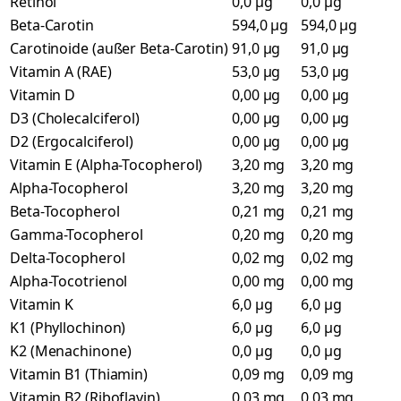
Retinol
0,0 µg
0,0 µg
Beta-Carotin
594,0 µg
594,0 µg
Carotinoide (außer Beta-Carotin)
91,0 µg
91,0 µg
Vitamin A (RAE)
53,0 µg
53,0 µg
Vitamin D
0,00 µg
0,00 µg
D3 (Cholecalciferol)
0,00 µg
0,00 µg
D2 (Ergocalciferol)
0,00 µg
0,00 µg
Vitamin E (Alpha-Tocopherol)
3,20 mg
3,20 mg
Alpha-Tocopherol
3,20 mg
3,20 mg
Beta-Tocopherol
0,21 mg
0,21 mg
Gamma-Tocopherol
0,20 mg
0,20 mg
Delta-Tocopherol
0,02 mg
0,02 mg
Alpha-Tocotrienol
0,00 mg
0,00 mg
Vitamin K
6,0 µg
6,0 µg
K1 (Phyllochinon)
6,0 µg
6,0 µg
K2 (Menachinone)
0,0 µg
0,0 µg
Vitamin B1 (Thiamin)
0,09 mg
0,09 mg
Vitamin B2 (Riboflavin)
0,03 mg
0,03 mg