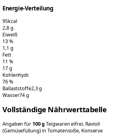
Energie-Verteilung
95
kcal
2,8
g
Eiweiß
13
%
1,1
g
Fett
11
%
17
g
Kohlenhydr.
76
%
Ballaststoffe
2,3 g
Wasser
74 g
Vollständige Nährwerttabelle
Angaben für
100
g
Teigwaren eifrei, Ravioli
(Gemüsefüllung) in Tomatensoße, Konserve