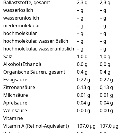
Ballaststoffe, gesamt
2,3 g
2,3 g
wasserlöslich
– g
– g
wasserunlöslich
– g
– g
niedermolekular
– g
– g
hochmolekular
– g
– g
hochmolekular, wasserlöslich
– g
– g
hochmolekular, wasserunlöslich
– g
– g
Salz
1,0 g
1,0 g
Alkohol (Ethanol)
0,0 g
0,0 g
Organische Säuren, gesamt
0,4 g
0,4 g
Essigsäure
0,22 g
0,22 g
Zitronensäure
0,13 g
0,13 g
Milchsäure
0,01 g
0,01 g
Äpfelsäure
0,04 g
0,04 g
Weinsäure
0,00 g
0,00 g
Vitamine
Vitamin A (Retinol-Äquivalent)
107,0 µg
107,0 µg