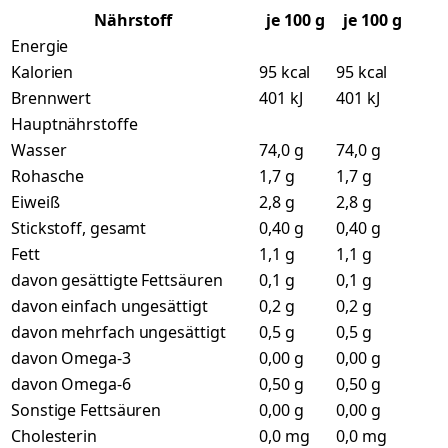
Nährstoff
je
100
g
je 100 g
Energie
Kalorien
95 kcal
95 kcal
Brennwert
401 kJ
401 kJ
Hauptnährstoffe
Wasser
74,0 g
74,0 g
Rohasche
1,7 g
1,7 g
Eiweiß
2,8 g
2,8 g
Stickstoff, gesamt
0,40 g
0,40 g
Fett
1,1 g
1,1 g
davon gesättigte Fettsäuren
0,1 g
0,1 g
davon einfach ungesättigt
0,2 g
0,2 g
davon mehrfach ungesättigt
0,5 g
0,5 g
davon Omega-3
0,00 g
0,00 g
davon Omega-6
0,50 g
0,50 g
Sonstige Fettsäuren
0,00 g
0,00 g
Cholesterin
0,0 mg
0,0 mg