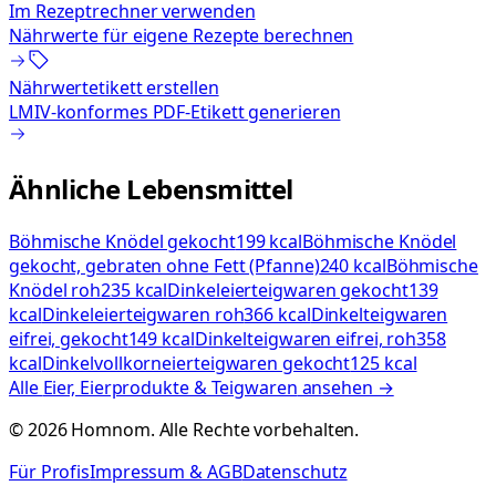
Im Rezeptrechner verwenden
Nährwerte für eigene Rezepte berechnen
Nährwertetikett erstellen
LMIV-konformes PDF-Etikett generieren
Ähnliche Lebensmittel
Böhmische Knödel gekocht
199 kcal
Böhmische Knödel
gekocht, gebraten ohne Fett (Pfanne)
240 kcal
Böhmische
Knödel roh
235 kcal
Dinkeleierteigwaren gekocht
139
kcal
Dinkeleierteigwaren roh
366 kcal
Dinkelteigwaren
eifrei, gekocht
149 kcal
Dinkelteigwaren eifrei, roh
358
kcal
Dinkelvollkorneierteigwaren gekocht
125 kcal
Alle
Eier, Eierprodukte & Teigwaren
ansehen →
©
2026
Homnom. Alle Rechte vorbehalten.
Für Profis
Impressum & AGB
Datenschutz