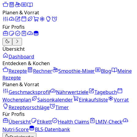
Planen & Vorrat
Für Profis
Übersicht
Dashboard
Entdecken & Kochen
Rezepte
Rechner
Smoothie-Mixer
Blog
Meine
Rezepte
Planen & Vorrat
Geschmacksprofil
Nährwertziele
Tagebuch
Wochenplan
Saisonkalender
Einkaufsliste
Vorrat
Rezeptvorschläge
Timer
Für Profis
Übersicht
Etikett
Health Claims
LMIV-Check
Nutri-Score
BLS-Datenbank