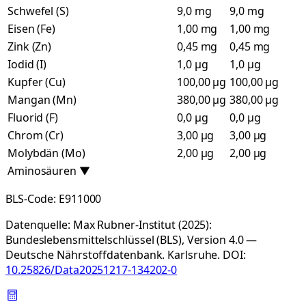
Schwefel (S)
9,0 mg
9,0 mg
Eisen (Fe)
1,00 mg
1,00 mg
Zink (Zn)
0,45 mg
0,45 mg
Iodid (I)
1,0 µg
1,0 µg
Kupfer (Cu)
100,00 µg
100,00 µg
Mangan (Mn)
380,00 µg
380,00 µg
Fluorid (F)
0,0 µg
0,0 µg
Chrom (Cr)
3,00 µg
3,00 µg
Molybdän (Mo)
2,00 µg
2,00 µg
Aminosäuren
▼
BLS-Code:
E911000
Datenquelle:
Max Rubner-Institut (2025):
Bundeslebensmittelschlüssel (BLS), Version 4.0 —
Deutsche Nährstoffdatenbank. Karlsruhe.
DOI:
10.25826/Data20251217-134202-0