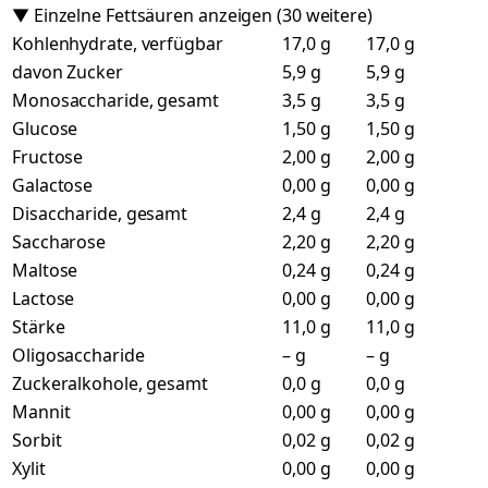
▼ Einzelne Fettsäuren anzeigen (30 weitere)
Kohlenhydrate, verfügbar
17,0 g
17,0 g
davon Zucker
5,9 g
5,9 g
Monosaccharide, gesamt
3,5 g
3,5 g
Glucose
1,50 g
1,50 g
Fructose
2,00 g
2,00 g
Galactose
0,00 g
0,00 g
Disaccharide, gesamt
2,4 g
2,4 g
Saccharose
2,20 g
2,20 g
Maltose
0,24 g
0,24 g
Lactose
0,00 g
0,00 g
Stärke
11,0 g
11,0 g
Oligosaccharide
– g
– g
Zuckeralkohole, gesamt
0,0 g
0,0 g
Mannit
0,00 g
0,00 g
Sorbit
0,02 g
0,02 g
Xylit
0,00 g
0,00 g