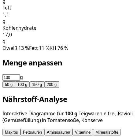
g
Fett
1,1
g
Kohlenhydrate
17,0
g
Eiweiß
13
%
Fett
11
%
KH
76
%
Menge anpassen
g
50
g
100
g
150
g
200
g
Nährstoff-Analyse
Interaktive Diagramme für
100
g
Teigwaren eifrei, Ravioli
(Gemüsefüllung) in Tomatensoße, Konserve
Makros
Fettsäuren
Aminosäuren
Vitamine
Mineralstoffe