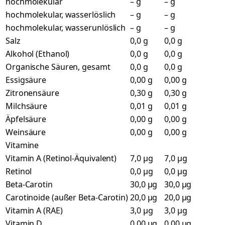
hochmolekular
– g
– g
hochmolekular, wasserlöslich
– g
– g
hochmolekular, wasserunlöslich
– g
– g
Salz
0,0 g
0,0 g
Alkohol (Ethanol)
0,0 g
0,0 g
Organische Säuren, gesamt
0,0 g
0,0 g
Essigsäure
0,00 g
0,00 g
Zitronensäure
0,30 g
0,30 g
Milchsäure
0,01 g
0,01 g
Äpfelsäure
0,00 g
0,00 g
Weinsäure
0,00 g
0,00 g
Vitamine
Vitamin A (Retinol-Äquivalent)
7,0 µg
7,0 µg
Retinol
0,0 µg
0,0 µg
Beta-Carotin
30,0 µg
30,0 µg
Carotinoide (außer Beta-Carotin)
20,0 µg
20,0 µg
Vitamin A (RAE)
3,0 µg
3,0 µg
Vitamin D
0,00 µg
0,00 µg