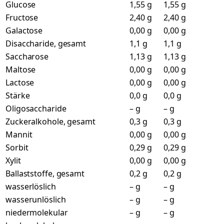
Glucose
1,55 g
1,55 g
Fructose
2,40 g
2,40 g
Galactose
0,00 g
0,00 g
Disaccharide, gesamt
1,1 g
1,1 g
Saccharose
1,13 g
1,13 g
Maltose
0,00 g
0,00 g
Lactose
0,00 g
0,00 g
Stärke
0,0 g
0,0 g
Oligosaccharide
– g
– g
Zuckeralkohole, gesamt
0,3 g
0,3 g
Mannit
0,00 g
0,00 g
Sorbit
0,29 g
0,29 g
Xylit
0,00 g
0,00 g
Ballaststoffe, gesamt
0,2 g
0,2 g
wasserlöslich
– g
– g
wasserunlöslich
– g
– g
niedermolekular
– g
– g