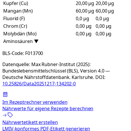
Kupfer (Cu)
20,00 µg
20,00 µg
Mangan (Mn)
60,00 µg
60,00 µg
Fluorid (F)
0,0 µg
0,0 µg
Chrom (Cr)
0,00 µg
0,00 µg
Molybdän (Mo)
0,00 µg
0,00 µg
Aminosäuren
▼
BLS-Code:
F013700
Datenquelle:
Max Rubner-Institut (2025):
Bundeslebensmittelschlüssel (BLS), Version 4.0 —
Deutsche Nährstoffdatenbank. Karlsruhe.
DOI:
10.25826/Data20251217-134202-0
Im Rezeptrechner verwenden
Nährwerte für eigene Rezepte berechnen
Nährwertetikett erstellen
LMIV-konformes PDF-Etikett generieren