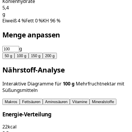
Kohlenhydrate
5,4
g
Eiweiß
4
%
Fett
0
%
KH
96
%
Menge anpassen
g
50
g
100
g
150
g
200
g
Nährstoff-Analyse
Interaktive Diagramme für
100
g
Mehrfruchtnektar mit
Süßungsmitteln
Makros
Fettsäuren
Aminosäuren
Vitamine
Mineralstoffe
Energie-Verteilung
22
kcal