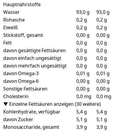
Hauptnährstoffe
Wasser
93,0 g
93,0 g
Rohasche
0,2 g
0,2 g
Eiweiß
0,2 g
0,2 g
Stickstoff, gesamt
0,00 g
0,00 g
Fett
0,0 g
0,0 g
davon gesättigte Fettsäuren
0,0 g
0,0 g
davon einfach ungesättigt
0,0 g
0,0 g
davon mehrfach ungesättigt
0,0 g
0,0 g
davon Omega-3
0,01 g
0,01 g
davon Omega-6
0,00 g
0,00 g
Sonstige Fettsäuren
0,00 g
0,00 g
Cholesterin
0,0 mg
0,0 mg
▼ Einzelne Fettsäuren anzeigen (30 weitere)
Kohlenhydrate, verfügbar
5,4 g
5,4 g
davon Zucker
5,1 g
5,1 g
Monosaccharide, gesamt
3,9 g
3,9 g