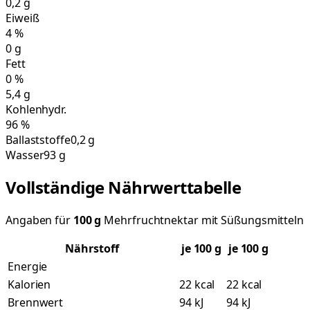
0,2
g
Eiweiß
4
%
0
g
Fett
0
%
5,4
g
Kohlenhydr.
96
%
Ballaststoffe
0,2 g
Wasser
93 g
Vollständige Nährwerttabelle
Angaben für
100
g
Mehrfruchtnektar mit Süßungsmitteln
Nährstoff
je
100
g
je 100 g
Energie
Kalorien
22 kcal
22 kcal
Brennwert
94 kJ
94 kJ