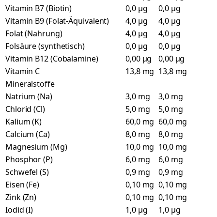
Vitamin B7 (Biotin)
0,0 µg
0,0 µg
Vitamin B9 (Folat-Äquivalent)
4,0 µg
4,0 µg
Folat (Nahrung)
4,0 µg
4,0 µg
Folsäure (synthetisch)
0,0 µg
0,0 µg
Vitamin B12 (Cobalamine)
0,00 µg
0,00 µg
Vitamin C
13,8 mg
13,8 mg
Mineralstoffe
Natrium (Na)
3,0 mg
3,0 mg
Chlorid (Cl)
5,0 mg
5,0 mg
Kalium (K)
60,0 mg
60,0 mg
Calcium (Ca)
8,0 mg
8,0 mg
Magnesium (Mg)
10,0 mg
10,0 mg
Phosphor (P)
6,0 mg
6,0 mg
Schwefel (S)
0,9 mg
0,9 mg
Eisen (Fe)
0,10 mg
0,10 mg
Zink (Zn)
0,10 mg
0,10 mg
Iodid (I)
1,0 µg
1,0 µg