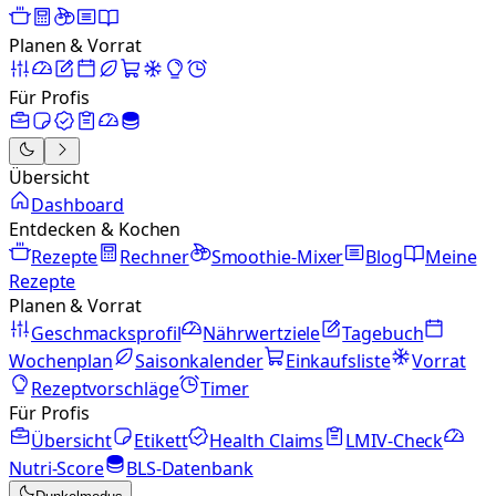
Planen & Vorrat
Für Profis
Übersicht
Dashboard
Entdecken & Kochen
Rezepte
Rechner
Smoothie-Mixer
Blog
Meine
Rezepte
Planen & Vorrat
Geschmacksprofil
Nährwertziele
Tagebuch
Wochenplan
Saisonkalender
Einkaufsliste
Vorrat
Rezeptvorschläge
Timer
Für Profis
Übersicht
Etikett
Health Claims
LMIV-Check
Nutri-Score
BLS-Datenbank