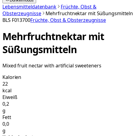
Dunkelmodus
Lebensmitteldatenbank
Früchte, Obst &
Obsterzeugnisse
Mehrfruchtnektar mit Süßungsmitteln
BLS
F013700
Früchte, Obst & Obsterzeugnisse
Mehrfruchtnektar mit
Süßungsmitteln
Mixed fruit nectar with artificial sweeteners
Kalorien
22
kcal
Eiweiß
0,2
g
Fett
0,0
g