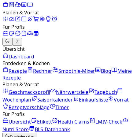
Planen & Vorrat
Für Profis
Übersicht
Dashboard
Entdecken & Kochen
Rezepte
Rechner
Smoothie-Mixer
Blog
Meine
Rezepte
Planen & Vorrat
Geschmacksprofil
Nährwertziele
Tagebuch
Wochenplan
Saisonkalender
Einkaufsliste
Vorrat
Rezeptvorschläge
Timer
Für Profis
Übersicht
Etikett
Health Claims
LMIV-Check
Nutri-Score
BLS-Datenbank