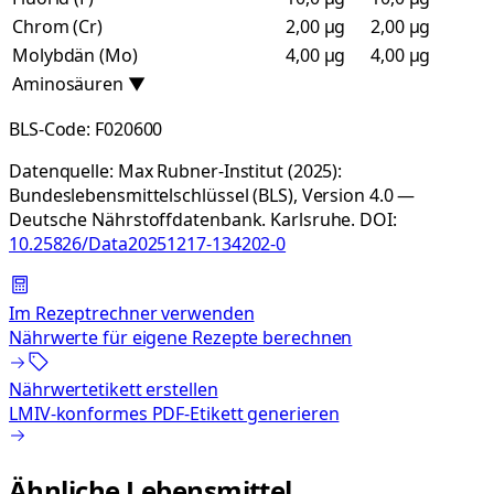
Chrom (Cr)
2,00 µg
2,00 µg
Molybdän (Mo)
4,00 µg
4,00 µg
Aminosäuren
▼
BLS-Code:
F020600
Datenquelle:
Max Rubner-Institut (2025):
Bundeslebensmittelschlüssel (BLS), Version 4.0 —
Deutsche Nährstoffdatenbank. Karlsruhe.
DOI:
10.25826/Data20251217-134202-0
Im Rezeptrechner verwenden
Nährwerte für eigene Rezepte berechnen
Nährwertetikett erstellen
LMIV-konformes PDF-Etikett generieren
Ähnliche Lebensmittel