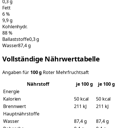
0,3
g
Fett
6
%
9,9
g
Kohlenhydr.
88
%
Ballaststoffe
0,3 g
Wasser
87,4 g
Vollständige Nährwerttabelle
Angaben für
100
g
Roter Mehrfruchtsaft
Nährstoff
je
100
g
je 100 g
Energie
Kalorien
50 kcal
50 kcal
Brennwert
211 kJ
211 kJ
Hauptnährstoffe
Wasser
87,4 g
87,4 g