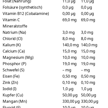
Folat (Nahrung)
11,0 µg
11,0 µg
Folsäure (synthetisch)
0,0 µg
0,0 µg
Vitamin B12 (Cobalamine)
0,00 µg
0,00 µg
Vitamin C
69,0 mg
69,0 mg
Mineralstoffe
Natrium (Na)
3,0 mg
3,0 mg
Chlorid (Cl)
8,0 mg
8,0 mg
Kalium (K)
140,0 mg
140,0 mg
Calcium (Ca)
15,0 mg
15,0 mg
Magnesium (Mg)
10,0 mg
10,0 mg
Phosphor (P)
19,0 mg
19,0 mg
Schwefel (S)
– mg
– mg
Eisen (Fe)
0,50 mg
0,50 mg
Zink (Zn)
0,10 mg
0,10 mg
Iodid (I)
1,0 µg
1,0 µg
Kupfer (Cu)
50,00 µg
50,00 µg
Mangan (Mn)
330,00 µg
330,00 µg
Fluorid (F)
10,0 µg
10,0 µg