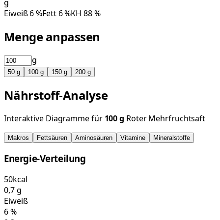
g
Eiweiß
6
%
Fett
6
%
KH
88
%
Menge anpassen
g
50
g
100
g
150
g
200
g
Nährstoff-Analyse
Interaktive Diagramme für
100
g
Roter Mehrfruchtsaft
Makros
Fettsäuren
Aminosäuren
Vitamine
Mineralstoffe
Energie-Verteilung
50
kcal
0,7
g
Eiweiß
6
%