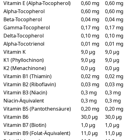
Vitamin E (Alpha-Tocopherol)
0,60 mg
0,60 mg
Alpha-Tocopherol
0,60 mg
0,60 mg
Beta-Tocopherol
0,04 mg
0,04 mg
Gamma-Tocopherol
0,17 mg
0,17 mg
Delta-Tocopherol
0,10 mg
0,10 mg
Alpha-Tocotrienol
0,01 mg
0,01 mg
Vitamin K
9,0 µg
9,0 µg
K1 (Phyllochinon)
9,0 µg
9,0 µg
K2 (Menachinone)
0,0 µg
0,0 µg
Vitamin B1 (Thiamin)
0,02 mg
0,02 mg
Vitamin B2 (Riboflavin)
0,03 mg
0,03 mg
Vitamin B3 (Niacin)
0,3 mg
0,3 mg
Niacin-Äquivalent
0,3 mg
0,3 mg
Vitamin B5 (Pantothensäure)
0,20 mg
0,20 mg
Vitamin B6
30,0 µg
30,0 µg
Vitamin B7 (Biotin)
1,0 µg
1,0 µg
Vitamin B9 (Folat-Äquivalent)
11,0 µg
11,0 µg