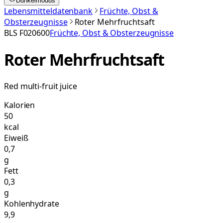
Dunkelmodus
Lebensmitteldatenbank
Früchte, Obst &
Obsterzeugnisse
Roter Mehrfruchtsaft
BLS
F020600
Früchte, Obst & Obsterzeugnisse
Roter Mehrfruchtsaft
Red multi-fruit juice
Kalorien
50
kcal
Eiweiß
0,7
g
Fett
0,3
g
Kohlenhydrate
9,9