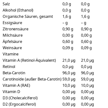
Salz
0,0 g
0,0 g
Alkohol (Ethanol)
0,0 g
0,0 g
Organische Säuren, gesamt
1,6 g
1,6 g
Essigsäure
– g
– g
Zitronensäure
0,90 g
0,90 g
Milchsäure
0,00 g
0,00 g
Äpfelsäure
0,60 g
0,60 g
Weinsäure
0,09 g
0,09 g
Vitamine
Vitamin A (Retinol-Äquivalent)
21,0 µg
21,0 µg
Retinol
0,0 µg
0,0 µg
Beta-Carotin
96,0 µg
96,0 µg
Carotinoide (außer Beta-Carotin)
59,0 µg
59,0 µg
Vitamin A (RAE)
10,0 µg
10,0 µg
Vitamin D
0,00 µg
0,00 µg
D3 (Cholecalciferol)
0,00 µg
0,00 µg
D2 (Ergocalciferol)
0,00 µg
0,00 µg