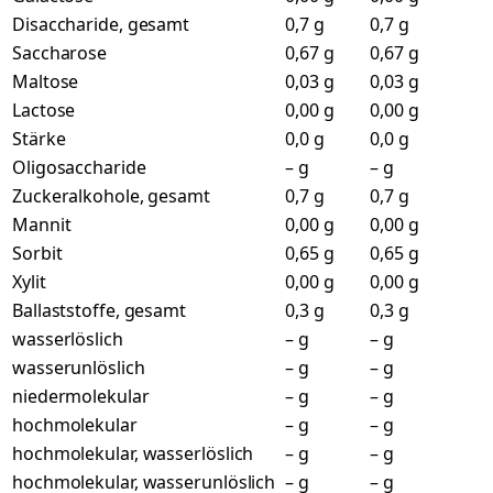
Disaccharide, gesamt
0,7 g
0,7 g
Saccharose
0,67 g
0,67 g
Maltose
0,03 g
0,03 g
Lactose
0,00 g
0,00 g
Stärke
0,0 g
0,0 g
Oligosaccharide
– g
– g
Zuckeralkohole, gesamt
0,7 g
0,7 g
Mannit
0,00 g
0,00 g
Sorbit
0,65 g
0,65 g
Xylit
0,00 g
0,00 g
Ballaststoffe, gesamt
0,3 g
0,3 g
wasserlöslich
– g
– g
wasserunlöslich
– g
– g
niedermolekular
– g
– g
hochmolekular
– g
– g
hochmolekular, wasserlöslich
– g
– g
hochmolekular, wasserunlöslich
– g
– g