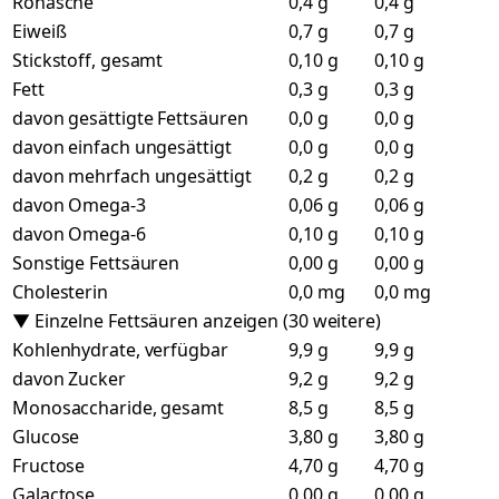
Rohasche
0,4 g
0,4 g
Eiweiß
0,7 g
0,7 g
Stickstoff, gesamt
0,10 g
0,10 g
Fett
0,3 g
0,3 g
davon gesättigte Fettsäuren
0,0 g
0,0 g
davon einfach ungesättigt
0,0 g
0,0 g
davon mehrfach ungesättigt
0,2 g
0,2 g
davon Omega-3
0,06 g
0,06 g
davon Omega-6
0,10 g
0,10 g
Sonstige Fettsäuren
0,00 g
0,00 g
Cholesterin
0,0 mg
0,0 mg
▼ Einzelne Fettsäuren anzeigen (30 weitere)
Kohlenhydrate, verfügbar
9,9 g
9,9 g
davon Zucker
9,2 g
9,2 g
Monosaccharide, gesamt
8,5 g
8,5 g
Glucose
3,80 g
3,80 g
Fructose
4,70 g
4,70 g
Galactose
0,00 g
0,00 g