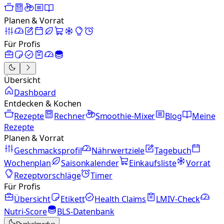
Planen & Vorrat
Für Profis
Übersicht
Dashboard
Entdecken & Kochen
Rezepte
Rechner
Smoothie-Mixer
Blog
Meine
Rezepte
Planen & Vorrat
Geschmacksprofil
Nährwertziele
Tagebuch
Wochenplan
Saisonkalender
Einkaufsliste
Vorrat
Rezeptvorschläge
Timer
Für Profis
Übersicht
Etikett
Health Claims
LMIV-Check
Nutri-Score
BLS-Datenbank