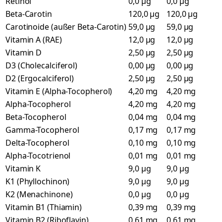
Retinol
0,0 µg
0,0 µg
Beta-Carotin
120,0 µg
120,0 µg
Carotinoide (außer Beta-Carotin)
59,0 µg
59,0 µg
Vitamin A (RAE)
12,0 µg
12,0 µg
Vitamin D
2,50 µg
2,50 µg
D3 (Cholecalciferol)
0,00 µg
0,00 µg
D2 (Ergocalciferol)
2,50 µg
2,50 µg
Vitamin E (Alpha-Tocopherol)
4,20 mg
4,20 mg
Alpha-Tocopherol
4,20 mg
4,20 mg
Beta-Tocopherol
0,04 mg
0,04 mg
Gamma-Tocopherol
0,17 mg
0,17 mg
Delta-Tocopherol
0,10 mg
0,10 mg
Alpha-Tocotrienol
0,01 mg
0,01 mg
Vitamin K
9,0 µg
9,0 µg
K1 (Phyllochinon)
9,0 µg
9,0 µg
K2 (Menachinone)
0,0 µg
0,0 µg
Vitamin B1 (Thiamin)
0,39 mg
0,39 mg
Vitamin B2 (Riboflavin)
0,61 mg
0,61 mg