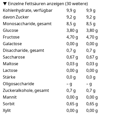
▼ Einzelne Fettsäuren anzeigen (30 weitere)
Kohlenhydrate, verfügbar
9,9 g
9,9 g
davon Zucker
9,2 g
9,2 g
Monosaccharide, gesamt
8,5 g
8,5 g
Glucose
3,80 g
3,80 g
Fructose
4,70 g
4,70 g
Galactose
0,00 g
0,00 g
Disaccharide, gesamt
0,7 g
0,7 g
Saccharose
0,67 g
0,67 g
Maltose
0,03 g
0,03 g
Lactose
0,00 g
0,00 g
Stärke
0,0 g
0,0 g
Oligosaccharide
– g
– g
Zuckeralkohole, gesamt
0,7 g
0,7 g
Mannit
0,00 g
0,00 g
Sorbit
0,65 g
0,65 g
Xylit
0,00 g
0,00 g