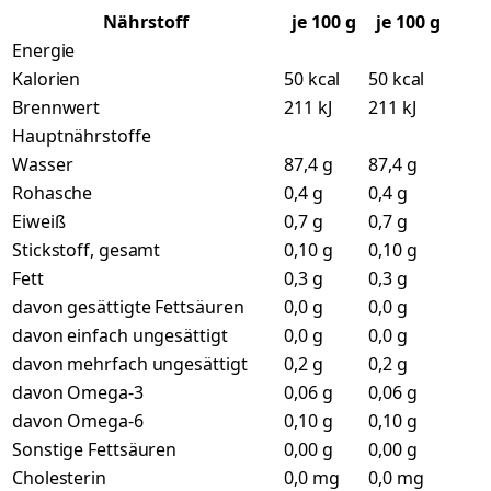
Nährstoff
je
100
g
je 100 g
Energie
Kalorien
50 kcal
50 kcal
Brennwert
211 kJ
211 kJ
Hauptnährstoffe
Wasser
87,4 g
87,4 g
Rohasche
0,4 g
0,4 g
Eiweiß
0,7 g
0,7 g
Stickstoff, gesamt
0,10 g
0,10 g
Fett
0,3 g
0,3 g
davon gesättigte Fettsäuren
0,0 g
0,0 g
davon einfach ungesättigt
0,0 g
0,0 g
davon mehrfach ungesättigt
0,2 g
0,2 g
davon Omega-3
0,06 g
0,06 g
davon Omega-6
0,10 g
0,10 g
Sonstige Fettsäuren
0,00 g
0,00 g
Cholesterin
0,0 mg
0,0 mg