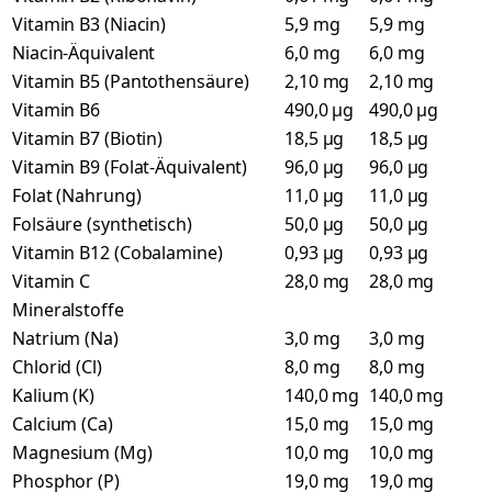
Vitamin B3 (Niacin)
5,9 mg
5,9 mg
Niacin-Äquivalent
6,0 mg
6,0 mg
Vitamin B5 (Pantothensäure)
2,10 mg
2,10 mg
Vitamin B6
490,0 µg
490,0 µg
Vitamin B7 (Biotin)
18,5 µg
18,5 µg
Vitamin B9 (Folat-Äquivalent)
96,0 µg
96,0 µg
Folat (Nahrung)
11,0 µg
11,0 µg
Folsäure (synthetisch)
50,0 µg
50,0 µg
Vitamin B12 (Cobalamine)
0,93 µg
0,93 µg
Vitamin C
28,0 mg
28,0 mg
Mineralstoffe
Natrium (Na)
3,0 mg
3,0 mg
Chlorid (Cl)
8,0 mg
8,0 mg
Kalium (K)
140,0 mg
140,0 mg
Calcium (Ca)
15,0 mg
15,0 mg
Magnesium (Mg)
10,0 mg
10,0 mg
Phosphor (P)
19,0 mg
19,0 mg