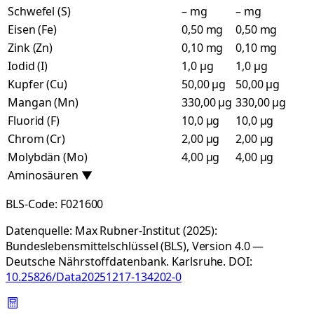
Schwefel (S)
– mg
– mg
Eisen (Fe)
0,50 mg
0,50 mg
Zink (Zn)
0,10 mg
0,10 mg
Iodid (I)
1,0 µg
1,0 µg
Kupfer (Cu)
50,00 µg
50,00 µg
Mangan (Mn)
330,00 µg
330,00 µg
Fluorid (F)
10,0 µg
10,0 µg
Chrom (Cr)
2,00 µg
2,00 µg
Molybdän (Mo)
4,00 µg
4,00 µg
Aminosäuren
▼
BLS-Code:
F021600
Datenquelle:
Max Rubner-Institut (2025):
Bundeslebensmittelschlüssel (BLS), Version 4.0 —
Deutsche Nährstoffdatenbank. Karlsruhe.
DOI:
10.25826/Data20251217-134202-0