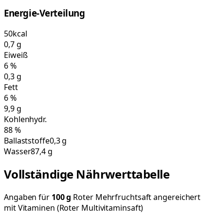
Energie-Verteilung
50
kcal
0,7
g
Eiweiß
6
%
0,3
g
Fett
6
%
9,9
g
Kohlenhydr.
88
%
Ballaststoffe
0,3 g
Wasser
87,4 g
Vollständige Nährwerttabelle
Angaben für
100
g
Roter Mehrfruchtsaft angereichert
mit Vitaminen (Roter Multivitaminsaft)