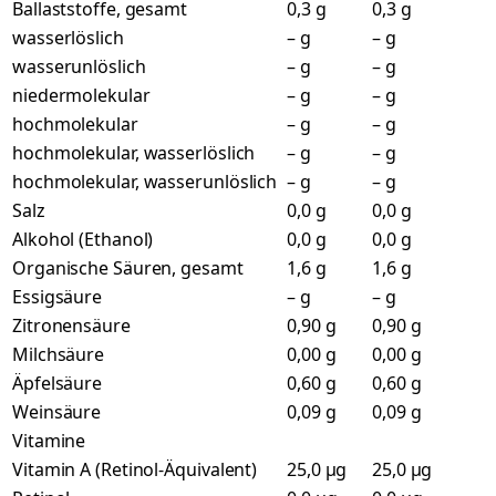
Ballaststoffe, gesamt
0,3 g
0,3 g
wasserlöslich
– g
– g
wasserunlöslich
– g
– g
niedermolekular
– g
– g
hochmolekular
– g
– g
hochmolekular, wasserlöslich
– g
– g
hochmolekular, wasserunlöslich
– g
– g
Salz
0,0 g
0,0 g
Alkohol (Ethanol)
0,0 g
0,0 g
Organische Säuren, gesamt
1,6 g
1,6 g
Essigsäure
– g
– g
Zitronensäure
0,90 g
0,90 g
Milchsäure
0,00 g
0,00 g
Äpfelsäure
0,60 g
0,60 g
Weinsäure
0,09 g
0,09 g
Vitamine
Vitamin A (Retinol-Äquivalent)
25,0 µg
25,0 µg