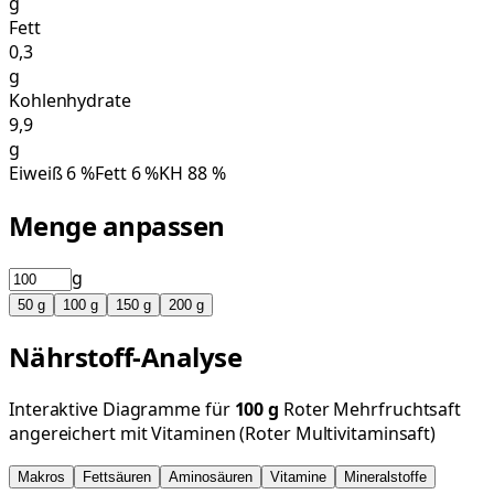
g
Fett
0,3
g
Kohlenhydrate
9,9
g
Eiweiß
6
%
Fett
6
%
KH
88
%
Menge anpassen
g
50
g
100
g
150
g
200
g
Nährstoff-Analyse
Interaktive Diagramme für
100
g
Roter Mehrfruchtsaft
angereichert mit Vitaminen (Roter Multivitaminsaft)
Makros
Fettsäuren
Aminosäuren
Vitamine
Mineralstoffe