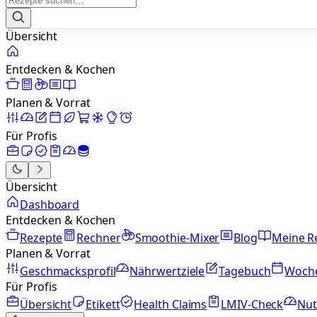
Übersicht
Entdecken & Kochen
Planen & Vorrat
Für Profis
Übersicht
Dashboard
Entdecken & Kochen
Rezepte
Rechner
Smoothie-Mixer
Blog
Meine R
Planen & Vorrat
Geschmacksprofil
Nährwertziele
Tagebuch
Woch
Für Profis
Übersicht
Etikett
Health Claims
LMIV-Check
Nut