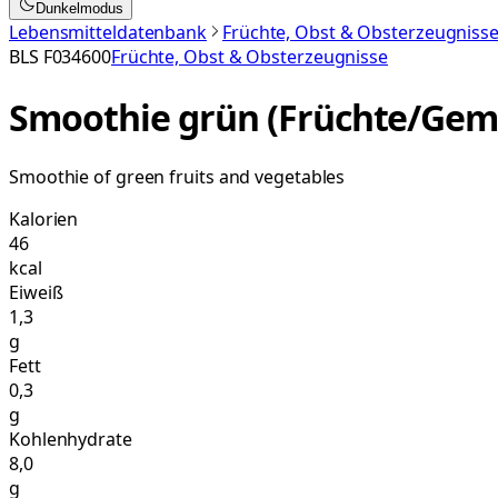
Dunkelmodus
Lebensmitteldatenbank
Früchte, Obst & Obsterzeugniss
BLS
F034600
Früchte, Obst & Obsterzeugnisse
Smoothie grün (Früchte/Gem
Smoothie of green fruits and vegetables
Kalorien
46
kcal
Eiweiß
1,3
g
Fett
0,3
g
Kohlenhydrate
8,0
g