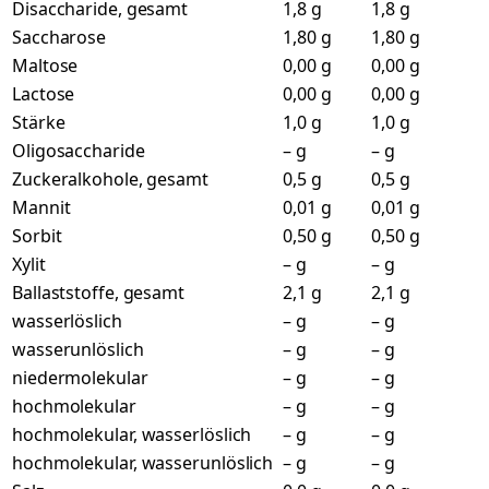
Disaccharide, gesamt
1,8 g
1,8 g
Saccharose
1,80 g
1,80 g
Maltose
0,00 g
0,00 g
Lactose
0,00 g
0,00 g
Stärke
1,0 g
1,0 g
Oligosaccharide
– g
– g
Zuckeralkohole, gesamt
0,5 g
0,5 g
Mannit
0,01 g
0,01 g
Sorbit
0,50 g
0,50 g
Xylit
– g
– g
Ballaststoffe, gesamt
2,1 g
2,1 g
wasserlöslich
– g
– g
wasserunlöslich
– g
– g
niedermolekular
– g
– g
hochmolekular
– g
– g
hochmolekular, wasserlöslich
– g
– g
hochmolekular, wasserunlöslich
– g
– g