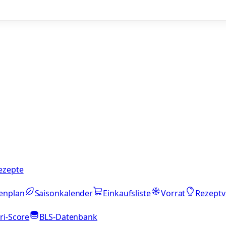
ezepte
enplan
Saisonkalender
Einkaufsliste
Vorrat
Rezeptv
ri-Score
BLS-Datenbank