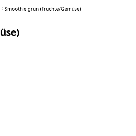
e
Smoothie grün (Früchte/Gemüse)
üse)