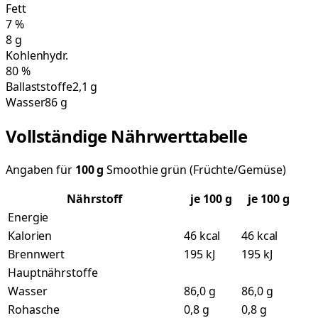
Fett
7
%
8
g
Kohlenhydr.
80
%
Ballaststoffe
2,1 g
Wasser
86 g
Vollständige Nährwerttabelle
Angaben für
100
g
Smoothie grün (Früchte/Gemüse)
Nährstoff
je
100
g
je 100 g
Energie
Kalorien
46 kcal
46 kcal
Brennwert
195 kJ
195 kJ
Hauptnährstoffe
Wasser
86,0 g
86,0 g
Rohasche
0,8 g
0,8 g