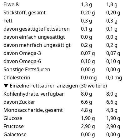
Eiweiß
1,3 g
1,3 g
Stickstoff, gesamt
0,20 g
0,20 g
Fett
0,3 g
0,3 g
davon gesättigte Fettsäuren
0,1 g
0,1 g
davon einfach ungesättigt
0,0 g
0,0 g
davon mehrfach ungesättigt
0,2 g
0,2 g
davon Omega-3
0,07 g
0,07 g
davon Omega-6
0,10 g
0,10 g
Sonstige Fettsäuren
0,00 g
0,00 g
Cholesterin
0,0 mg
0,0 mg
▼ Einzelne Fettsäuren anzeigen (30 weitere)
Kohlenhydrate, verfügbar
8,0 g
8,0 g
davon Zucker
6,6 g
6,6 g
Monosaccharide, gesamt
4,8 g
4,8 g
Glucose
1,90 g
1,90 g
Fructose
2,90 g
2,90 g
Galactose
0,00 g
0,00 g