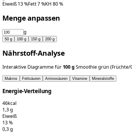
Eiweiß
13
%
Fett
7
%
KH
80
%
Menge anpassen
g
50
g
100
g
150
g
200
g
Nährstoff-Analyse
Interaktive Diagramme für
100
g
Smoothie grün (Früchte
Makros
Fettsäuren
Aminosäuren
Vitamine
Mineralstoffe
Energie-Verteilung
46
kcal
1,3
g
Eiweiß
13
%
0,3
g