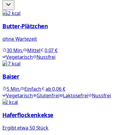
152
kcal
Butter-Plätzchen
ohne Wartezeit
30
Min.
Mittel
0,07 €
Vegetarisch
Nussfrei
217
kcal
Baiser
5
Min.
Einfach
ab
0,06 €
Vegetarisch
Glutenfrei
Laktosefrei
Nussfrei
72
kcal
Haferflockenkekse
Ergibt etwa 50 Stück