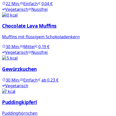
22
Min.
Einfach
0,04 €
Vegetarisch
Nussfrei
240
kcal
Chocolate Lava Muffins
Muffins mit flüssigem Schokoladenkern
30
Min.
Mittel
0,19 €
Vegetarisch
Nussfrei
315
kcal
Gewürzkuchen
30
Min.
Einfach
ab
0,23 €
Vegetarisch
97
kcal
Puddingkipferl
Puddinghörnchen