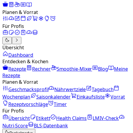
Planen & Vorrat
Für Profis
Übersicht
Dashboard
Entdecken & Kochen
Rezepte
Rechner
Smoothie-Mixer
Blog
Meine
Rezepte
Planen & Vorrat
Geschmacksprofil
Nährwertziele
Tagebuch
Wochenplan
Saisonkalender
Einkaufsliste
Vorrat
Rezeptvorschläge
Timer
Für Profis
Übersicht
Etikett
Health Claims
LMIV-Check
Nutri-Score
BLS-Datenbank