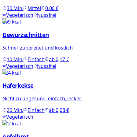
30
Min.
Mittel
0,06 €
Vegetarisch
Nussfrei
269
kcal
Gewürzschnitten
Schnell zubereitet und köstlich
10
Min.
Einfach
ab
0,17 €
Vegetarisch
Nussfrei
124
kcal
Haferkekse
Nicht zu ungesund, einfach, lecker!
20
Min.
Einfach
ab
0,08 €
Vegetarisch
172
kcal
Apfelbrot