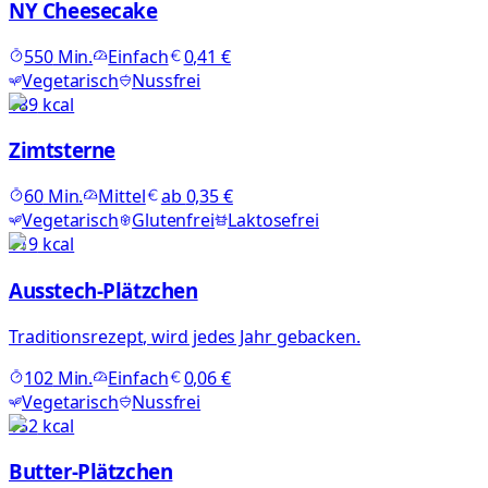
NY Cheesecake
550
Min.
Einfach
0,41 €
Vegetarisch
Nussfrei
189
kcal
Zimtsterne
60
Min.
Mittel
ab
0,35 €
Vegetarisch
Glutenfrei
Laktosefrei
119
kcal
Ausstech-Plätzchen
Traditionsrezept, wird jedes Jahr gebacken.
102
Min.
Einfach
0,06 €
Vegetarisch
Nussfrei
152
kcal
Butter-Plätzchen