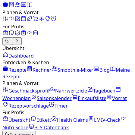
Planen & Vorrat
Für Profis
Übersicht
Dashboard
Entdecken & Kochen
Rezepte
Rechner
Smoothie-Mixer
Blog
Meine
Rezepte
Planen & Vorrat
Geschmacksprofil
Nährwertziele
Tagebuch
Wochenplan
Saisonkalender
Einkaufsliste
Vorrat
Rezeptvorschläge
Timer
Für Profis
Übersicht
Etikett
Health Claims
LMIV-Check
Nutri-Score
BLS-Datenbank