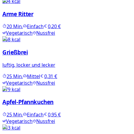
204
kcal
Arme Ritter
20
Min.
Einfach
0,20 €
Vegetarisch
Nussfrei
168
kcal
Grießbrei
luftig, locker und lecker
25
Min.
Mittel
0,31 €
Vegetarisch
Nussfrei
579
kcal
Apfel-Pfannkuchen
25
Min.
Einfach
0,95 €
Vegetarisch
Nussfrei
143
kcal