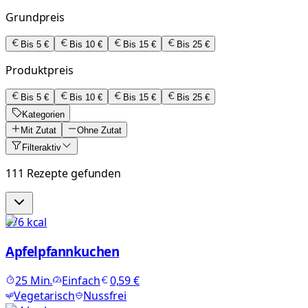
Grundpreis
Bis 5 €
Bis 10 €
Bis 15 €
Bis 25 €
Produktpreis
Bis 5 €
Bis 10 €
Bis 15 €
Bis 25 €
Kategorien
Mit Zutat
Ohne Zutat
Filter
aktiv
111 Rezepte gefunden
676
kcal
Apfelpfannkuchen
25
Min.
Einfach
0,59 €
Vegetarisch
Nussfrei