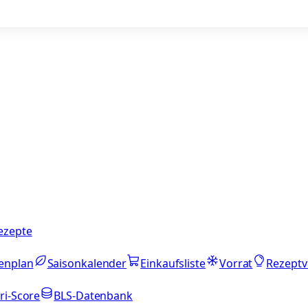
ezepte
enplan
Saisonkalender
Einkaufsliste
Vorrat
Rezeptv
ri-Score
BLS-Datenbank