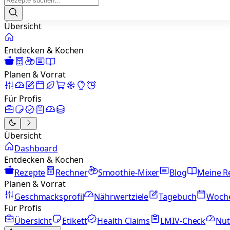
Übersicht
Entdecken & Kochen
Planen & Vorrat
Für Profis
Übersicht
Dashboard
Entdecken & Kochen
Rezepte
Rechner
Smoothie-Mixer
Blog
Meine R
Planen & Vorrat
Geschmacksprofil
Nährwertziele
Tagebuch
Woch
Für Profis
Übersicht
Etikett
Health Claims
LMIV-Check
Nut