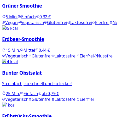
Grüner Smoothie
5
Min.
Einfach
0,32 €
Vegan
Vegetarisch
Glutenfrei
Laktosefrei
Eierfrei
Nu
435
kcal
Erdbeer-Smoothie
15
Min.
Mittel
0,44 €
Vegetarisch
Glutenfrei
Laktosefrei
Eierfrei
Nussfrei
314
kcal
Bunter Obstsalat
So einfach, so schnell und so lecker!
25
Min.
Einfach
ab
0,79 €
Vegetarisch
Glutenfrei
Laktosefrei
Eierfrei
97
kcal
Frühstücks-Smoothie