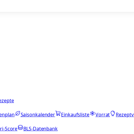
ezepte
enplan
Saisonkalender
Einkaufsliste
Vorrat
Rezeptv
ri-Score
BLS-Datenbank