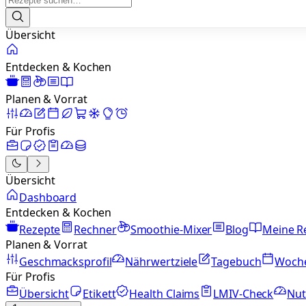
Übersicht
Entdecken & Kochen
Planen & Vorrat
Für Profis
Übersicht
Dashboard
Entdecken & Kochen
Rezepte
Rechner
Smoothie-Mixer
Blog
Meine R
Planen & Vorrat
Geschmacksprofil
Nährwertziele
Tagebuch
Woch
Für Profis
Übersicht
Etikett
Health Claims
LMIV-Check
Nut