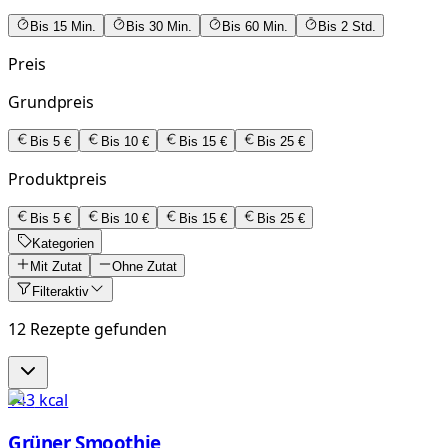
Bis 15 Min.
Bis 30 Min.
Bis 60 Min.
Bis 2 Std.
Preis
Grundpreis
Bis 5 €
Bis 10 €
Bis 15 €
Bis 25 €
Produktpreis
Bis 5 €
Bis 10 €
Bis 15 €
Bis 25 €
Kategorien
Mit Zutat
Ohne Zutat
Filter
aktiv
12 Rezepte gefunden
143
kcal
Grüner Smoothie