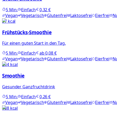
5
Min.
Einfach
0,32 €
Vegan
Vegetarisch
Glutenfrei
Laktosefrei
Eierfrei
Nu
97
kcal
Frühstücks-Smoothie
Für einen guten Start in den Tag.
5
Min.
Einfach
ab
0,08 €
Vegan
Vegetarisch
Glutenfrei
Laktosefrei
Eierfrei
Nu
244
kcal
Smoothie
Gesunder Ganzfruchtdrink
5
Min.
Einfach
0,26 €
Vegan
Vegetarisch
Glutenfrei
Laktosefrei
Eierfrei
Nu
188
kcal