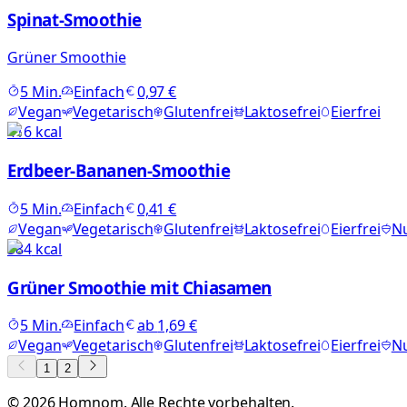
Spinat-Smoothie
Grüner Smoothie
5
Min.
Einfach
0,97 €
Vegan
Vegetarisch
Glutenfrei
Laktosefrei
Eierfrei
416
kcal
Erdbeer-Bananen-Smoothie
5
Min.
Einfach
0,41 €
Vegan
Vegetarisch
Glutenfrei
Laktosefrei
Eierfrei
Nu
384
kcal
Grüner Smoothie mit Chiasamen
5
Min.
Einfach
ab
1,69 €
Vegan
Vegetarisch
Glutenfrei
Laktosefrei
Eierfrei
Nu
1
2
©
2026
Homnom. Alle Rechte vorbehalten.