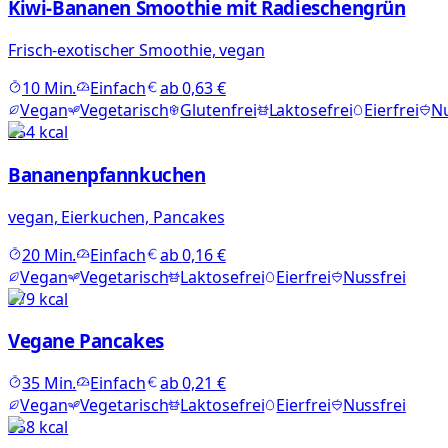
Kiwi-Bananen Smoothie mit Radieschengrün
Frisch-exotischer Smoothie, vegan
10
Min.
Einfach
ab
0,63 €
Vegan
Vegetarisch
Glutenfrei
Laktosefrei
Eierfrei
Nu
254
kcal
Bananenpfannkuchen
vegan, Eierkuchen, Pancakes
20
Min.
Einfach
ab
0,16 €
Vegan
Vegetarisch
Laktosefrei
Eierfrei
Nussfrei
379
kcal
Vegane Pancakes
35
Min.
Einfach
ab
0,21 €
Vegan
Vegetarisch
Laktosefrei
Eierfrei
Nussfrei
358
kcal