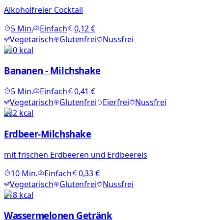
Alkoholfreier Cocktail
5
Min.
Einfach
0,12 €
Vegetarisch
Glutenfrei
Nussfrei
250
kcal
Bananen - Milchshake
5
Min.
Einfach
0,41 €
Vegetarisch
Glutenfrei
Eierfrei
Nussfrei
282
kcal
Erdbeer-Milchshake
mit frischen Erdbeeren und Erdbeereis
10
Min.
Einfach
0,33 €
Vegetarisch
Glutenfrei
Nussfrei
518
kcal
Wassermelonen Getränk