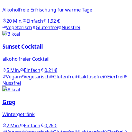
Alkoholfreie Erfrischung für warme Tage
20
Min.
Einfach
1,92 €
Vegetarisch
Glutenfrei
Nussfrei
173
kcal
Sunset Cocktail
alkoholfreier Cocktail
5
Min.
Einfach
0,21 €
Vegan
Vegetarisch
Glutenfrei
Laktosefrei
Eierfrei
Nussfrei
138
kcal
Grog
Wintergetränk
2
Min.
Einfach
0,26 €
Vegan
Vegetarisch
Glutenfrei
Laktosefrei
Eierfrei