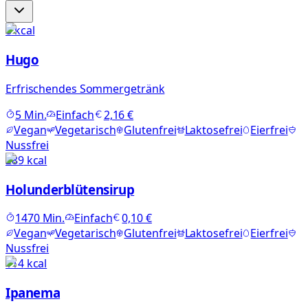
8
kcal
Hugo
Erfrischendes Sommergetränk
5
Min.
Einfach
2,16 €
Vegan
Vegetarisch
Glutenfrei
Laktosefrei
Eierfrei
Nussfrei
289
kcal
Holunderblütensirup
1470
Min.
Einfach
0,10 €
Vegan
Vegetarisch
Glutenfrei
Laktosefrei
Eierfrei
Nussfrei
114
kcal
Ipanema