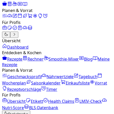
Planen & Vorrat
Für Profis
Übersicht
Dashboard
Entdecken & Kochen
Rezepte
Rechner
Smoothie-Mixer
Blog
Meine
Rezepte
Planen & Vorrat
Geschmacksprofil
Nährwertziele
Tagebuch
Wochenplan
Saisonkalender
Einkaufsliste
Vorrat
Rezeptvorschläge
Timer
Für Profis
Übersicht
Etikett
Health Claims
LMIV-Check
Nutri-Score
BLS-Datenbank