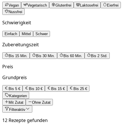
Vegan
Vegetarisch
Glutenfrei
Laktosefrei
Eierfrei
Nussfrei
Schwierigkeit
Einfach
Mittel
Schwer
Zubereitungszeit
Bis 15 Min.
Bis 30 Min.
Bis 60 Min.
Bis 2 Std.
Preis
Grundpreis
Bis 5 €
Bis 10 €
Bis 15 €
Bis 25 €
Kategorien
Mit Zutat
Ohne Zutat
Filter
aktiv
12 Rezepte gefunden