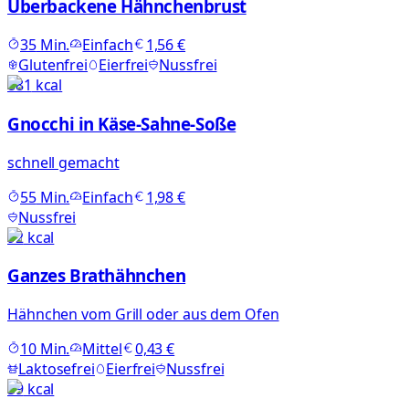
Überbackene Hähnchenbrust
35
Min.
Einfach
1,56 €
Glutenfrei
Eierfrei
Nussfrei
881
kcal
Gnocchi in Käse-Sahne-Soße
schnell gemacht
55
Min.
Einfach
1,98 €
Nussfrei
92
kcal
Ganzes Brathähnchen
Hähnchen vom Grill oder aus dem Ofen
10
Min.
Mittel
0,43 €
Laktosefrei
Eierfrei
Nussfrei
59
kcal