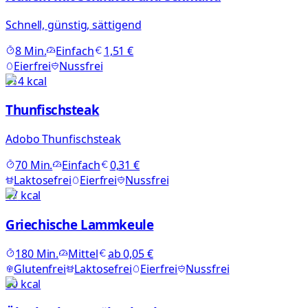
Schnell, günstig, sättigend
8
Min.
Einfach
1,51 €
Eierfrei
Nussfrei
114
kcal
Thunfischsteak
Adobo Thunfischsteak
70
Min.
Einfach
0,31 €
Laktosefrei
Eierfrei
Nussfrei
47
kcal
Griechische Lammkeule
180
Min.
Mittel
ab
0,05 €
Glutenfrei
Laktosefrei
Eierfrei
Nussfrei
80
kcal