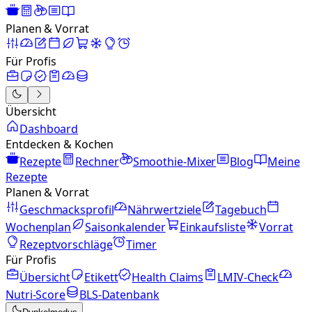
Planen & Vorrat
Für Profis
Übersicht
Dashboard
Entdecken & Kochen
Rezepte
Rechner
Smoothie-Mixer
Blog
Meine
Rezepte
Planen & Vorrat
Geschmacksprofil
Nährwertziele
Tagebuch
Wochenplan
Saisonkalender
Einkaufsliste
Vorrat
Rezeptvorschläge
Timer
Für Profis
Übersicht
Etikett
Health Claims
LMIV-Check
Nutri-Score
BLS-Datenbank