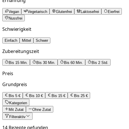
Ernährung
Vegan
Vegetarisch
Glutenfrei
Laktosefrei
Eierfrei
Nussfrei
Schwierigkeit
Einfach
Mittel
Schwer
Zubereitungszeit
Bis 15 Min.
Bis 30 Min.
Bis 60 Min.
Bis 2 Std.
Preis
Grundpreis
Bis 5 €
Bis 10 €
Bis 15 €
Bis 25 €
Kategorien
Mit Zutat
Ohne Zutat
Filter
aktiv
14 Rezepte gefunden