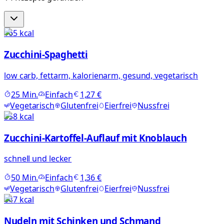
165
kcal
Zucchini-Spaghetti
low carb, fettarm, kalorienarm, gesund, vegetarisch
25
Min.
Einfach
1,27 €
Vegetarisch
Glutenfrei
Eierfrei
Nussfrei
558
kcal
Zucchini-Kartoffel-Auflauf mit Knoblauch
schnell und lecker
50
Min.
Einfach
1,36 €
Vegetarisch
Glutenfrei
Eierfrei
Nussfrei
647
kcal
Nudeln mit Schinken und Schmand