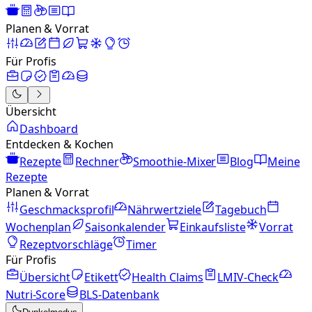
Planen & Vorrat
Für Profis
Übersicht
Dashboard
Entdecken & Kochen
Rezepte
Rechner
Smoothie-Mixer
Blog
Meine
Rezepte
Planen & Vorrat
Geschmacksprofil
Nährwertziele
Tagebuch
Wochenplan
Saisonkalender
Einkaufsliste
Vorrat
Rezeptvorschläge
Timer
Für Profis
Übersicht
Etikett
Health Claims
LMIV-Check
Nutri-Score
BLS-Datenbank