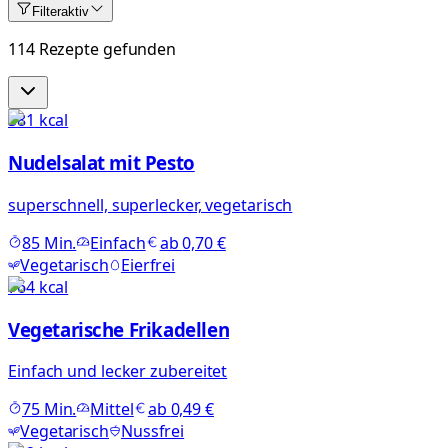
Filter
aktiv
114 Rezepte gefunden
381
kcal
Nudelsalat mit Pesto
superschnell, superlecker, vegetarisch
85
Min.
Einfach
ab
0,70 €
Vegetarisch
Eierfrei
764
kcal
Vegetarische Frikadellen
Einfach und lecker zubereitet
75
Min.
Mittel
ab
0,49 €
Vegetarisch
Nussfrei