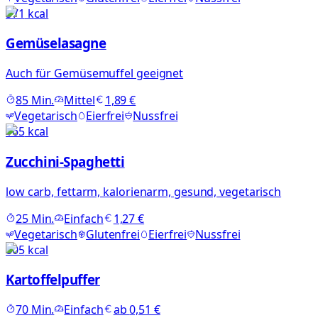
571
kcal
Gemüselasagne
Auch für Gemüsemuffel geeignet
85
Min.
Mittel
1,89 €
Vegetarisch
Eierfrei
Nussfrei
165
kcal
Zucchini-Spaghetti
low carb, fettarm, kalorienarm, gesund, vegetarisch
25
Min.
Einfach
1,27 €
Vegetarisch
Glutenfrei
Eierfrei
Nussfrei
805
kcal
Kartoffelpuffer
70
Min.
Einfach
ab
0,51 €