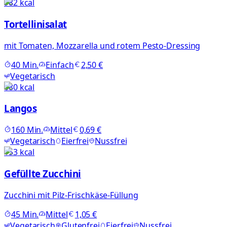
982
kcal
Tortellinisalat
mit Tomaten, Mozzarella und rotem Pesto-Dressing
40
Min.
Einfach
2,50 €
Vegetarisch
680
kcal
Langos
160
Min.
Mittel
0,69 €
Vegetarisch
Eierfrei
Nussfrei
153
kcal
Gefüllte Zucchini
Zucchini mit Pilz-Frischkäse-Füllung
45
Min.
Mittel
1,05 €
Vegetarisch
Glutenfrei
Eierfrei
Nussfrei