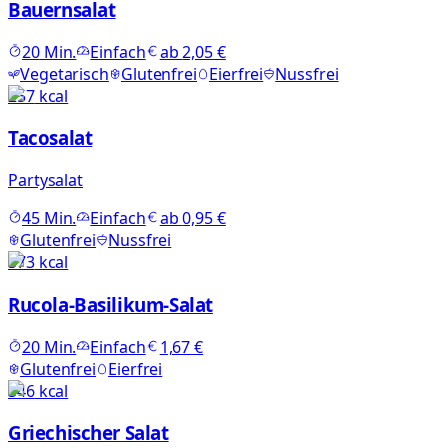
Bauernsalat
20
Min.
Einfach
ab
2,05 €
Vegetarisch
Glutenfrei
Eierfrei
Nussfrei
257
kcal
Tacosalat
Partysalat
45
Min.
Einfach
ab
0,95 €
Glutenfrei
Nussfrei
373
kcal
Rucola-Basilikum-Salat
20
Min.
Einfach
1,67 €
Glutenfrei
Eierfrei
346
kcal
Griechischer Salat