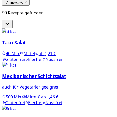
Filter
aktiv
50 Rezepte gefunden
613
kcal
Taco-Salat
40
Min.
Mittel
ab
1,21 €
Glutenfrei
Eierfrei
Nussfrei
671
kcal
Mexikanischer Schichtsalat
auch für Vegetarier geeignet
500
Min.
Mittel
ab
1,46 €
Glutenfrei
Eierfrei
Nussfrei
505
kcal