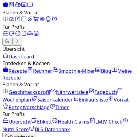
Planen & Vorrat
Für Profis
Übersicht
Dashboard
Entdecken & Kochen
Rezepte
Rechner
Smoothie-Mixer
Blog
Meine
Rezepte
Planen & Vorrat
Geschmacksprofil
Nährwertziele
Tagebuch
Wochenplan
Saisonkalender
Einkaufsliste
Vorrat
Rezeptvorschläge
Timer
Für Profis
Übersicht
Etikett
Health Claims
LMIV-Check
Nutri-Score
BLS-Datenbank